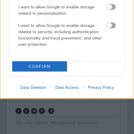
különdíjait, amelyeket hazai szimfonikus
I want to allow Google to enable storage
zenekarok, az Armel Operafesztivál és
related to personalization.
Molnár Levente operaénekes ajánlott fel.
I want to allow Google to enable storage
A versenyzőket a döntőben kísérő MR
related to security, including authentication
Szimfonikusok már a pénteki adásban
functionality and fraud prevention, and other
felajánlotta különdíját Boros Misinek, aki
user protection.
eszerint a 2015/16-os évadban felléphet a
zenekarral.
CONFIRM
A versenyről további információk
a műsor
honlapján
érhetők el.
Data Deletion
Data Access
Privacy Policy
Forrás:
MTI
USA
Zene
Fiatalok
Tehetségkutató
Komolyzene