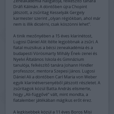
Zeneakadémia hallgatója, felkészítő tanára
Dráfi Kálmán. A döntőben újra Chopint
játszott, a zsűritag Kesselyák Gergely
karmester szerint „olyan régiókban, ahol már
nem is illik dicsérni, csak köszönni lehet".
A tinik mezőnyében a 15 éves klarinétost,
Lugosi Dániel Alit ítélte legjobbnak a zsűri. A
fiatal muzsikus a bécsi zeneakadémia és a
budapesti Vörösmarty Mihály Ének-zenei és
Nyelvi Általános Iskola és Gimnázium
tanulója, felkészítő tanára Johann Hindler
professzor, mentora Szepesi János. Lugosi
Dániel Ali a döntőben Carl Maria von Weber
egyik klarinétversenyéből játszott részletet. A
zsűritagok közül Batta András elismerte,
hogy „Ali-függővé” vált, mint mondta, a
fiatalember játékában mágikus erőt érez.
A legkisebbek közül a 11 éves Boros Misi