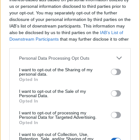
újításaihoz hasonlított.
us or personal information disclosed to third parties prior to
your opt-out. You may separately opt-out of the further
disclosure of your personal information by third parties on the
Csaknem kétezer hangszeres és énekes fiatal
IAB’s list of downstream participants. This information may
jelentkezett a tehetségkutató első évadjába.
also be disclosed by us to third parties on the
IAB’s List of
A péntek esti adásban a három
Downstream Participants
that may further disclose it to other
korcsoportból már csak kilencen léptek
third parties.
színpadra, hogy megküzdjenek a
Please note that this website/app uses one or more Google
győzelemért.
Personal Data Processing Opt Outs
services and may gather and store information including but
not limited to your visit or usage behaviour. You may click to
I want to opt-out of the Sharing of my
A nagyok közül Gyöngyösi Ivett zongorista,
personal data.
grant or deny consent to Google and its third-party tags to
Opted In
Foki Dániel énekes és Demeniv Mihály
use your data for below specified purposes in below Google
harmonikás, a tinik közül Tóth Bettina
consent section.
I want to opt-out of the Sale of my
hárfás, Lugosi Dániel Ali klarinétos és Sándor
Personal Data.
Opted In
Zoltán hegedűs, míg a kicsik közül Boros Misi
zongorista, Szauer Bianka hárfás és Kiss
I want to opt-out of processing my
Zoltán hegedűs versengett korcsoportjában
Personal Data for Targeted Advertising.
Opted In
az első helyezésért.
I want to opt-out of Collection, Use,
Míg a középdöntőkben a fiatalokat a Magyar
Retention, Sale, and/or Sharing of my