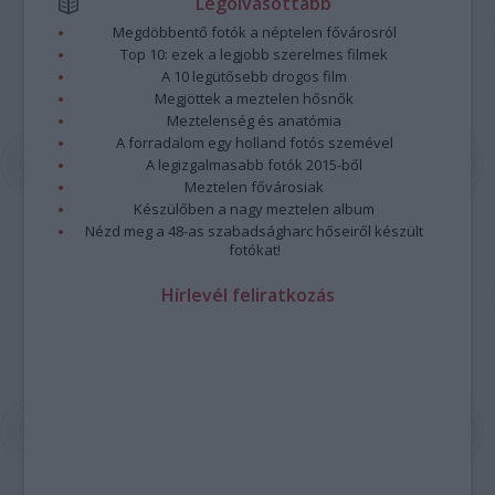
Legolvasottabb
Megdöbbentő fotók a néptelen fővárosról
Top 10: ezek a legjobb szerelmes filmek
A 10 legütősebb drogos film
Megjöttek a meztelen hősnők
Meztelenség és anatómia
A forradalom egy holland fotós szemével
A legizgalmasabb fotók 2015-ből
Meztelen fővárosiak
Készülőben a nagy meztelen album
Nézd meg a 48-as szabadságharc hőseiről készült
fotókat!
Hírlevél feliratkozás