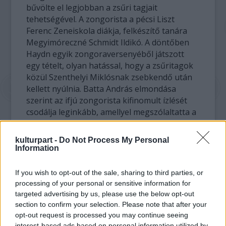
bűvölte el legjobban a zsűri tagjait
tehetségével. A zongorista a pécsi Liszt
Ferenc Zeneiskola diákja, felkészítő tanára
Megyimóreczné Schmidt Ildikó. A döntőben
Haydn egyik zongoraversenyéből játszott
egy tételt, olyan hatással, hogy a zsűritagok
közül Szenthelyi Miklósnak zsebkendő után
kellett nyúlnia. Batta András elmondása
szerint az ifjú zongorista kifinomult ízlését
csodálja leginkább, amellyel megszólaltatta a
művet, kiemelve annak zenei „poénjait” is.
kulturpart -
Do Not Process My Personal
A zsűri különdíját elnyerő Demeniv Mihály 23
Information
éves, és a Zeneakadémián végzi harmonika-
tanulmányait, felkészítő tanára Ernyei László.
If you wish to opt-out of the sale, sharing to third parties, or
Péntek este egy dzsesszes-tangós
processing of your personal or sensitive information for
improvizációval is átszőtt darabot adott elő
targeted advertising by us, please use the below opt-out
hangszerén olyan újító módon, amelyet
section to confirm your selection. Please note that after your
opt-out request is processed you may continue seeing
Kesselyák Gergely Liszt zongorajátékban tett
interest-based ads based on personal information utilized by