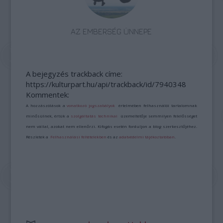
AZ EMBERSÉG ÜNNEPE
A bejegyzés trackback címe:
https://kulturpart.hu/api/trackback/id/7940348
Kommentek:
A hozzászólások a
vonatkozó jogszabályok
értelmében felhasználói tartalomnak
minősülnek, értük a
szolgáltatás technikai
üzemeltetője semmilyen felelősséget
nem vállal, azokat nem ellenőrzi. Kifogás esetén forduljon a blog szerkesztőjéhez.
Részletek a
Felhasználási feltételekben
és az
adatvédelmi tájékoztatóban
.