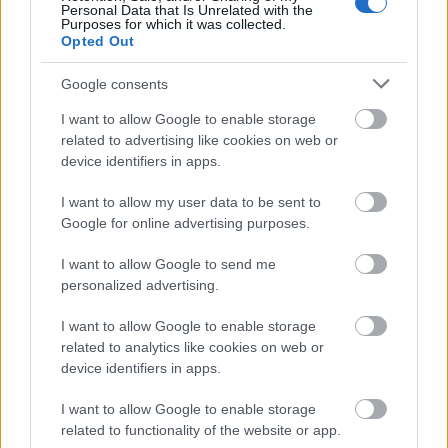
Personal Data that Is Unrelated with the
Virtuózok Kamarazenekar kísérte, a péntek
Purposes for which it was collected.
esti döntőben az MR Szimfonikusok
Opted Out
kíséretével, Kovács János vezényletével
játszottak a versenyzők. A műsor
Google consents
vendégeként színpadra lépett a The Piano
I want to allow Google to enable storage
Guys nevű amerikai formáció is két
related to advertising like cookies on web or
különleges slágerfeldolgozással.
device identifiers in apps.
A péntek esti döntő korcsoportgyőztesei
I want to allow my user data to be sent to
még egyszer színpadra állnak majd, hogy
Google for online advertising purposes.
megküzdjenek a Virtuózok "abszolút
I want to allow Google to send me
fődíjasának" címéért, a december 19-ei élő
personalized advertising.
adásban (fináléban) azonban már a nézők
szavazatai döntenek.
I want to allow Google to enable storage
related to analytics like cookies on web or
Másnap, december 20-án Virtuózok-
device identifiers in apps.
gálaestet rendeznek a SYMA csarnokban a
döntő szereplőinek részvételével. Ezen a
I want to allow Google to enable storage
gálaesten adják át a verseny további
related to functionality of the website or app.