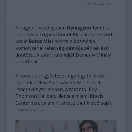
2014. 12. 14.
A nagyok mezőnyében
Gyöngyösi Ivett
, a
tinik közül
Lugosi Dániel Ali
, a kicsik között
pedig
Boros Misi
nyerte a közmédia
komolyzenei tehetségkutatója péntek esti
döntőjét. A zsűri különdíját Demeniv Mihály
vehette át.
A korcsoportgyőztesek egy-egy fellépést
nyertek a New York-i Avery Fisher Hall
rendezvényteremben, a torontói Roy
Thomson Hallban, illetve a miami Kravis
Centerben, valamint elkészíthetik első saját
lemezüket is.