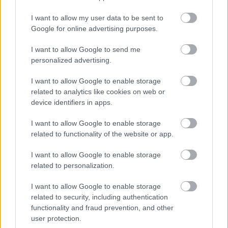
I want to allow my user data to be sent to
Google for online advertising purposes.
Az ötletgazdák: Mártonffy Zoltán és Mártonffy Melinda (Fotó:
I want to allow Google to send me
Meszlényi András)
personalized advertising.
I want to allow Google to enable storage
A decemberi debütálás után a pakk_art
related to analytics like cookies on web or
lépésről-lépésre szeretne a hazai
device identifiers in apps.
képzőművészeti életbe beépülni.
Tevékenységüket december 23. után online
I want to allow Google to enable storage
folytatják, de a személyes találkozásra is
related to functionality of the website or app.
kínálnak majd lehetőséget különböző
tematikus estek, rendezvények vagy más
I want to allow Google to enable storage
időszakos vásárok keretében.
related to personalization.
I want to allow Google to enable storage
További információk a kezdeményezésről a
related to security, including authentication
pakk_art
honlapján
és
Facebook-oldalán
.
functionality and fraud prevention, and other
user protection.