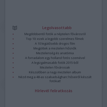
Legolvasottabb
Megdöbbentő fotók a néptelen fővárosról
Top 10: ezek a legjobb szerelmes filmek
A 10 legütősebb drogos film
Megjöttek a meztelen hősnők
Meztelenség és anatómia
A forradalom egy holland fotós szemével
A legizgalmasabb fotók 2015-ből
Meztelen fővárosiak
Készülőben a nagy meztelen album
Nézd meg a 48-as szabadságharc hőseiről készült
fotókat!
Hírlevél feliratkozás