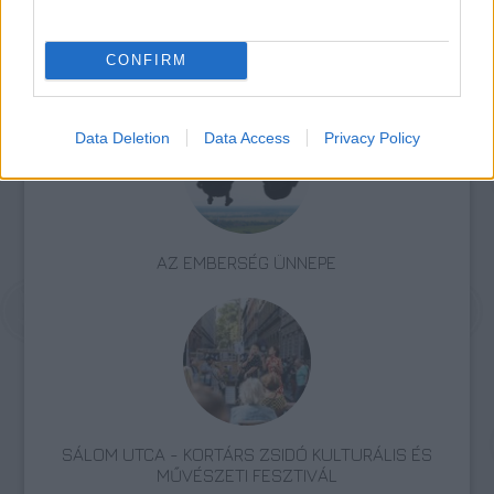
CONFIRM
Programajánló
Pénz
Festészet
Fiatalok
Kortárs
Képző
Data Deletion
Data Access
Privacy Policy
AZ EMBERSÉG ÜNNEPE
SÁLOM UTCA - KORTÁRS ZSIDÓ KULTURÁLIS ÉS
MŰVÉSZETI FESZTIVÁL