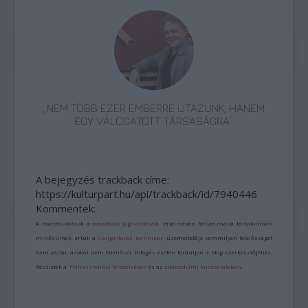
„NEM TÖBB EZER EMBERRE UTAZUNK, HANEM
EGY VÁLOGATOTT TÁRSASÁGRA”
A bejegyzés trackback címe:
https://kulturpart.hu/api/trackback/id/7940446
Kommentek:
A hozzászólások a
vonatkozó jogszabályok
értelmében felhasználói tartalomnak
minősülnek, értük a
szolgáltatás technikai
üzemeltetője semmilyen felelősséget
nem vállal, azokat nem ellenőrzi. Kifogás esetén forduljon a blog szerkesztőjéhez.
Részletek a
Felhasználási feltételekben
és az
adatvédelmi tájékoztatóban
.