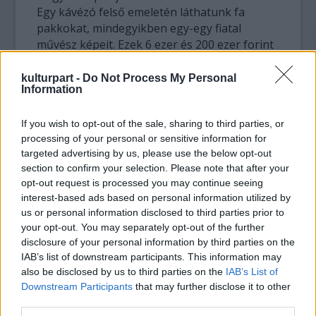
Egy kávézó felső emeletén láthatunk fa
pakkokat, mindegyikben egy-egy fiatal
művész képeit. Ezek 6 ezer és 200 ezer forint
közötti árkategóriában megvásárolhatóak.
Nem kell megértenünk a galéria rendszert és
kulturpart -
Do Not Process My Personal
Information
csillagászati összegekért vadásznunk az
elérhetetlen műalkotásokra. Ugyanakkor a
If you wish to opt-out of the sale, sharing to third parties, or
legtöbbször pályakezdő művészek is
processing of your personal or sensitive information for
lehetőséget kapnak műveik értékesítésére,
targeted advertising by us, please use the below opt-out
akkor, amikor a nevükből még nem
section to confirm your selection. Please note that after your
gazdagodhatnak meg. A pakk_art a vásárló
opt-out request is processed you may continue seeing
és az alkotó réteg között igyekszik a
interest-based ads based on personal information utilized by
legegyszerűbb és leghatékonyabb tér
us or personal information disclosed to third parties prior to
kialakítására.
your opt-out. You may separately opt-out of the further
disclosure of your personal information by third parties on the
A megnyitón többnyire fiatalok jelentek meg.
IAB’s list of downstream participants. This information may
„Nem biztosan a későbbi vevőink” - jegyezte
also be disclosed by us to third parties on the
IAB’s List of
Downstream Participants
that may further disclose it to other
meg Mártonffy Zoltán, szervező. Ez azonban
third parties.
még nem ok aggodalomra, mivel a képek