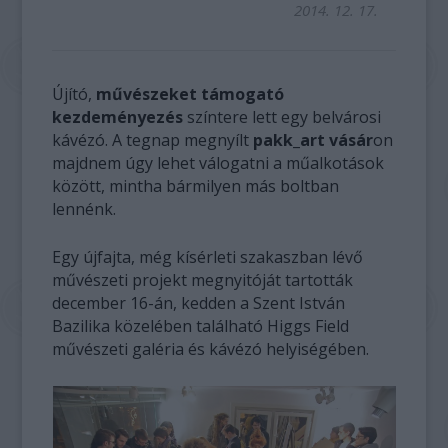
2014. 12. 17.
Újító,
művészeket támogató
kezdeményezés
színtere lett egy belvárosi
kávézó. A tegnap megnyílt
pakk_art vásár
on
majdnem úgy lehet válogatni a műalkotások
között, mintha bármilyen más boltban
lennénk.
Egy újfajta, még kísérleti szakaszban lévő
művészeti projekt megnyitóját tartották
december 16-án, kedden a Szent István
Bazilika közelében található Higgs Field
művészeti galéria és kávézó helyiségében.