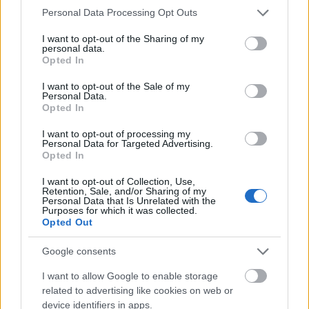
közül december 23-ig lehet szemezgetni
Please note that this website/app uses one or more Google
Personal Data Processing Opt Outs
(ideális ajándék egy műkedvelőnek
services and may gather and store information including but
karácsonyra). Mártonffy, aki projekt
not limited to your visit or usage behaviour. You may click to
I want to opt-out of the Sharing of my
personal data.
menedzsmenttel foglalkozik, azt is elmondta,
grant or deny consent to Google and its third-party tags to
Opted In
a nyugati példákon felbuzdulva, ő és
use your data for below specified purposes in below Google
consent section.
művészettörténész testvére vágtak bele a
I want to opt-out of the Sale of my
Personal Data.
projektbe. „A kortárs művészeket
Opted In
szerencsére nem annyira nehéz megtalálni”.
Megkeresték például a Magyar
I want to opt-out of processing my
Personal Data for Targeted Advertising.
Képzőművészeti Egyetem hallgatóit, de
Opted In
eladásra kerülnek már diplomás festők
alkotásai is.
I want to opt-out of Collection, Use,
Retention, Sale, and/or Sharing of my
Personal Data that Is Unrelated with the
Purposes for which it was collected.
Opted Out
Google consents
I want to allow Google to enable storage
related to advertising like cookies on web or
device identifiers in apps.