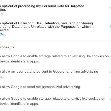
omasztó
enféle
to opt-out of processing my Personal Data for Targeted
ing.
zirénák,
In
mmisítő
esen,
o opt-out of Collection, Use, Retention, Sale, and/or Sharing
ersonal Data that Is Unrelated with the Purposes for which it
en pedig
lected.
Out
ikítását,
i.
e a
Bestial
consents
i is
o allow Google to enable storage related to advertising like cookies on
zorongás
evice identifiers in apps.
 bújó
ődleges
o allow my user data to be sent to Google for online advertising
ltést
s.
yen nyugtalanító lemezét hozta ki. Nagyon testi
 vagy nagyon egyszerű formában vannak jelen, az
to allow Google to send me personalized advertising.
angból és lélegzetvételből áll, a fizikai miliő
n, hogy mindenféle betegség meg kór volt az
o allow Google to enable storage related to analytics like cookies on
rították el. Ez egy tök érdekes dolog, hogy a testi
evice identifiers in apps.
i gondokban és a zenében, és hát a borzasztóan