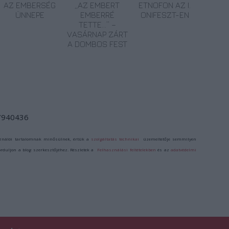
AZ EMBERSÉG
„AZ EMBERT
ETNOFON AZ I.
ÜNNEPE
EMBERRÉ
ONIFESZT-EN
TETTE…” –
VASÁRNAP ZÁRT
A DOMBOS FEST
/7940436
ználói tartalomnak minősülnek, értük a
szolgáltatás technikai
üzemeltetője semmilyen
forduljon a blog szerkesztőjéhez. Részletek a
Felhasználási feltételekben
és az
adatvédelmi