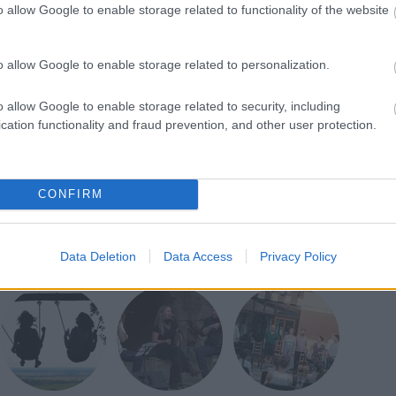
o allow Google to enable storage related to functionality of the website
szőkeségnek is vannak bajai bőven. Az arcát sosem
g bordákat pakol, és amikor más csajok bájosan
k a pasik, ő úgy énekel, ahogy a sav marja a
o allow Google to enable storage related to personalization.
élsőséges popzenének pont megfelelő, és nyilván
adász módon is, pedig annyira nem is hatásvadász
o allow Google to enable storage related to security, including
cation functionality and fraud prevention, and other user protection.
85%
CONFIRM
Pharmakon
Data Deletion
Data Access
Privacy Policy