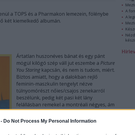
Mezt
A fo
tlenül a TOPS és a Pharmakon lemezein, fölénybe
A leg
dő két kiemelkedő albumán.
Mezt
Kész
Nézd
készü
Hírle
Ártatlan huszonéves bánat és egy pánt
mögül kilógó szép váll jut eszembe a
Picture
You Staring
kapcsán, és nem is tudom, miért.
Biztos amiatt, hogy a dalokban rejlő
feminin-maszkulin tengelyt nézve
túlnyomórészt nőies/csajos zenekarról
beszélünk, pedig két pasi két lány
felállásban remekel a montréali négyes, ám
az aranyos és papírzsepiszerű vokálok,
valamint a csilingelő, jaj-de-80-as- évek
 -
Do Not Process My Personal Information
gitárok hatására még jó, hogy nem fogok
férfi testrészekre gondolni a kitűnő
Change