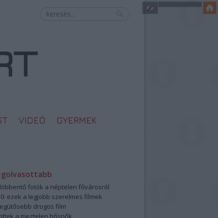
ST
VIDEÓ
GYERMEK
egolvasottabb
öbbentő fotók a néptelen fővárosról
0: ezek a legjobb szerelmes filmek
legütősebb drogos film
öttek a meztelen hősnők