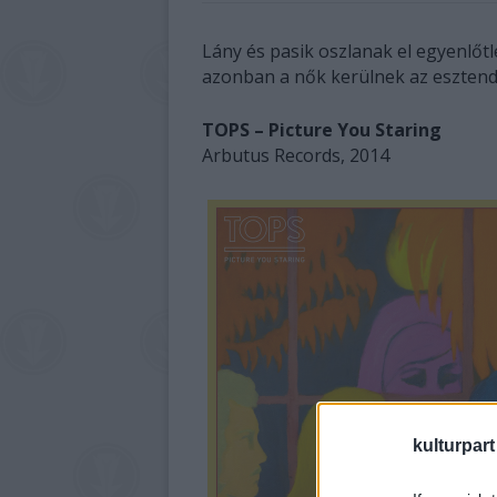
Lány és pasik oszlanak el egyenlő
azonban a nők kerülnek az eszten
TOPS – Picture You Staring
Arbutus Records, 2014
kulturpart