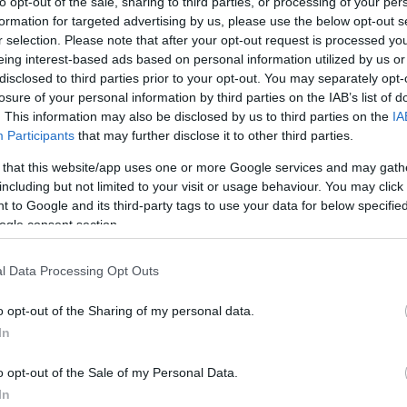
to opt-out of the sale, sharing to third parties, or processing of your per
Of Heart
közben. A 2012-ben debütált
formation for targeted advertising by us, please use the below opt-out s
kvartett a szofiszti pop idei egyik jeles és
r selection. Please note that after your opt-out request is processed y
nt, hogy nincs benne a befolyásos sajtó
eing interest-based ads based on personal information utilized by us or
k, hogy titokban találsz egy zenekart, ami úgy
disclosed to third parties prior to your opt-out. You may separately opt-
 nem botlasz bele mindenhol az interneten. De ne
losure of your personal information by third parties on the IAB’s list of
ekóstolnia a csapatba annak, aki nem csak
. This information may also be disclosed by us to third parties on the
IA
Participants
that may further disclose it to other third parties.
ed, mert akiben van egy kis gyengédség, és aki
ves popzenét meg egyebeket (van olyan, aki ezért
 that this website/app uses one or more Google services and may gath
korongtól, mint ahogy hallhatóan Jane Penny alélt el,
including but not limited to your visit or usage behaviour. You may click 
okálok; kicsit Young Marble Giants, kicsit XX aroma
 to Google and its third-party tags to use your data for below specifi
se; elsőre semmitmondóan közönséges, aztán
ogle consent section.
; és kötelező melankólia, amiből csak az rángat ki,
jönnek egymás után.
l Data Processing Opt Outs
83%
o opt-out of the Sharing of my personal data.
In
o opt-out of the Sale of my Personal Data.
In