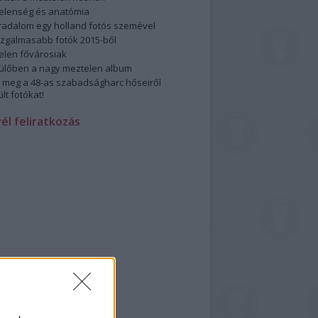
elenség és anatómia
rradalom egy holland fotós szemével
izgalmasabb fotók 2015-ből
elen fővárosiak
ülőben a nagy meztelen album
 meg a 48-as szabadságharc hőseiről
lt fotókat!
vél feliratkozás