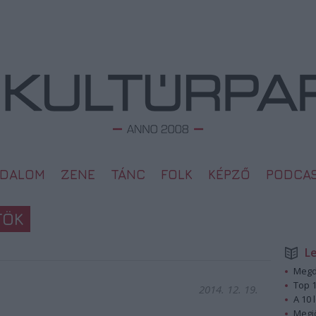
ODALOM
ZENE
TÁNC
FOLK
KÉPZŐ
PODCA
TÖK
L
Megd
Top 1
2014. 12. 19.
A 10 
Megj