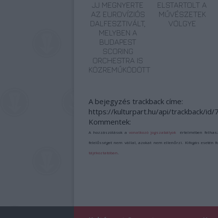
JJ MEGNYERTE
ELSTARTOLT A
AZ EUROVÍZIÓS
MŰVÉSZETEK
DALFESZTIVÁLT,
VÖLGYE
MELYBEN A
BUDAPEST
SCORING
ORCHESTRA IS
KÖZREMŰKÖDÖTT
A bejegyzés trackback címe:
https://kulturpart.hu/api/trackback/id
Kommentek:
A hozzászólások a
vonatkozó jogszabályok
értelmében felhas
felelősséget nem vállal, azokat nem ellenőrzi. Kifogás esetén 
tájékoztatóban
.