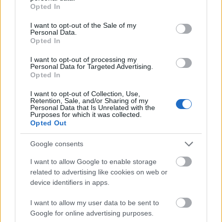
grant or deny consent to Google and its third-party tags to
Opted In
use your data for below specified purposes in below Google
consent section.
I want to opt-out of the Sale of my
Personal Data.
Opted In
Fotó: Mudra László
I want to opt-out of processing my
Personal Data for Targeted Advertising.
tolvajnyelvet beszélő gyufaárus-fiúk, az utcai
Opted In
cipősubickolók, a rikkancsok polgárias-
I want to opt-out of Collection, Use,
lumpen világa, hiába a ma már utcai mivolta
Retention, Sale, and/or Sharing of my
ellenére is emelkedettnek tűnő nyelvezet,
Personal Data that Is Unrelated with the
Purposes for which it was collected.
Szép Ernő Szikszai Rémusz rendező keze
Opted Out
alatt egészen aktuális. Igaz, az volna a
meglepő, ha nem lenne így: Szikszainak
Google consents
rendezőként legfőbb tevékenysége, hogy
I want to allow Google to enable storage
vastagon fogó filctollal satírozza ki az
related to advertising like cookies on web or
évszámot minden keze ügyébe kerülő darab
device identifiers in apps.
mellől, lásd a Caligula helytartóját, a
Képmutatók cselszövését vagy az I.
I want to allow my user data to be sent to
Erzsébetet. Nem írja a helyükre az idei
Google for online advertising purposes.
évszámot, de tesz róla, hogy ezzel