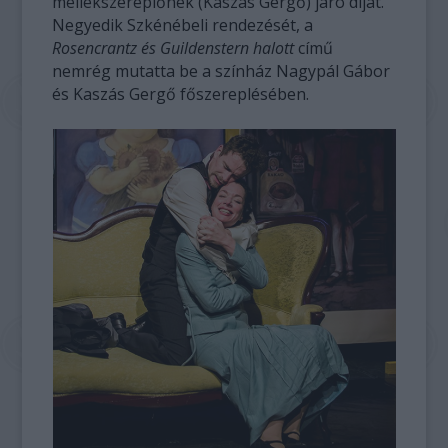
mellékszereplőnek (Kaszás Gergő) járó díjat.
Negyedik Szkénébeli rendezését, a
Rosencrantz és Guildenstern halott
című
nemrég mutatta be a színház Nagypál Gábor
és Kaszás Gergő főszereplésében.