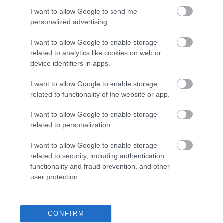
kapcsolatos kérdés fel se merüljön a
I want to allow Google to send me
nézőben.”/Kovács Bálint, egyfelvonás/
personalized advertising.
I want to allow Google to enable storage
„Szikszai Rémusz rendezése telitalálat.
related to analytics like cookies on web or
Ráérez, hogy a két világháború közti
device identifiers in apps.
léthelyzet jó néhány tekintetben azonos a
maival. Lefesti a kiszolgáltatottság és a
I want to allow Google to enable storage
hatalmaskodás többféle árnyalatát.
related to functionality of the website or app.
Megmutatja a lehetetlen körülmények között
is létezni próbáló embert.”/Bóta Gábor,
I want to allow Google to enable storage
Népszava/
related to personalization.
I want to allow Google to enable storage
related to security, including authentication
functionality and fraud prevention, and other
user protection.
Színház
Premier
Szkéné Színház
CONFIRM