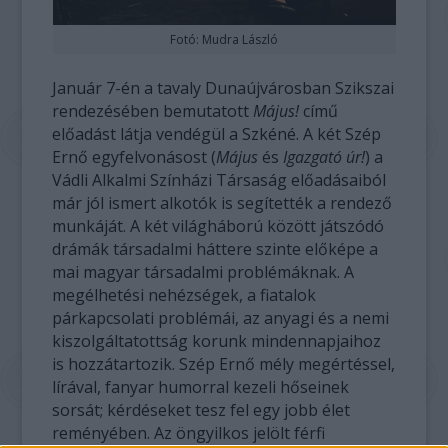
Fotó: Mudra László
Január 7-én a tavaly Dunaújvárosban Szikszai
rendezésében bemutatott
Május!
című
előadást látja vendégül a Szkéné. A két Szép
Ernő egyfelvonásost (
Május
és
Igazgató úr!
) a
Vádli Alkalmi Színházi Társaság előadásaiból
már jól ismert alkotók is segítették a rendező
munkáját. A két világháború között játszódó
drámák társadalmi háttere szinte előképe a
mai magyar társadalmi problémáknak. A
megélhetési nehézségek, a fiatalok
párkapcsolati problémái, az anyagi és a nemi
kiszolgáltatottság korunk mindennapjaihoz
is hozzátartozik. Szép Ernő mély megértéssel,
lírával, fanyar humorral kezeli hőseinek
sorsát; kérdéseket tesz fel egy jobb élet
reményében. Az öngyilkos jelölt férfi