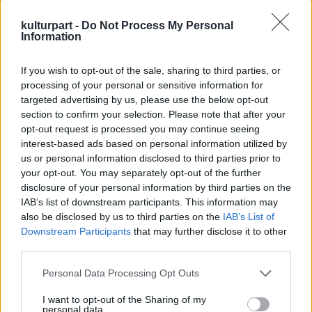
szerepében Tóth József (Székely Csaba:
Bányavakság - Bányavíz, Paul Foster: I.
kulturpart -
Do Not Process My Personal
Erzsébet) míg az Igazgató úr szerepében
Information
Király Attila lesz látható, akiket szintén
gyakran látni a Szkénében.
If you wish to opt-out of the sale, sharing to third parties, or
processing of your personal or sensitive information for
targeted advertising by us, please use the below opt-out
„Hiába
section to confirm your selection. Please note that after your
a
opt-out request is processed you may continue seeing
század
interest-based ads based on personal information utilized by
eleji
us or personal information disclosed to third parties prior to
your opt-out. You may separately opt-out of the further
disclosure of your personal information by third parties on the
IAB’s list of downstream participants. This information may
also be disclosed by us to third parties on the
IAB’s List of
Downstream Participants
that may further disclose it to other
third parties.
Please note that this website/app uses one or more Google
Personal Data Processing Opt Outs
services and may gather and store information including but
not limited to your visit or usage behaviour. You may click to
I want to opt-out of the Sharing of my
personal data.