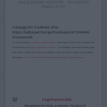
MUCSI ZOLTÁN VISSZATÉR – EGY ÉLETEM
STAND UP EST
A bejegyzés trackback címe:
https://kulturpart.hu/api/trackback/id/7940496
Kommentek:
A hozzászólások a
vonatkozó jogszabályok
értelmében felhasználói tartalomnak
minősülnek, értük a
szolgáltatás technikai
üzemeltetője semmilyen felelősséget
nem vállal, azokat nem ellenőrzi. Kifogás esetén forduljon a blog szerkesztőjéhez.
Részletek a
Felhasználási feltételekben
és az
adatvédelmi tájékoztatóban
.
Legolvasottabb
Megdöbbentő fotók a néptelen fővárosról