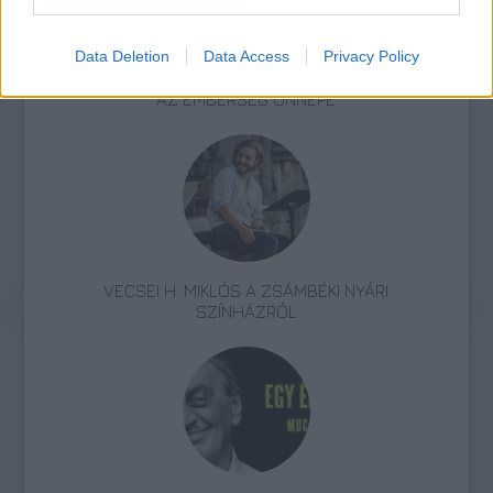
Data Deletion
Data Access
Privacy Policy
AZ EMBERSÉG ÜNNEPE
VECSEI H. MIKLÓS A ZSÁMBÉKI NYÁRI
SZÍNHÁZRÓL