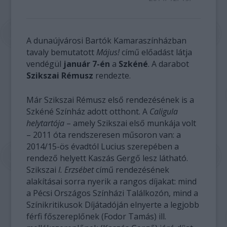
A dunaújvárosi Bartók Kamaraszínházban
tavaly bemutatott
Május!
című előadást látja
vendégül
január 7-én
a
Szkéné
. A darabot
Szikszai Rémusz
rendezte.
Már Szikszai Rémusz első rendezésének is a
Szkéné Színház adott otthont. A
Caligula
helytartója
– amely Szikszai első munkája volt
– 2011 óta rendszeresen műsoron van: a
2014/15-ös évadtól Lucius szerepében a
rendező helyett Kaszás Gergő lesz látható.
Szikszai
I. Erzsébet
című rendezésének
alakításai sorra nyerik a rangos díjakat: mind
a Pécsi Országos Színházi Találkozón, mind a
Színikritikusok Díjátadóján elnyerte a legjobb
férfi főszereplőnek (Fodor Tamás) ill.