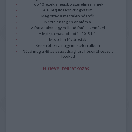
Top 10: ezek a legjobb szerelmes filmek
A 10 legütősebb drogos film
Megjöttek a meztelen hősnők
Meztelenség és anatómia
A forradalom egy holland fotós szemével
A legizgalmasabb fotók 2015-ből
Meztelen fővárosiak
Készülőben a nagy meztelen album
Nézd meg a 48-as szabadságharc hőseiről készült
fotókat!
Hírlevél feliratkozás