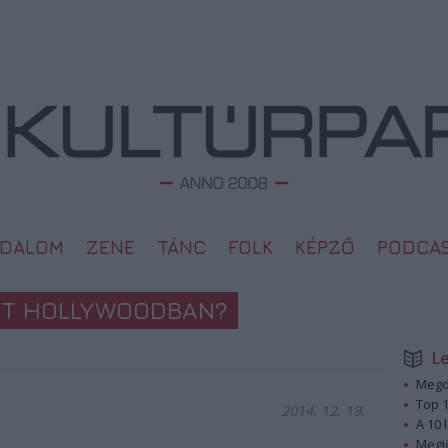
ODALOM
ZENE
TÁNC
FOLK
KÉPZŐ
PODCA
NT HOLLYWOODBAN?
L
Megd
Top 1
2014. 12. 19.
A 10 
Megj