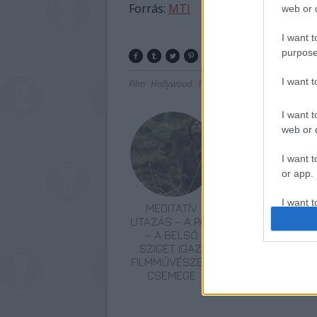
Forrás:
MTI
web or d
I want t
purpose
I want 
Film
Hollywood
Premier
I want t
web or d
I want t
or app.
I want t
MEDITATÍV
SZEMBE MERSZ
UTAZÁS – A PÁN
NÉZNI AZZAL,
– A BELSŐ
AKIVÉ
I want t
SZIGET IGAZI
VÁLHATTÁL
authenti
FILMMŰVÉSZETI
VOLNA?
CSEMEGE