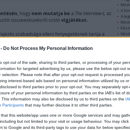
Mezt
A fo
öntésén
, hogy
nem mutatja be
a
The Interview-t,
az
A leg
szőtt összeesküvésről szóló
vígjátékot.
Mezt
Kész
ifejezés szabadsága elleni fenyegetésnek tartja a
Nézd
készü
 filmstúdió számítógépes rendszerét néhány hete
te azt - tudósított a BBC hírportálja. A hackerek
 -
Do Not Process My Personal Information
Hírle
g azokat az amerikai mozikat, amelyek műsorukra
erikai újságíró megbízást kap a CIA-tól, hogy öljék
to opt-out of the sale, sharing to third parties, or processing of your per
zsong Unt. A csütörtökre kitűzött New York-i
formation for targeted advertising by us, please use the below opt-out s
rölték. A Sony azt mondta, nem tervezi a film
r selection. Please note that after your opt-out request is processed y
eing interest-based ads based on personal information utilized by us or
disclosed to third parties prior to your opt-out. You may separately opt-
losure of your personal information by third parties on the IAB’s list of
. This information may also be disclosed by us to third parties on the
IA
Participants
that may further disclose it to other third parties.
 that this website/app uses one or more Google services and may gath
including but not limited to your visit or usage behaviour. You may click 
 to Google and its third-party tags to use your data for below specifi