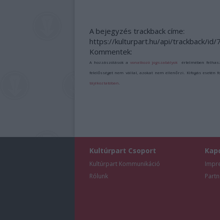
A bejegyzés trackback címe:
https://kulturpart.hu/api/trackback/id
Kommentek:
A hozzászólások a
vonatkozó jogszabályok
értelmében felhas
felelősséget nem vállal, azokat nem ellenőrzi. Kifogás esetén 
tájékoztatóban
.
Kultúrpart Csoport
Kap
Kultúrpart Kommunikáció
Impr
Rólunk
Partn