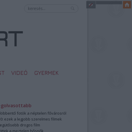
ST
VIDEÓ
GYERMEK
egolvasottabb
öbbentő fotók a néptelen fővárosról
0: ezek a legjobb szerelmes filmek
legütősebb drogos film
öttek a meztelen hősnők