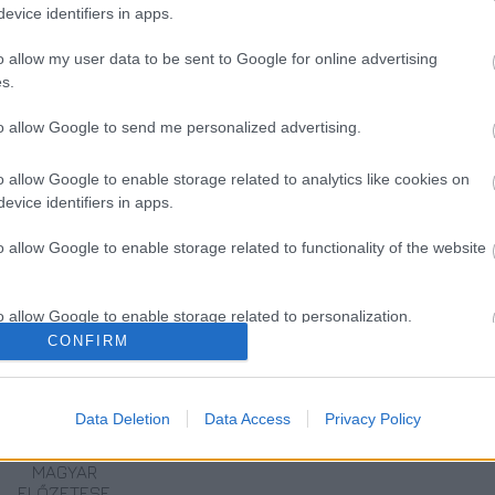
evice identifiers in apps.
o allow my user data to be sent to Google for online advertising
s.
to allow Google to send me personalized advertising.
o allow Google to enable storage related to analytics like cookies on
evice identifiers in apps.
o allow Google to enable storage related to functionality of the website
o allow Google to enable storage related to personalization.
TERMÉSZETFELETTI
SZÁGULDÁS,
ŐRÜLT NAP,
CONFIRM
ERŐK ÉS
SÁRKÁNYOK,
ŐRÜLT FILM: JÖN
ELFELEDETT
ROSSZFIÚK – A
A RANDOM!
o allow Google to enable storage related to security, including
TITKOK: ITT A
NYÁR 10
cation functionality and fraud prevention, and other user protection.
SHELBY OAKS –
LEGKEDVELTEBB
Data Deletion
Data Access
Privacy Policy
A GONOSZ
MOZIJA
NYOMÁBAN
MAGYARORSZÁGON
MAGYAR
ELŐZETESE