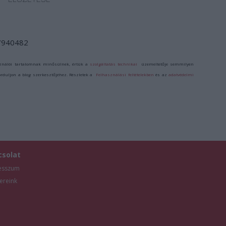
/7940482
ználói tartalomnak minősülnek, értük a
szolgáltatás technikai
üzemeltetője semmilyen
forduljon a blog szerkesztőjéhez. Részletek a
Felhasználási feltételekben
és az
adatvédelmi
csolat
esszum
ereink