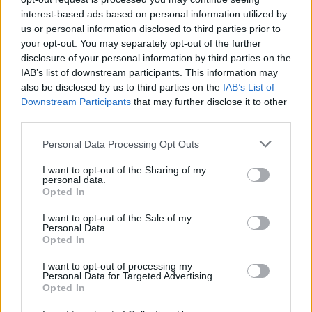
megismerkedhetnek a "csodaszép sziget
interest-based ads based on personal information utilized by
sokszínű tájaival, és ezáltal szoros
us or personal information disclosed to third parties prior to
your opt-out. You may separately opt-out of the further
kapcsolatba kerülhetnek a történelem egyik
disclosure of your personal information by third parties on the
egyedülálló forradalmával" - olvasható a
IAB’s list of downstream participants. This information may
vállalkozás honlapján. A hat-kilenc napos
also be disclosed by us to third parties on the
IAB’s List of
utak, amelyeknek ára 3000-5800 dollár
Downstream Participants
that may further disclose it to other
(mintegy 745 ezer és 1,4 millió forint) között
third parties.
mozog, a kubai forradalom számos fontos
helyszínét és Che Guevara mauzóleumát is
Please note that this website/app uses one or more Google
Personal Data Processing Opt Outs
services and may gather and store information including but
érintik. A túravezetők egyike Camilo Sánchez,
not limited to your visit or usage behaviour. You may click to
I want to opt-out of the Sharing of my
az 1967-ben a harcok során megölt Antonio
personal data.
grant or deny consent to Google and its third-party tags to
Sánchez Díaz fia. A Marcos néven ismert
Opted In
use your data for below specified purposes in below Google
gerillaharcos Che Guevara közeli harcostársa
consent section.
I want to opt-out of the Sale of my
volt.
Personal Data.
Opted In
Forrás:
Hirado.hu
I want to opt-out of processing my
Personal Data for Targeted Advertising.
Opted In