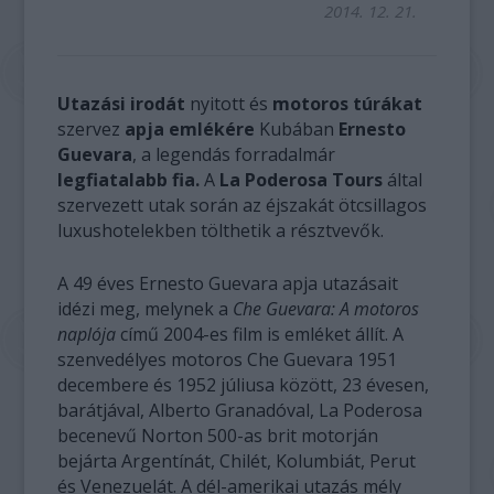
2014. 12. 21.
Utazási irodát
nyitott és
motoros túrákat
szervez
apja emlékére
Kubában
Ernesto
Guevara
, a legendás forradalmár
legfiatalabb fia.
A
La Poderosa Tours
által
szervezett utak során az éjszakát ötcsillagos
luxushotelekben tölthetik a résztvevők.
A 49 éves Ernesto Guevara apja utazásait
idézi meg, melynek a
Che Guevara: A motoros
naplója
című 2004-es film is emléket állít. A
szenvedélyes motoros Che Guevara 1951
decembere és 1952 júliusa között, 23 évesen,
barátjával, Alberto Granadóval, La Poderosa
becenevű Norton 500-as brit motorján
bejárta Argentínát, Chilét, Kolumbiát, Perut
és Venezuelát. A dél-amerikai utazás mély