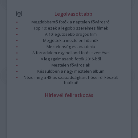
Legolvasottabb
Megdöbbentő fotók a néptelen fővárosról
Top 10: ezek a legjobb szerelmes filmek
A 10 legütősebb drogos film
Megjöttek a meztelen hősnők
Meztelenség és anatómia
A forradalom egy holland fotós szemével
A legizgalmasabb fotók 2015-ből
Meztelen fővárosiak
Készülőben a nagy meztelen album
Nézd meg a 48-as szabadságharc hőseiről készült
fotókat!
Hírlevél feliratkozás