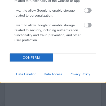
related to functionality of the website or app.
I want to allow Google to enable storage
related to personalization.
AZ EMBERSÉG ÜNNEPE
I want to allow Google to enable storage
related to security, including authentication
functionality and fraud prevention, and other
user protection.
A bejegyzés trackback címe:
https://kulturpart.hu/api/trackback/id/7940538
Kommentek:
CONFIRM
A hozzászólások a
vonatkozó jogszabályok
értelmében felhasználói tartalomnak
minősülnek, értük a
szolgáltatás technikai
üzemeltetője semmilyen felelősséget
nem vállal, azokat nem ellenőrzi. Kifogás esetén forduljon a blog szerkesztőjéhez.
Data Deletion
Data Access
Privacy Policy
Részletek a
Felhasználási feltételekben
és az
adatvédelmi tájékoztatóban
.