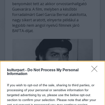
benyomást tett az akkor orvostanhallgató
Guevarára. A film, melyben a későbbi
forradalmárt Gael Garcia Bernal alakította,
nagy sikert aratott, elnyerte például a
legjobb nem angol nyelvű filmnek járó
BAFTA-díjat.
kulturpart -
Do Not Process My Personal
Information
If you wish to opt-out of the sale, sharing to third parties, or
fotó: rt.com
processing of your personal or sensitive information for
targeted advertising by us, please use the below opt-out
Az egyébként ügyvédként is dolgozó Guevara
section to confirm your selection. Please note that after your
motoros túráin a turisták
opt-out request is processed you may continue seeing