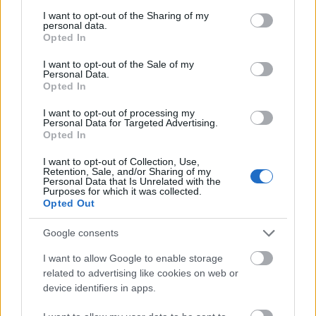
services and may gather and store information including but
A minilabornak sikerült még a hibernáció
not limited to your visit or usage behaviour. You may click to
I want to opt-out of the Sharing of my
előtt sok tudományos adatot küldenie az
personal data.
grant or deny consent to Google and its third-party tags to
Opted In
anyaszondának, mely a Földre továbbította
use your data for below specified purposes in below Google
őket. Eközben folytatódik a Philae utáni
consent section.
I want to opt-out of the Sale of my
vadászat is, mivel továbbra sem tudni,
Personal Data.
Opted In
pontosan hova sikerült leszállnia.
I want to opt-out of processing my
Personal Data for Targeted Advertising.
Opted In
I want to opt-out of Collection, Use,
Retention, Sale, and/or Sharing of my
Personal Data that Is Unrelated with the
Purposes for which it was collected.
Opted Out
Google consents
I want to allow Google to enable storage
related to advertising like cookies on web or
device identifiers in apps.