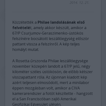
2014. 12. 21.
Közzétették a
Philae landolásának első
felvételé
t, amely akkor készült, amikor a
67/P Csurjumov-Geraszimenko-üstökös
felszínére bocsátott leszállóegység először
pattant vissza a felszínről. A kép teljes
homályt mutat.
A Rosetta űrszonda Philae leszállóegysége
november közepén landolt a 67/P jelű, négy
kilométer széles üstökösön, de előbb kétszer
visszapattant róla. Az újonnan kiadott kép
azért teljesen elmosódott, mert a minilabor
éppen mozgásban volt, amikor a CIVA
kamerarendszer a fotót készítette - hangzott
el a San Franciscóban zajló Amerikai
Geofizikai Egyesület ülésén.