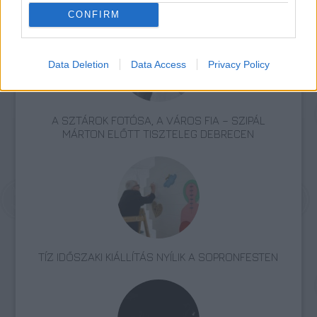
CONFIRM
Data Deletion
Data Access
Privacy Policy
A SZTÁROK FOTÓSA, A VÁROS FIA – SZIPÁL
MÁRTON ELŐTT TISZTELEG DEBRECEN
TÍZ IDŐSZAKI KIÁLLÍTÁS NYÍLIK A SOPRONFESTEN