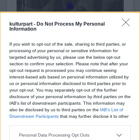
kulturpart -
Do Not Process My Personal
Information
A grafika a Philae pozícióját ábrázolja azzal a közeli
If you wish to opt-out of the sale, sharing to third parties, or
sziklával, melyet lencsevégre kapott a 67P felszínének
processing of your personal or sensitive information for
topográfiai modelljén. (Fotó:
targeted advertising by us, please use the below opt-out
section to confirm your selection. Please note that after your
ESA/Rosetta/Philae/CNES/FD/CIVA/Hirado.hu)
opt-out request is processed you may continue seeing
interest-based ads based on personal information utilized by
Bibring megmutatta azt a felvételt is, amely a
us or personal information disclosed to third parties prior to
Philae tartózkodási helyén készült. A képet
your opt-out. You may separately opt-out of the further
már korábban közzétették, ám közben az
disclosure of your personal information by third parties on the
elemzések során új részleteket fedeztek fel
IAB’s list of downstream participants. This information may
rajta. A felvételen a Philae mellett emelkedő
also be disclosed by us to third parties on the
IAB’s List of
fal látható, amelyet Perihelion-sziklának
Downstream Participants
that may further disclose it to other
kereszteltek. A fénypontok a robotról
third parties.
érkeztek a sziklára.
Please note that this website/app uses one or more Google
Personal Data Processing Opt Outs