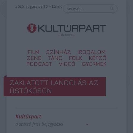
2026. augusztus 10. – Lőrinc
FILM
SZÍNHÁZ
IRODALOM
ZENE
TÁNC
FOLK
KÉPZŐ
PODCAST
VIDEÓ
GYERMEK
ZAKLATOTT LANDOLÁS AZ
ÜSTÖKÖSÖN
Kultúrpart
a szerző friss bejegyzései