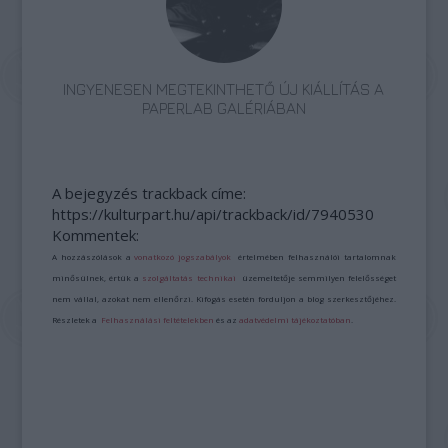
INGYENESEN MEGTEKINTHETŐ ÚJ KIÁLLÍTÁS A
PAPERLAB GALÉRIÁBAN
A bejegyzés trackback címe:
https://kulturpart.hu/api/trackback/id/7940530
Kommentek:
A hozzászólások a
vonatkozó jogszabályok
értelmében felhasználói tartalomnak
minősülnek, értük a
szolgáltatás technikai
üzemeltetője semmilyen felelősséget
nem vállal, azokat nem ellenőrzi. Kifogás esetén forduljon a blog szerkesztőjéhez.
Részletek a
Felhasználási feltételekben
és az
adatvédelmi tájékoztatóban
.