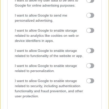
I want to allow my user data to be sent to
A visszapattanást követően a Philae ezt a képet készített a
Google for online advertising purposes.
67P/Csurjumov-Geraszimenko-üstökös egyik sziklájáról.
(Fotó: ESA/Rosetta/Philae/CIVA/Hirado.hu)
I want to allow Google to send me
personalized advertising.
A Rosetta egy sor felvételt készített az
üstökösről december 12-én, 13-án és 14-én.
I want to allow Google to enable storage
Amint ezek a képek eljutnak a Földre, a
related to analytics like cookies on web or
kutatók azt remélik, megtalálják rajtuk az
device identifiers in apps.
elveszett minilabort. Ha pontos helyét sikerül
I want to allow Google to enable storage
megállapítani, könnyebb megbecsülni
related to functionality of the website or app.
újraéledése valószínűségét. Bibring a
konferencián megkockáztatta a kijelentést:
I want to allow Google to enable storage
biztos benne, hogy hallunk még a robotról.
related to personalization.
Forrás:
Hirado.hu
I want to allow Google to enable storage
related to security, including authentication
functionality and fraud prevention, and other
user protection.
Fotó
Csillagászat
Világűr
Lavór