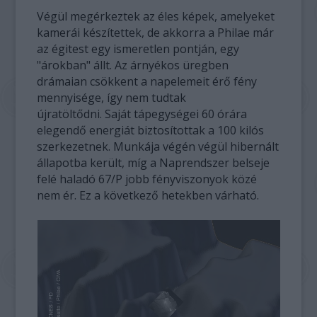
Végül megérkeztek az éles képek, amelyeket
kamerái készítettek, de akkorra a Philae már
az égitest egy ismeretlen pontján, egy
"árokban" állt. Az árnyékos üregben
drámaian csökkent a napelemeit érő fény
mennyisége, így nem tudtak
újratöltődni. Saját tápegységei 60 órára
elegendő energiát biztosítottak a 100 kilós
szerkezetnek. Munkája végén végül hibernált
állapotba került, míg a Naprendszer belseje
felé haladó 67/P jobb fényviszonyok közé
nem ér. Ez a következő hetekben várható.