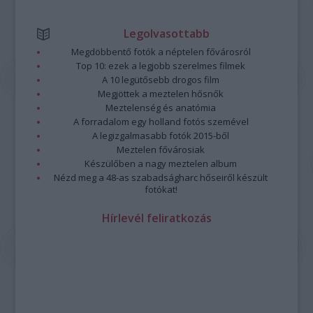
Legolvasottabb
Megdöbbentő fotók a néptelen fővárosról
Top 10: ezek a legjobb szerelmes filmek
A 10 legütősebb drogos film
Megjöttek a meztelen hősnők
Meztelenség és anatómia
A forradalom egy holland fotós szemével
A legizgalmasabb fotók 2015-ből
Meztelen fővárosiak
Készülőben a nagy meztelen album
Nézd meg a 48-as szabadságharc hőseiről készült
fotókat!
Hírlevél feliratkozás