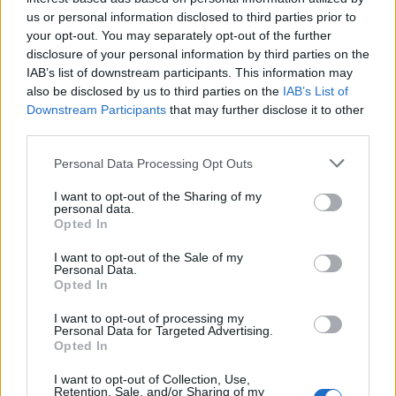
Beethoven
Fidelió
jával. Posztját december
us or personal information disclosed to third parties prior to
végén adja át Riccardo Chailly olasz
your opt-out. You may separately opt-out of the further
dirigensnek, de a tervek szerint
disclosure of your personal information by third parties on the
vendégkarmesterként továbbra is vezényel
IAB’s list of downstream participants. This information may
majd időnként a Scalában.
also be disclosed by us to third parties on the
IAB’s List of
Downstream Participants
that may further disclose it to other
Néhány nappal ezelőtt a Scala intendánsa,
third parties.
Alexander Pereira is kikelt a vakuzás, a
Please note that this website/app uses one or more Google
Personal Data Processing Opt Outs
mobilok csörgése és a közönség azon rossz
services and may gather and store information including but
szokása ellen, hogy előadások alatt
not limited to your visit or usage behaviour. You may click to
I want to opt-out of the Sharing of my
okostelefonjaikat bújják.
personal data.
grant or deny consent to Google and its third-party tags to
Opted In
use your data for below specified purposes in below Google
consent section.
I want to opt-out of the Sale of my
Personal Data.
Opted In
Forrás:
MTI
I want to opt-out of processing my
Personal Data for Targeted Advertising.
Opted In
I want to opt-out of Collection, Use,
Koncert
Zene
Zongora
Komolyzene
Retention, Sale, and/or Sharing of my