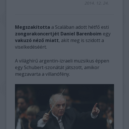
2014. 12. 24.
Megszakította
a Scalában adott hétfő esti
zongorakoncertjét Daniel Barenboim
egy
vakuzó néző miatt
, akit meg is szidott a
viselkedéséért.
A világhírű argentin-izraeli muzsikus éppen
egy Schubert-szonátát játszott, amikor
megzavarta a villanófény.