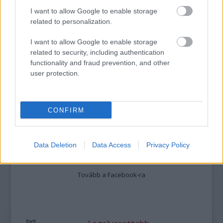
I want to allow Google to enable storage
related to personalization.
„NEM TÖBB EZER EMBERRE UTAZUNK, HANEM
I want to allow Google to enable storage
EGY VÁLOGATOTT TÁRSASÁGRA”
related to security, including authentication
functionality and fraud prevention, and other
user protection.
A bejegyzés trackback címe:
https://kulturpart.hu/api/trackback/id/7940618
Kommentek:
CONFIRM
A hozzászólások a
vonatkozó jogszabályok
értelmében felhasználói tartalomnak
minősülnek, értük a
szolgáltatás technikai
üzemeltetője semmilyen felelősséget
nem vállal, azokat nem ellenőrzi. Kifogás esetén forduljon a blog szerkesztőjéhez.
Data Deletion
Data Access
Privacy Policy
Részletek a
Felhasználási feltételekben
és az
adatvédelmi tájékoztatóban
.
Tovább a Facebook-ra