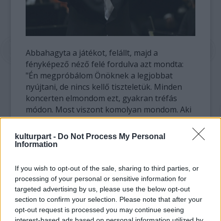
Abbahagyta a játékot, felállt, majd a
fényképező néző felé fordulva azt mondta:
"Én megpróbálom Önöknek a legjobbat
nyújtani, de nincs kellő tiszteletük. Minden
koncerten elmondom ezt, gyakran tréfás
módon. Most viszont komolyan mondom. Aki
a hangversenyeken fotózik, az neveletlen" –
idézte Barenboimt az
AGI
olasz hírügynökség.
kulturpart -
Do Not Process My Personal
A közönség tapssal fogadta a felszólalást,
Information
majd folytatódott a koncert.
If you wish to opt-out of the sale, sharing to third parties, or
Ez a hangverseny volt a karmester-
processing of your personal or sensitive information for
zongoraművész utolsó előtti fellépése a Scala
targeted advertising by us, please use the below opt-out
section to confirm your selection. Please note that after your
főzeneigazgatójaként, a milánói operaház
opt-out request is processed you may continue seeing
közönségétől kedden este búcsúzik
interest-based ads based on personal information utilized by