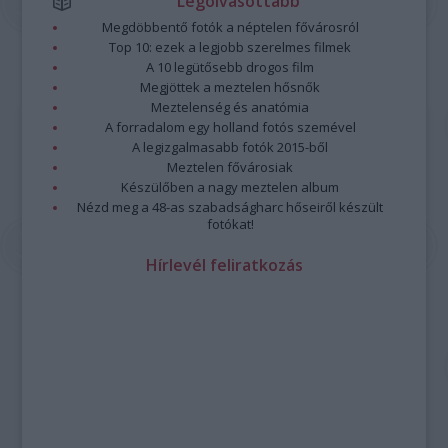
Legolvasottabb
Megdöbbentő fotók a néptelen fővárosról
Top 10: ezek a legjobb szerelmes filmek
A 10 legütősebb drogos film
Megjöttek a meztelen hősnők
Meztelenség és anatómia
A forradalom egy holland fotós szemével
A legizgalmasabb fotók 2015-ből
Meztelen fővárosiak
Készülőben a nagy meztelen album
Nézd meg a 48-as szabadságharc hőseiről készült
fotókat!
Hírlevél feliratkozás