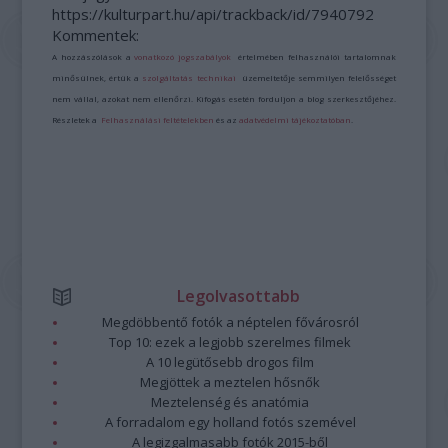
https://kulturpart.hu/api/trackback/id/7940792
Kommentek:
A hozzászólások a
vonatkozó jogszabályok
értelmében felhasználói tartalomnak
minősülnek, értük a
szolgáltatás technikai
üzemeltetője semmilyen felelősséget
nem vállal, azokat nem ellenőrzi. Kifogás esetén forduljon a blog szerkesztőjéhez.
Részletek a
Felhasználási feltételekben
és az
adatvédelmi tájékoztatóban
.
Legolvasottabb
Megdöbbentő fotók a néptelen fővárosról
Top 10: ezek a legjobb szerelmes filmek
A 10 legütősebb drogos film
Megjöttek a meztelen hősnők
Meztelenség és anatómia
A forradalom egy holland fotós szemével
A legizgalmasabb fotók 2015-ből