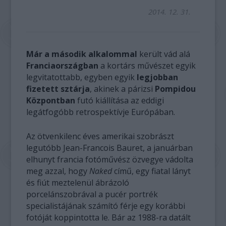
2014. 12. 31.
Már a második alkalommal
került vád alá
Franciaországban
a kortárs művészet egyik
legvitatottabb, egyben egyik
legjobban
fizetett sztárja
, akinek a párizsi
Pompidou
Központban
futó kiállítása az eddigi
legátfogóbb retrospektívje Európában.
Az ötvenkilenc éves amerikai szobrászt
legutóbb Jean-Francois Bauret, a januárban
elhunyt francia fotóművész özvegye vádolta
meg azzal, hogy
Naked
című, egy fiatal lányt
és fiút meztelenül ábrázoló
porcelánszobrával a pucér portrék
specialistájának számító férje egy korábbi
fotóját koppintotta le. Bár az 1988-ra datált