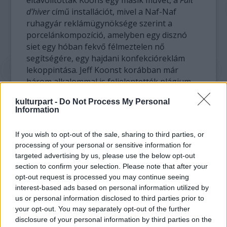
eltávolították Koons egy másik művét, a
Fait
d'hiver
című installációt, mivel a Naf-Naf
ruhagyár reklámügynöksége szerint a
porcelánkompozíció, amelyben egy disznó
siet egy hóban fekvő félmeztelen nő
segítségére, egy hajdani konfekcióreklám
lekoppintása. Jeff Koonst korábban már
három alkalommal is feljelentették plágium
miatt és két alkalommal el is marasztalták.
kulturpart -
Do Not Process My Personal
Information
Alain Seban, a Pompidou Központ elnöke a
vádakra reagálva felhívta a figyelmet arra,
If you wish to opt-out of the sale, sharing to third parties, or
hogy a másolatnak tartott művek a
Banalitás
processing of your personal or sensitive information for
című sorozat részei, amelynek alapelve, hogy
targeted advertising by us, please use the below opt-out
a kereskedelemben kapható termékekből
section to confirm your selection. Please note that after your
vagy a sajtóban megjelent képekből indul ki.
opt-out request is processed you may continue seeing
"A modern és a kortárs művészet jelentős
interest-based ads based on personal information utilized by
része az idézés, sőt a kisajátítás koncepcióján
us or personal information disclosed to third parties prior to
alapul" - hangoztatta. A november 26-án
your opt-out. You may separately opt-out of the further
disclosure of your personal information by third parties on the
megnyílt és 2015. április 27-ig nyitva tartó