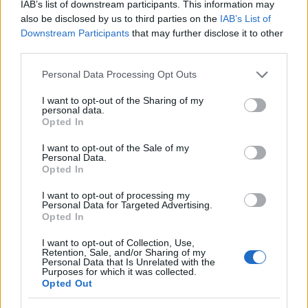
IAB’s list of downstream participants. This information may
Koons-kiállítás az első majdnem három
also be disclosed by us to third parties on the
IAB’s List of
hétben több látogatót vonzott a Pompidou
Downstream Participants
that may further disclose it to other
Központba, mint bármely más korábbi
third parties.
kiállítás. A több mint száz művet felvonultató
retrospektív tárlat azt kívánja bemutatni,
Please note that this website/app uses one or more Google
Personal Data Processing Opt Outs
hogy a provokatív amerikai pop-art művész
services and may gather and store information including but
not limited to your visit or usage behaviour. You may click to
I want to opt-out of the Sharing of my
miként szüntette meg a populáris kultúra és
personal data.
grant or deny consent to Google and its third-party tags to
a magas művészet közti határokat, hogyan
Opted In
use your data for below specified purposes in below Google
értelmezte újra a sztereotípiákat.
consent section.
I want to opt-out of the Sale of my
Personal Data.
Koons alkotásai csillagászati áron kelnek el,
Opted In
Balloon Dog (Lufikutya)
című szobra élő
I want to opt-out of processing my
művész esetében rekordot jelentő 58,4 millió
Personal Data for Targeted Advertising.
dollárért talált gazdára 2013 novemberben a
Opted In
Christie's árverésén. A neves és elismert
I want to opt-out of Collection, Use,
művészről talán kevesen tudják, hogy a
Retention, Sale, and/or Sharing of my
magyar pornósztár, Cicciolina férje volt. Az
Personal Data that Is Unrelated with the
Purposes for which it was collected.
esküvőt annak idején Budapesten tartották.
Opted Out
A férfi élvezte, hogy saját pornósztárja van,