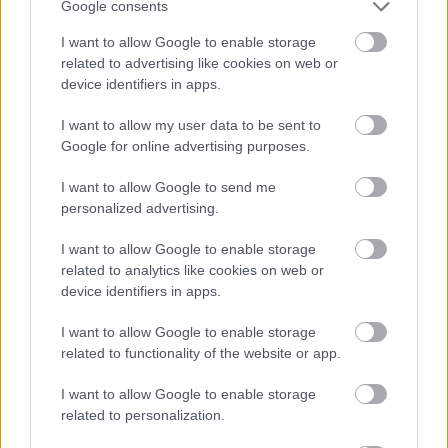
számos festményt, szobrot, felvételt készített
Google consents
magáról és feleségéről szex közben. Van egy
I want to allow Google to enable storage
közös fiúk, Ludwig, aki Amerikában született.
related to advertising like cookies on web or
A válást New Yorkban mondták ki, és a
device identifiers in apps.
bíróság az apának ítélte Ludwig felügyeleti
jogát, mert megkérdőjelezték, hogy az
I want to allow my user data to be sent to
expornósztár megfelelő erkölcsi nevelést
Google for online advertising purposes.
tud-e nyújtani egy gyereknek. Végül Staller
Ilona elszökött Amerikából a fiával, melynek
I want to allow Google to send me
során hosszú perek sorozata vette kezdetét.
personalized advertising.
Cicciolina olasz állampolgárként Itáliában is
I want to allow Google to enable storage
beadta a válókeresetet, és ott már neki
related to analytics like cookies on web or
ítélték Ludwigot.
device identifiers in apps.
Forrás:
STOP
I want to allow Google to enable storage
related to functionality of the website or app.
I want to allow Google to enable storage
related to personalization.
Jeff Koons
Képző