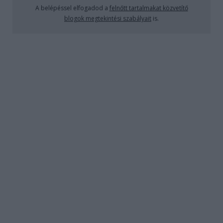
A belépéssel elfogadod a
felnőtt tartalmakat közvetítő
blogok megtekintési szabályait
is.
– Fúj de utálom, amikor valaki nem tudja
kimondani – mondom, miközben a kulcsával
nyitja a lépcsőház hátsó ajtaját. – Mit?
– Hogy boldog új évet.
– Ne már!
– Mit ne már?
– Ne már, hogy most rossz kedved legyen!
– Nincs rossz kedvem.
– Biztos?