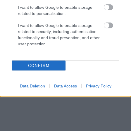
elmosódott.
I want to allow Google to enable storage
related to personalization.
Random bevágódok az egyik sorba. Hűtő. Ez
az.
I want to allow Google to enable storage
related to security, including authentication
Ilyenkor nincs jégkrém. Gesztenyemassza.
functionality and fraud prevention, and other
user protection.
Elhúznám, nem mozdul.
– Bocs, de ez nem…
CONFIRM
– A másik oldalát próbáld – nagydarab,
koponyaközelire nyírt hajú csávó a pult
Data Deletion
Data Access
Privacy Policy
mögül. Ugyanolyan hosszú a szakálla, mint a
haja.
– Ja, kösz!
Az az oldal simán nyílik. Tejszínhab.