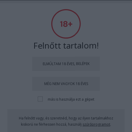
2026. augusztus 6. – Berta, Bettina
Felnőtt tartalom!
FILM
SZÍNHÁZ
IRODALOM
ZENE
TÁNC
FOLK
KÉPZŐ
ELMÚLTAM 18 ÉVES, BELÉPEK
PODCAST
VIDEÓ
GYERMEK
MÉG NEM VAGYOK 18 ÉVES
PÜRÉ
más is használja ezt a gépet
Zsembery Péter
Ha felnőtt vagy, és szeretnéd, hogy az ilyen tartalmakhoz
a szerző friss bejegyzései
kiskorú ne férhessen hozzá, használj
szűrőprogramot
.
2015. 01. 02.