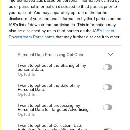
interest-based ads based on personal information utilized by
– Ezt majd meglátjuk.
us or personal information disclosed to third parties prior to
your opt-out. You may separately opt-out of the further
disclosure of your personal information by third parties on the
– Oké. Oké.
IAB’s list of downstream participants. This information may
also be disclosed by us to third parties on the
IAB’s List of
Felöltözök. Felveszem a cipőmet.
Downstream Participants
that may further disclose it to other
third parties.
– Várjál, adok kulcsot. Így vissza tudsz jönni.-
Please note that this website/app uses one or more Google
Personal Data Processing Opt Outs
Egy neon-barackszínű műanyag bojt a
services and may gather and store information including but
kulcstartója. Rengeteg kulcs van rajta. Csak a
not limited to your visit or usage behaviour. You may click to
I want to opt-out of the Sharing of my
kabátzsebembe fér el.
personal data.
grant or deny consent to Google and its third-party tags to
Opted In
use your data for below specified purposes in below Google
Lerohanok.
consent section.
I want to opt-out of the Sale of my
Personal Data.
Opted In
Még durrognak petárdák a távolban, de üres
a nagy, zöld, füves tér a tízemeletes tömbök
I want to opt-out of processing my
között. Nagyjából tudom, merre vagyok. Ha
Personal Data for Targeted Advertising.
Opted In
megtalálom a négysávos utat, már tudom,
merre lesz a kereszteződés. Onnan pedig
I want to opt-out of Collection, Use,
Retention, Sale, and/or Sharing of my