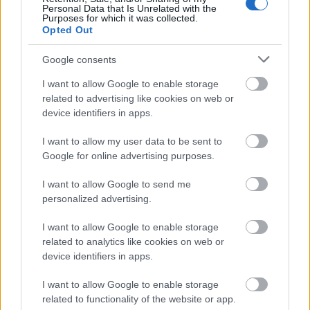
tudom, hol van az éjjel-nappali.Kocogva
Personal Data that Is Unrelated with the
indulok el, de pár lépés után elfog a
Purposes for which it was collected.
rosszullét.
Opted Out
Google consents
– Bazmeg. Hánynom kell – mondom
hangosan. Körülnézek. – Nem. Erre.
I want to allow Google to enable storage
related to advertising like cookies on web or
Előttem látom a négysávost. Akkor balra.
device identifiers in apps.
I want to allow my user data to be sent to
Elsietek egy négyemeletes csík mögött.
Google for online advertising purposes.
– Igen.
I want to allow Google to send me
personalized advertising.
Ott a buszmegálló. Mellette lesz a földszintes
I want to allow Google to enable storage
kis téglatest.
related to analytics like cookies on web or
device identifiers in apps.
Az az éjjel-nappali.
I want to allow Google to enable storage
– Sziasztok! – hallom a hangomon, mennyire
related to functionality of the website or app.