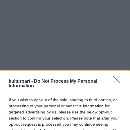
– Ne röhögjél! Baszd....Meg!
– Most, szilveszter éjjelén, menjek, és hozzak
gesztenyepűrét?
– Igen!.... És tejszínhabot.
– Tejszínhabot.
– Igen.
Gondolkozok.
kulturpart -
Do Not Process My Personal
Information
– Oké.
If you wish to opt-out of the sale, sharing to third parties, or
processing of your personal or sensitive information for
Még mindig röhögök.
targeted advertising by us, please use the below opt-out
section to confirm your selection. Please note that after your
– De lenyalhatom rólad.
opt-out request is processed you may continue seeing