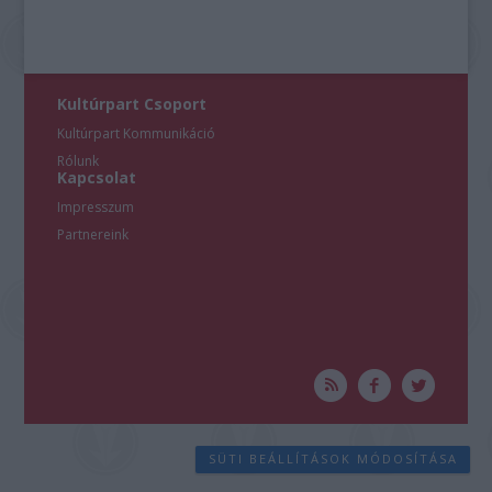
Kultúrpart Csoport
Kultúrpart Kommunikáció
Rólunk
Kapcsolat
Impresszum
Partnereink
SÜTI BEÁLLÍTÁSOK MÓDOSÍTÁSA