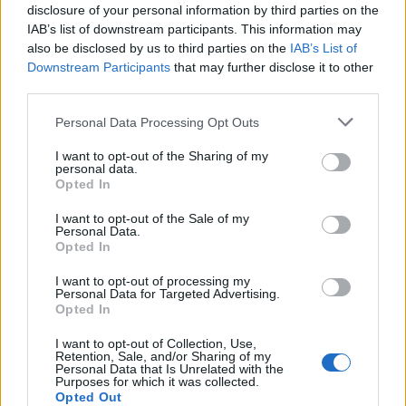
disclosure of your personal information by third parties on the
Ugyanakkor megjegyezte, hogy bal könyöke
IAB’s list of downstream participants. This information may
most "titánból van", amit sem Jimmy Page,
also be disclosed by us to third parties on the
IAB’s List of
sem Egde, és egyetlen más ismert gitáros
Downstream Participants
that may further disclose it to other
sem mondhat el magáról. Bono azt is közölte:
third parties.
"keményen kell összpontosítania" arra, hogy
felkészüljön a U2 májusban kezdődő
Please note that this website/app uses one or more Google
Personal Data Processing Opt Outs
services and may gather and store information including but
turnéjára.
not limited to your visit or usage behaviour. You may click to
I want to opt-out of the Sharing of my
personal data.
grant or deny consent to Google and its third-party tags to
Forrás:
MTI
Opted In
use your data for below specified purposes in below Google
consent section.
I want to opt-out of the Sale of my
Personal Data.
Opted In
Zene
Betegség
Baleset
Bono
I want to opt-out of processing my
Personal Data for Targeted Advertising.
Opted In
I want to opt-out of Collection, Use,
Retention, Sale, and/or Sharing of my
Personal Data that Is Unrelated with the
Purposes for which it was collected.
Opted Out