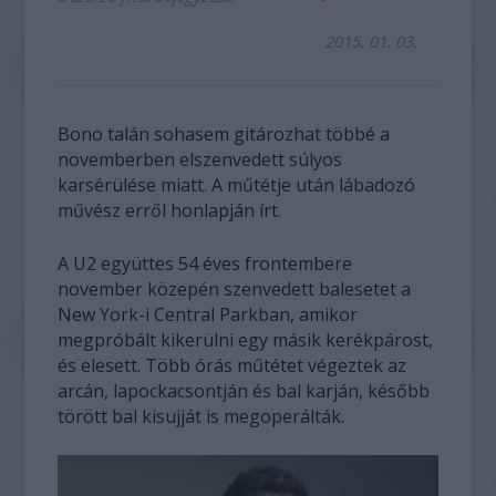
2015. 01. 03.
Bono talán sohasem gitározhat többé a
novemberben elszenvedett súlyos
karsérülése miatt. A műtétje után lábadozó
művész erről honlapján írt.
A U2 együttes 54 éves frontembere
november közepén szenvedett balesetet a
New York-i Central Parkban, amikor
megpróbált kikerülni egy másik kerékpárost,
és elesett. Több órás műtétet végeztek az
arcán, lapockacsontján és bal karján, később
törött bal kisujját is megoperálták.