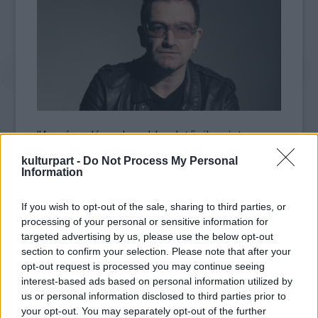
"A gyógyulás nehezebbnek tűnik, mint
gondoltam. Amikor ezeket írom, nem tudom,
kulturpart -
Do Not Process My Personal
hogy valaha tudok-e még újra gitározni" -
Information
számolt be követőinek állapotáról Bono
csütörtökön. Hozzáfűzte: együttesének
If you wish to opt-out of the sale, sharing to third parties, or
tagjai, The Edge, Adam Clayton és Larry
processing of your personal or sensitive information for
Mullen azzal vigasztalták, sem az övék, sem a
targeted advertising by us, please use the below opt-out
nyugati civilizáció sorsa nem ezen múlik.
section to confirm your selection. Please note that after your
opt-out request is processed you may continue seeing
A zenész, aki a baleset óta még nem tudott
interest-based ads based on personal information utilized by
kimozdulni, arra is kitért, hogy neki azért
us or personal information disclosed to third parties prior to
your opt-out. You may separately opt-out of the further
nagyon hiányozna a gitározás öröme.