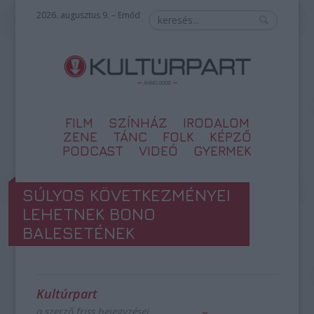
2026. augusztus 9. – Emőd
FILM
SZÍNHÁZ
IRODALOM
ZENE
TÁNC
FOLK
KÉPZŐ
PODCAST
VIDEÓ
GYERMEK
SÚLYOS KÖVETKEZMÉNYEI
LEHETNEK BONO
BALESETÉNEK
Kultúrpart
a szerző friss bejegyzései