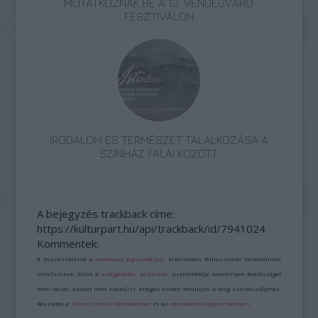
MUTATKOZNAK BE A 13. VENDÉGVÁRÓ
FESZTIVÁLON
IRODALOM ÉS TERMÉSZET TALÁLKOZÁSA A
SZÍNHÁZ FALAI KÖZÖTT
A bejegyzés trackback címe:
https://kulturpart.hu/api/trackback/id/7941024
Kommentek:
A hozzászólások a
vonatkozó jogszabályok
értelmében felhasználói tartalomnak
minősülnek, értük a
szolgáltatás technikai
üzemeltetője semmilyen felelősséget
nem vállal, azokat nem ellenőrzi. Kifogás esetén forduljon a blog szerkesztőjéhez.
Részletek a
Felhasználási feltételekben
és az
adatvédelmi tájékoztatóban
.