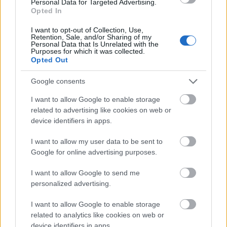
fényben)
(színház, Premier!)
Personal Data for Targeted Advertising.
Opted In
A kávézóban pedig szembetalálkozhatsz
I want to opt-out of Collection, Use,
Simkó Beatrix & Dömölky Dániel
Hangbank
Retention, Sale, and/or Sharing of my
Personal Data that Is Unrelated with the
című interaktív, helyspecifikus
Purposes for which it was collected.
üzenetrögzítőjével.
Opted Out
Google consents
A Trafó Galériában
Kis Róka Csaba
Weltschmerz
című kiállítása látható.
I want to allow Google to enable storage
related to advertising like cookies on web or
*A fesztiválra ötalkalmas NEXTFESZT bérlet
device identifiers in apps.
is váltható, amivel öt, általad választott
előadást nézhetsz meg, mindössze 5000
I want to allow my user data to be sent to
Google for online advertising purposes.
forintért. FONTOS: a kiválasztott előadásokat
írd meg a jegypenztar@trafo.hu címre, vagy
I want to allow Google to send me
diktáld be telefonon a (+36 1) 215 1600
personalized advertising.
számon, hogy félretehessék a jegyeidet,
melyeket a pénztárban vehetsz át, soron
I want to allow Google to enable storage
kívül.
related to analytics like cookies on web or
device identifiers in apps.