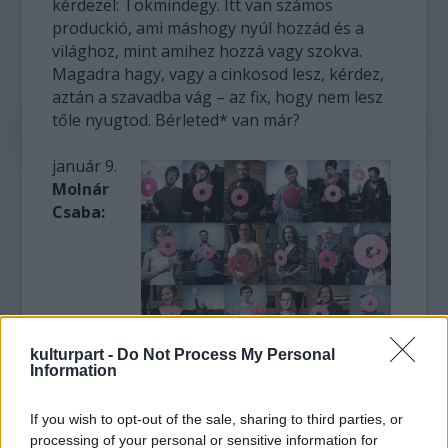
kérdezel: Tökmindegy. Itt van számos
produckió, ami máshogy nyúl hozzád és a
világhoz, mint amihez hozzá vagy szokva.
Magadra hagy, vagy a cinkosod lesz, kérdez,
aztán a szavadba vág – az fix, hogy nem lesz
tőle nyugtod. Bérleted* van már?
január 9.
Molnár
Csaba:
kulturpart -
Do Not Process My Personal
Information
If you wish to opt-out of the sale, sharing to third parties, or
processing of your personal or sensitive information for