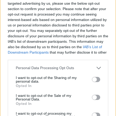
targeted advertising by us, please use the below opt-out
section to confirm your selection. Please note that after your
opt-out request is processed you may continue seeing
interest-based ads based on personal information utilized by
us or personal information disclosed to third parties prior to
Dekameron
(tánc)
your opt-out. You may separately opt-out of the further
január 10.
Dányi-Molnár-Vadas:
Nyúzzatok
disclosure of your personal information by third parties on the
meg
(tánc)
IAB’s list of downstream participants. This information may
Czitrom Ádám & Porteleki Áron
(koncert)
also be disclosed by us to third parties on the
IAB’s List of
január 12.
Dollár Papa Gyermekei:
Otthon
–
Downstream Participants
that may further disclose it to other
a Család trilógia második része (színház)
third parties.
Vass Imre:
F á j d a l o m t e s t I – II – III – IIII
Please note that this website/app uses one or more Google
Personal Data Processing Opt Outs
(performansz/ workshop)
services and may gather and store information including but
január 13.
Hodworks:
Pirkad
(tánc)
not limited to your visit or usage behaviour. You may click to
I want to opt-out of the Sharing of my
január 14.
Radioballet:
A szerelem
personal data.
grant or deny consent to Google and its third-party tags to
Opted In
természete
(tánc)
use your data for below specified purposes in below Google
január 15-16.
STEREO Akt:
Felülről az ibolyát
consent section.
I want to opt-out of the Sale of my
(színház)
Personal Data.
Opted In
január 22-23.
Táp Színház – Fekete Ádám:
Csoportkép oroszlán nélkül (természetes
I want to opt-out of processing my