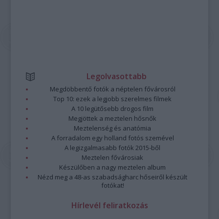
Legolvasottabb
Megdöbbentő fotók a néptelen fővárosról
Top 10: ezek a legjobb szerelmes filmek
A 10 legütősebb drogos film
Megjöttek a meztelen hősnők
Meztelenség és anatómia
A forradalom egy holland fotós szemével
A legizgalmasabb fotók 2015-ből
Meztelen fővárosiak
Készülőben a nagy meztelen album
Nézd meg a 48-as szabadságharc hőseiről készült
fotókat!
Hírlevél feliratkozás