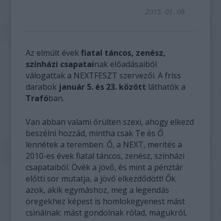
2015. 01. 09.
Az elmúlt évek
fiatal táncos, zenész,
színházi csapatai
nak előadásaiból
válogattak a NEXTFESZT szervezői. A friss
darabok
január 5. és 23. között
láthatók a
Trafó
ban.
Van abban valami őrülten szexi, ahogy elkezd
beszélni hozzád, mintha csak Te és Ő
lennétek a teremben. Ő, a NEXT, merítés a
2010-es évek fiatal táncos, zenész, színházi
csapataiból. Övék a jövő, és mint a pénztár
előtti sor mutatja, a jövő elkezdődött! Ők
azok, akik egymáshoz, meg a legendás
öregekhez képest is homlokegyenest mást
csinálnak: mást gondolnak rólad, magukról,