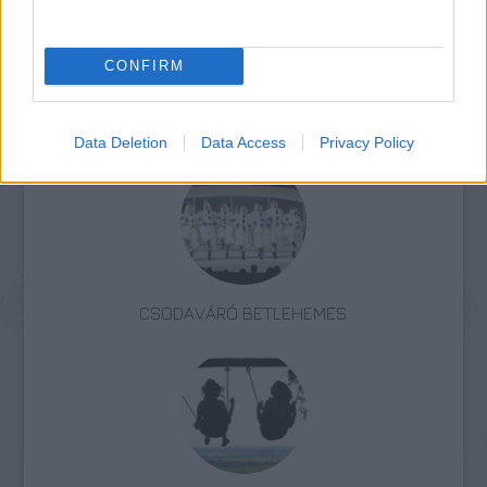
További információk és jegyvásárlás
itt
.
CONFIRM
Programajánló
Tánc
Trafó
Performansz
Installáció
Data Deletion
Data Access
Privacy Policy
CSODAVÁRÓ BETLEHEMES