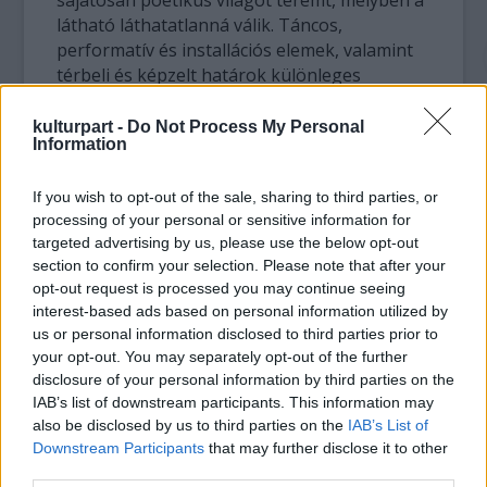
sajátosan poétikus világot teremt, melyben a
látható láthatatlanná válik. Táncos,
performatív és installációs elemek, valamint
térbeli és képzelt határok különleges
ötvözete születik meg a szemünk előtt.
kulturpart -
Do Not Process My Personal
Information
"Játékos, költői és filozófiai teljesítmény - vizuális
ajándék a közönségnek."
Amund Grimstad,
If you wish to opt-out of the sale, sharing to third parties, or
Klassekampen
processing of your personal or sensitive information for
targeted advertising by us, please use the below opt-out
section to confirm your selection. Please note that after your
opt-out request is processed you may continue seeing
interest-based ads based on personal information utilized by
us or personal information disclosed to third parties prior to
your opt-out. You may separately opt-out of the further
disclosure of your personal information by third parties on the
IAB’s list of downstream participants. This information may
also be disclosed by us to third parties on the
IAB’s List of
Downstream Participants
that may further disclose it to other
third parties.