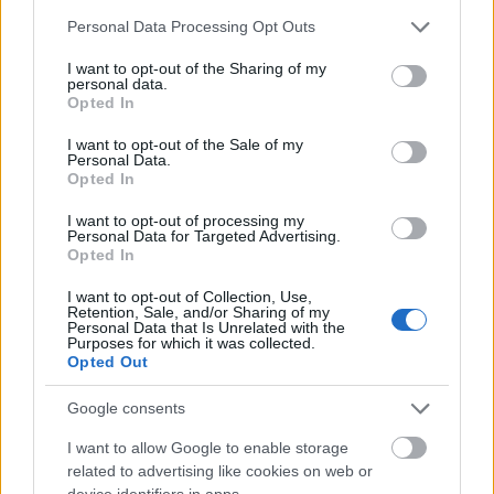
Please note that this website/app uses one or more Google
Personal Data Processing Opt Outs
services and may gather and store information including but
not limited to your visit or usage behaviour. You may click to
I want to opt-out of the Sharing of my
personal data.
grant or deny consent to Google and its third-party tags to
Opted In
use your data for below specified purposes in below Google
consent section.
I want to opt-out of the Sale of my
Personal Data.
A norvég Heine Avdal tanulmányait a
Opted In
National College of the Arts Oslo akadémián
I want to opt-out of processing my
végezte és részt vett a brüsszeli P.A.R.T.S.
Personal Data for Targeted Advertising.
képzésében is. 13 éve dolgozik együtt a japán
Opted In
Yukiko Shinozakival, aki Tokióban tanult
I want to opt-out of Collection, Use,
klasszikus balettet és kortárs táncot,
Retention, Sale, and/or Sharing of my
valamint pszichológiát a Portland State
Personal Data that Is Unrelated with the
Purposes for which it was collected.
Universityn. Színházi produkcióik mellett
Opted Out
szupermarketekben, szállodákban és
irodákban megrendezett helyspecifikus
Google consents
projekteken dolgoznak.
I want to allow Google to enable storage
related to advertising like cookies on web or
Heine Avdal a 2007-es Képek Ideje fesztiválon
device identifiers in apps.