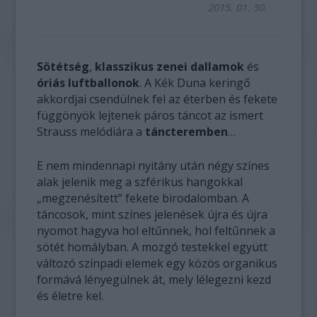
2015. 01. 30.
Sötétség
,
klasszikus zenei dallamok
és
óriás luftballonok
. A Kék Duna keringő
akkordjai csendülnek fel az éterben és fekete
függönyök lejtenek páros táncot az ismert
Strauss melódiára a
táncteremben
…
E nem mindennapi nyitány után négy színes
alak jelenik meg a szférikus hangokkal
„megzenésített” fekete birodalomban. A
táncosok, mint színes jelenések újra és újra
nyomot hagyva hol eltűnnek, hol feltűnnek a
sötét homályban. A mozgó testekkel együtt
változó színpadi elemek egy közös organikus
formává lényegülnek át, mely lélegezni kezd
és életre kel.