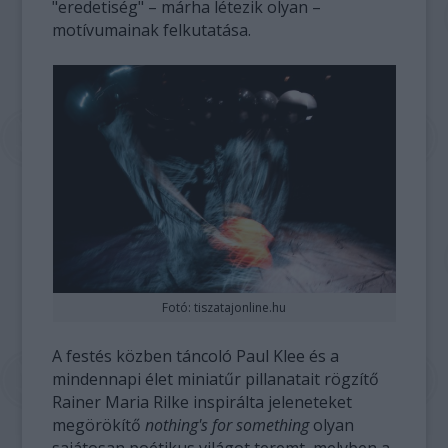
"eredetiség" – márha létezik olyan –
motívumainak felkutatása.
Fotó: tiszatajonline.hu
A festés közben táncoló Paul Klee és a
mindennapi élet miniatűr pillanatait rögzítő
Rainer Maria Rilke inspirálta jeleneteket
megörökítő
nothing's for something
olyan