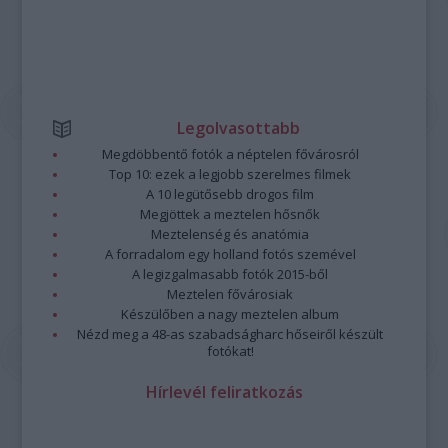
Legolvasottabb
Megdöbbentő fotók a néptelen fővárosról
Top 10: ezek a legjobb szerelmes filmek
A 10 legütősebb drogos film
Megjöttek a meztelen hősnők
Meztelenség és anatómia
A forradalom egy holland fotós szemével
A legizgalmasabb fotók 2015-ből
Meztelen fővárosiak
Készülőben a nagy meztelen album
Nézd meg a 48-as szabadságharc hőseiről készült
fotókat!
Hírlevél feliratkozás