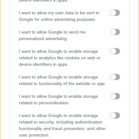
a
Lyukas doboz
(Box with holes) c.
installációjával hívta különleges önismereti
I want to allow my user data to be sent to
utazásra a Trafó közönségét kísérletet téve
Google for online advertising purposes.
az emberi érintések által keltett képzetek
működési mechanizmusának felderítésére.
I want to allow Google to send me
Heine Avdal & Yukiko Shinozaki (NO, JP, BE):
personalized advertising.
Láthatatlan látható / nothing’s for
I want to allow Google to enable storage
something
related to analytics like cookies on web or
A Koreográfusok új utakon sorozatban
device identifiers in apps.
Helyszín:
Trafó Nagyterem
I want to allow Google to enable storage
Időpont:
related to functionality of the website or app.
Február 6. 20:00
Február 7. 20:00
I want to allow Google to enable storage
A 7-én tartott előadás után: beszélgetés /
related to personalization.
közönségtalálkozó
I want to allow Google to enable storage
Az alkotókkal Sipos Melinda designer,
related to security, including authentication
kulturális mediátor beszélget.
functionality and fraud prevention, and other
user protection.