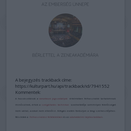
AZ EMBERSÉG ÜNNEPE
BÉRLETTEL A ZENEAKADÉMIÁRA
A bejegyzés trackback címe:
https://kulturpart.hu/api/trackback/id/7941552
Kommentek:
A hozzászólások a
vonatkozó jogszabályok
értelmében felhasználói tartalomnak
minősülnek, értük a
szolgáltatás technikai
üzemeltetője semmilyen felelősséget
nem vállal, azokat nem ellenőrzi. Kifogás esetén forduljon a blog szerkesztőjéhez.
Részletek a
Felhasználási feltételekben
és az
adatvédelmi tájékoztatóban
.