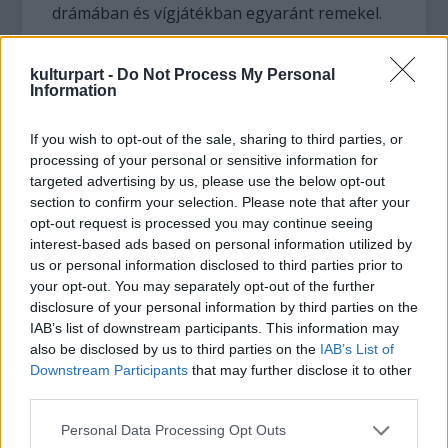
drámában és vígjátékban egyaránt remekel.
Számos filmben és tévéjátékban is láthatta a
kulturpart -
Do Not Process My Personal
közönség. Diplomázásának évében Zsuzskát
Information
játszotta Zsurzs Éva
A Zebegényiek
című
tévéfilmjében, amelyben a nagypapát Páger
If you wish to opt-out of the sale, sharing to third parties, or
Antal alakította.
processing of your personal or sensitive information for
targeted advertising by us, please use the below opt-out
Sokoldalúságát bizonyítja, hogy több mint
section to confirm your selection. Please note that after your
két évtizede
Átutazó
címmel lemezt adott ki
opt-out request is processed you may continue seeing
Dés László zenéjével és Bereményi Géza
interest-based ads based on personal information utilized by
szövegeivel.
us or personal information disclosed to third parties prior to
your opt-out. You may separately opt-out of the further
disclosure of your personal information by third parties on the
IAB’s list of downstream participants. This information may
also be disclosed by us to third parties on the
IAB’s List of
Downstream Participants
that may further disclose it to other
third parties.
Please note that this website/app uses one or more Google
Personal Data Processing Opt Outs
services and may gather and store information including but