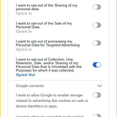
not limited to your visit or usage behaviour. You may click to
I want to opt-out of the Sharing of my
personal data.
grant or deny consent to Google and its third-party tags to
Opted In
use your data for below specified purposes in below Google
consent section.
I want to opt-out of the Sale of my
Personal Data.
Opted In
Művészi munkáját sokszor, sokféleképpen
I want to opt-out of processing my
ismerték el. 1983-ban Jászai Mari-díjat, 1990-
Personal Data for Targeted Advertising.
ben Kossuth-díjat, 1998-ban Magyar
Opted In
Művészetért Díjat kapott. Nyolc alkalommal
I want to opt-out of Collection, Use,
nyerte el különféle filmfesztiválokon a
Retention, Sale, and/or Sharing of my
Personal Data that Is Unrelated with the
legjobb női alakítás díját. 2004-ben Prima
Purposes for which it was collected.
díjas lett, 2005-ben beválasztották a
Opted Out
Halhatatlanok Társulatának örökös tagjai
közé.
Google consents
I want to allow Google to enable storage
Makó, Páger Antal szülővárosa 1999 óta
related to advertising like cookies on web or
minden évben ünnepi programokkal tiszteleg
device identifiers in apps.
az 1986-ban elhunyt színész emléke előtt. A
makói képviselő-testület 2001-ben
I want to allow my user data to be sent to