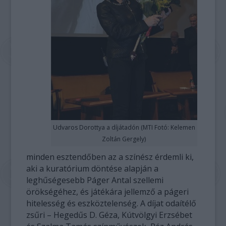
Udvaros Dorottya a díjátadón (MTI Fotó: Kelemen
Zoltán Gergely)
minden esztendőben az a színész érdemli ki,
aki a kuratórium döntése alapján a
leghűségesebb Páger Antal szellemi
örökségéhez, és játékára jellemző a págeri
hitelesség és eszköztelenség. A díjat odaítélő
zsűri – Hegedűs D. Géza, Kútvölgyi Erzsébet