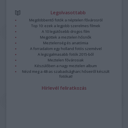
Legolvasottabb
Megdöbbentő fotók a néptelen fővárosról
Top 10: ezek a legjobb szerelmes filmek
A 10 legütősebb drogos film
Megjöttek a meztelen hősnők
Meztelenség és anatómia
A forradalom egy holland fotós szemével
A legizgalmasabb fotók 2015-ből
Meztelen fővárosiak
Készülőben a nagy meztelen album
Nézd meg a 48-as szabadságharc hőseiről készült
fotókat!
Hírlevél feliratkozás