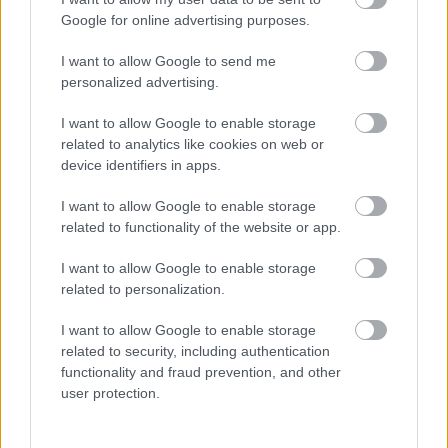
határozott a díj alapításáról: "Téni bácsi"
Google for online advertising purposes.
legendás arany pecsétgyűrűjének pontos
I want to allow Google to send me
mását az önkormányzat a Páger-család
personalized advertising.
hozzájárulásával készítteti el évről évre. A
gyűrűt maga Páger Antal is elismerésként
I want to allow Google to enable storage
kapta, nyolcvanéves korában a Vígszínháztól.
related to analytics like cookies on web or
device identifiers in apps.
A színészdíjat 2002-ben elsőként Halász Judit
vehette át, majd Garas Dezső, Király Levente,
I want to allow Google to enable storage
Venczel Vera, Csákányi Eszter, Kern András,
related to functionality of the website or app.
Törőcsik Mari, Kulka János, Bánsági Ildikó,
I want to allow Google to enable storage
Kútvölgyi Erzsébet, Rudolf Péter és Cserhalmi
related to personalization.
György részesült az elismerésben, tavaly
Gáspár Sándor kapta a díjat.
I want to allow Google to enable storage
related to security, including authentication
Forrás:
MTI
functionality and fraud prevention, and other
user protection.