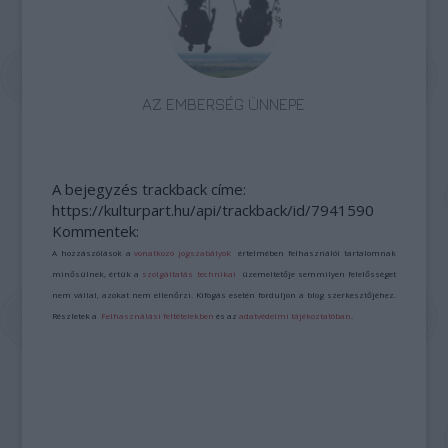
AZ EMBERSÉG ÜNNEPE
A bejegyzés trackback címe:
https://kulturpart.hu/api/trackback/id/7941590
Kommentek:
A hozzászólások a
vonatkozó jogszabályok
értelmében felhasználói tartalomnak
minősülnek, értük a
szolgáltatás technikai
üzemeltetője semmilyen felelősséget
nem vállal, azokat nem ellenőrzi. Kifogás esetén forduljon a blog szerkesztőjéhez.
Részletek a
Felhasználási feltételekben
és az
adatvédelmi tájékoztatóban
.