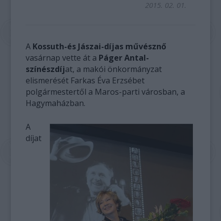
2015. 02. 01.
A
Kossuth-és Jászai-díjas művésznő
vasárnap vette át a
Páger Antal-
színészdíj
at, a makói önkormányzat
elismerését Farkas Éva Erzsébet
polgármestertől a Maros-parti városban, a
Hagymaházban.
A
díjat