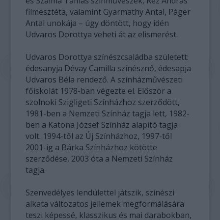
és Szalma Tamás színművészek, Réz András
filmesztéta, valamint Gyarmathy Antal, Páger
Antal unokája – úgy döntött, hogy idén
Udvaros Dorottya veheti át az elismerést.
Udvaros Dorottya színészcsaládba született:
édesanyja Dévay Camilla színésznő, édesapja
Udvaros Béla rendező. A színházművészeti
főiskolát 1978-ban végezte el. Először a
szolnoki Szigligeti Színházhoz szerződött,
1981-ben a Nemzeti Színház tagja lett, 1982-
ben a Katona József Színház alapító tagja
volt. 1994-től az Új Színházhoz, 1997-től
2001-ig a Bárka Színházhoz kötötte
szerződése, 2003 óta a Nemzeti Színház
tagja.
Szenvedélyes lendülettel játszik, színészi
alkata változatos jellemek megformálására
teszi képessé, klasszikus és mai darabokban,