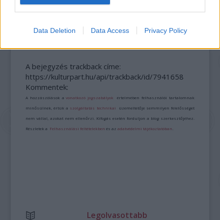
ART AND ANTIQUE: FEBRUÁR 6-ÁN KEZDŐDIK A
MŰVÉSZETI SEREGSZEMLE
Data Deletion
Data Access
Privacy Policy
A bejegyzés trackback címe:
https://kulturpart.hu/api/trackback/id/7941658
Kommentek:
A hozzászólások a
vonatkozó jogszabályok
értelmében felhasználói tartalomnak
minősülnek, értük a
szolgáltatás technikai
üzemeltetője semmilyen felelősséget
nem vállal, azokat nem ellenőrzi. Kifogás esetén forduljon a blog szerkesztőjéhez.
Részletek a
Felhasználási feltételekben
és az
adatvédelmi tájékoztatóban
.
Legolvasottabb