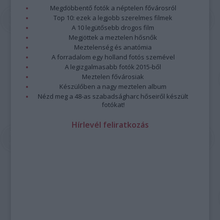
Megdöbbentő fotók a néptelen fővárosról
Top 10: ezek a legjobb szerelmes filmek
A 10 legütősebb drogos film
Megjöttek a meztelen hősnők
Meztelenség és anatómia
A forradalom egy holland fotós szemével
A legizgalmasabb fotók 2015-ből
Meztelen fővárosiak
Készülőben a nagy meztelen album
Nézd meg a 48-as szabadságharc hőseiről készült
fotókat!
Hírlevél feliratkozás