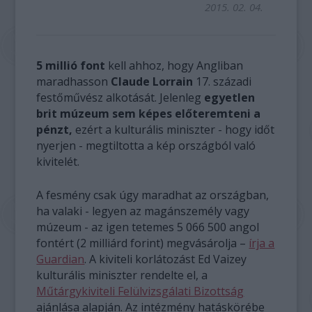
2015. 02. 04.
5 millió font
kell ahhoz, hogy Angliban
maradhasson
Claude Lorrain
17. századi
festőművész alkotását. Jelenleg
egyetlen
brit múzeum sem képes előteremteni a
pénzt,
ezért a kulturális miniszter - hogy időt
nyerjen - megtiltotta a kép országból való
kivitelét.
A fesmény csak úgy maradhat az országban,
ha valaki - legyen az magánszemély vagy
múzeum - az igen tetemes 5 066 500 angol
fontért (2 milliárd forint) megvásárolja –
írja a
Guardian
. A kiviteli korlátozást Ed Vaizey
kulturális miniszter rendelte el, a
Műtárgykiviteli Felülvizsgálati Bizottság
ajánlása alapján. Az intézmény hatáskörébe