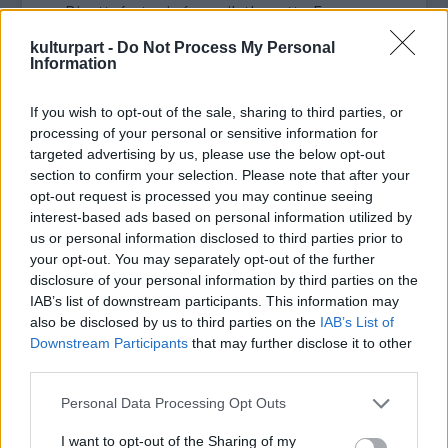
a Bizottság tagja így nyilatkozott: „Ez egy
klasszikus kikötő jelenet a XVII. század
kulturpart -
Do Not Process My Personal
legnagyobb tájképfestőjétől. Minden narratív
Information
részlete mellett a valódi érdekessége a
fényviszonyokban rejlik. Ahogyan a ragyogó
If you wish to opt-out of the sale, sharing to third parties, or
nap felkel a tenger felett, bearanyozza az
processing of your personal or sensitive information for
egész jelenetet és különleges költői
targeted advertising by us, please use the below opt-out
szépséggel itatja át.”
section to confirm your selection. Please note that after your
A kép tárgya Szent Paula, a nemesi
opt-out request is processed you may continue seeing
származású római özvegy, aki férje és
interest-based ads based on personal information utilized by
us or personal information disclosed to third parties prior to
legidősebb lánya halálát követően fontos
your opt-out. You may separately opt-out of the further
lelki átalakuláson ment keresztül. Lemondott
disclosure of your personal information by third parties on the
a világi javakról és 385-ben elhagyta Rómát,
IAB’s list of downstream participants. This information may
hogy Jeruzsálembe térjen. „Remélem, hogy a
also be disclosed by us to third parties on the
IAB’s List of
kiviteli korlátozás életbe léptetése elég időt
Downstream Participants
that may further disclose it to other
hagy a brit vásárlók számára, hogy meg
third parties.
tudják menteni ezt a kiemelkedő szépségű
Please note that this website/app uses one or more Google
festményt a nemzet számára. Óriási dolog
Personal Data Processing Opt Outs
services and may gather and store information including but
lenne az Egyesült Királyság valamely
not limited to your visit or usage behaviour. You may click to
I want to opt-out of the Sharing of my