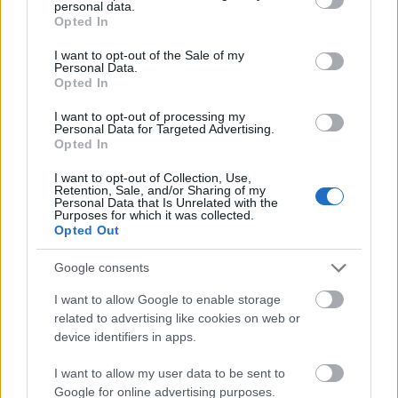
galériájának állandó kiállításában elhelyezni,
personal data.
grant or deny consent to Google and its third-party tags to
ahol mindenki megcsodálhatná ezt a
Opted In
use your data for below specified purposes in below Google
különleges alkotást.” – vélekedik Ed Vaizey.
consent section.
I want to opt-out of the Sale of my
Personal Data.
A festmény Nagy-Britanniában maradásához
Opted In
szükséges 5 millió fontot meghaladó
I want to opt-out of processing my
összeget a múzeumok képtelenek
Personal Data for Targeted Advertising.
finanszírozni. A miniszter korlátozása május
Opted In
1-jéig tart, mely szükség esetén november 1-
I want to opt-out of Collection, Use,
jéig meghosszabbítható.
Retention, Sale, and/or Sharing of my
Personal Data that Is Unrelated with the
Purposes for which it was collected.
Forrás:
The Guardian
Opted Out
Google consents
I want to allow Google to enable storage
related to advertising like cookies on web or
Nagy-Britannia
Kereszténység
Római Birodalom
Festmény
Képző
device identifiers in apps.
I want to allow my user data to be sent to
Google for online advertising purposes.