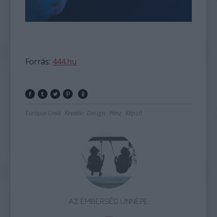
Forrás:
444.hu
Európai Unió
Kreatív
Design
Pénz
Képző
AZ EMBERSÉG ÜNNEPE