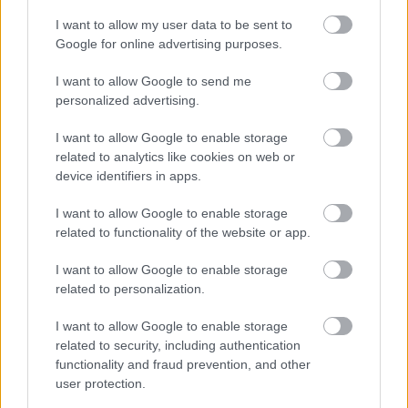
I want to allow my user data to be sent to
Google for online advertising purposes.
I want to allow Google to send me
personalized advertising.
I want to allow Google to enable storage
Akit a bankjegyek elkészítésének további
related to analytics like cookies on web or
technikai részletei is érdekelnek, Bernát
device identifiers in apps.
Behance-oldalán részletes beszámolót
találhat
. További munkákhoz és egyéb
I want to allow Google to enable storage
információkhoz pedig a fiatal alkotó
related to functionality of the website or app.
Facebook oldalán
lehet eljutni.
I want to allow Google to enable storage
related to personalization.
I want to allow Google to enable storage
related to security, including authentication
functionality and fraud prevention, and other
user protection.