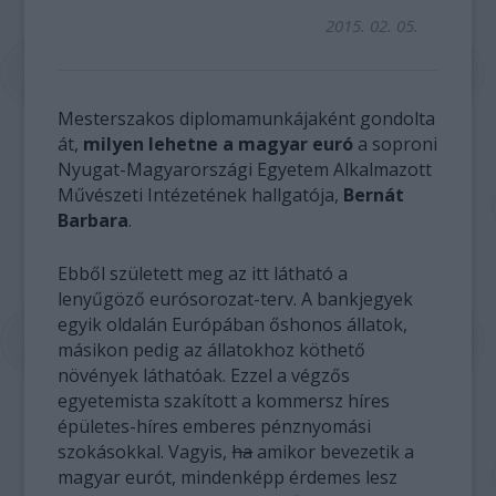
2015. 02. 05.
Mesterszakos diplomamunkájaként gondolta
át,
milyen lehetne a magyar euró
a soproni
Nyugat-Magyarországi Egyetem Alkalmazott
Művészeti Intézetének hallgatója,
Bernát
Barbara
.
Ebből született meg az itt látható a
lenyűgöző eurósorozat-terv. A bankjegyek
egyik oldalán Európában őshonos állatok,
másikon pedig az állatokhoz köthető
növények láthatóak. Ezzel a végzős
egyetemista szakított a kommersz híres
épületes-híres emberes pénznyomási
szokásokkal. Vagyis,
ha
amikor bevezetik a
magyar eurót, mindenképp érdemes lesz