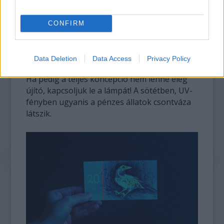
CONFIRM
Így készült...
Data Deletion
Data Access
Privacy Policy
Ha pedig a teljes koncepció nem lenne elég
újító, kapcsoljuk le a lámpát! A sötétben, UV-
fényben ugyanis a pénzes állatok csontváza
látszik.