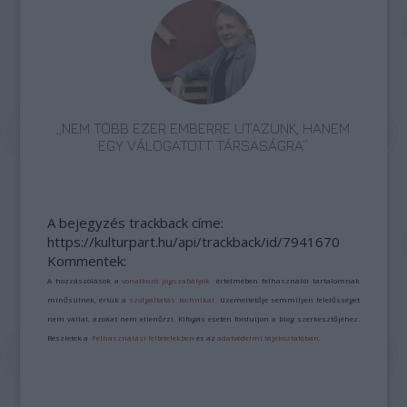
„NEM TÖBB EZER EMBERRE UTAZUNK, HANEM
EGY VÁLOGATOTT TÁRSASÁGRA”
A bejegyzés trackback címe:
https://kulturpart.hu/api/trackback/id/7941670
Kommentek:
A hozzászólások a
vonatkozó jogszabályok
értelmében felhasználói tartalomnak
minősülnek, értük a
szolgáltatás technikai
üzemeltetője semmilyen felelősséget
nem vállal, azokat nem ellenőrzi. Kifogás esetén forduljon a blog szerkesztőjéhez.
Részletek a
Felhasználási feltételekben
és az
adatvédelmi tájékoztatóban
.