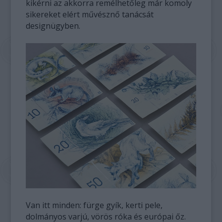
kikérni az akkorra remélhetőleg már komoly
sikereket elért művésznő tanácsát
designügyben.
Van itt minden: fürge gyík, kerti pele,
dolmányos varjú, vörös róka és európai őz.