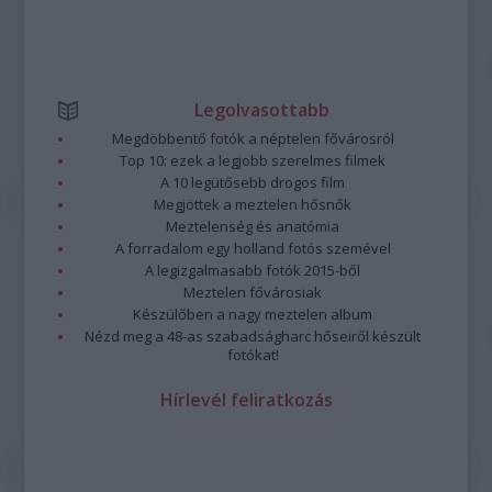
Legolvasottabb
Megdöbbentő fotók a néptelen fővárosról
Top 10: ezek a legjobb szerelmes filmek
A 10 legütősebb drogos film
Megjöttek a meztelen hősnők
Meztelenség és anatómia
A forradalom egy holland fotós szemével
A legizgalmasabb fotók 2015-ből
Meztelen fővárosiak
Készülőben a nagy meztelen album
Nézd meg a 48-as szabadságharc hőseiről készült
fotókat!
Hírlevél feliratkozás