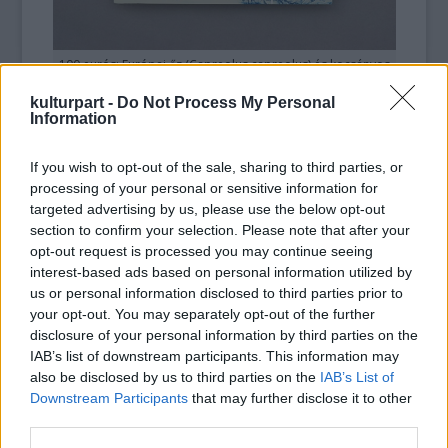
100 eurós: Európai őz (Capreolus capreolus) és kocsányos
tölgy (Quercus robur)
kulturpart -
Do Not Process My Personal
Information
A sorozat a magyar oldalakon túl kikerült
a
Behance-re is
, innen pedig jobb esetben
If you wish to opt-out of the sale, sharing to third parties, or
egyenes út vezet a világhírig.
processing of your personal or sensitive information for
targeted advertising by us, please use the below opt-out
section to confirm your selection. Please note that after your
opt-out request is processed you may continue seeing
interest-based ads based on personal information utilized by
us or personal information disclosed to third parties prior to
your opt-out. You may separately opt-out of the further
disclosure of your personal information by third parties on the
IAB’s list of downstream participants. This information may
also be disclosed by us to third parties on the
IAB’s List of
Downstream Participants
that may further disclose it to other
third parties.