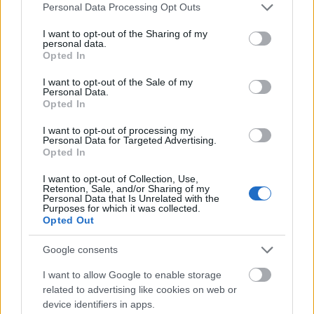
Please note that this website/app uses one or more Google
Personal Data Processing Opt Outs
services and may gather and store information including but
„Csak a szükségszerű vizuális elemeit
not limited to your visit or usage behaviour. You may click to
I want to opt-out of the Sharing of my
szerettem volna megtartani a
personal data.
grant or deny consent to Google and its third-party tags to
bankjegyeknek” – írta a művész. „Kihagytam
Opted In
use your data for below specified purposes in below Google
az alkotás szempontjából lényegtelen
consent section.
I want to opt-out of the Sale of my
biztonsági részleteket, hogy tiszta képet
Personal Data.
kaphassak. Az állatokat és növényeket
Opted In
hangsúlyoztam ki, a tipográfia és a védjegyek
I want to opt-out of processing my
másodlagosak a pénzeimen.”
Personal Data for Targeted Advertising.
Opted In
I want to opt-out of Collection, Use,
Retention, Sale, and/or Sharing of my
Personal Data that Is Unrelated with the
Purposes for which it was collected.
Opted Out
Google consents
I want to allow Google to enable storage
related to advertising like cookies on web or
device identifiers in apps.