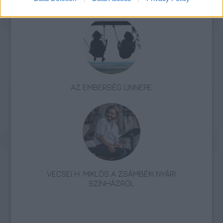
ÁTADTÁK A SZÍNIKRITIKUSOK DÍJÁT
AZ EMBERSÉG ÜNNEPE
VECSEI H. MIKLÓS A ZSÁMBÉKI NYÁRI
SZÍNHÁZRÓL