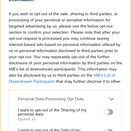
előadója. Neki sem új a színházi nevelés,
hiszen a Kolibri Színház színházpedagógiai
If you wish to opt-out of the sale, sharing to third parties, or
célú előadásaiban is rendszeresen játszik.
processing of your personal or sensitive information for
targeted advertising by us, please use the below opt-out
section to confirm your selection. Please note that after your
A produkciót a Bohócok a Láthatáron
opt-out request is processed you may continue seeing
Csoport hívta életre, akiknek fontos céljuk,
interest-based ads based on personal information utilized by
hogy előadásaikkal, drámapedagógiai
us or personal information disclosed to third parties prior to
foglalkozásaikkal, közösségi színházi
your opt-out. You may separately opt-out of the further
eseményeikkel segítsék a marginalizálódott,
disclosure of your personal information by third parties on the
elszegényedett, vagy más szempontból
IAB’s list of downstream participants. This information may
kirekesztett közösségek kulturális és
also be disclosed by us to third parties on the
IAB’s List of
közösségi életének fejlődését. Akut
Downstream Participants
that may further disclose it to other
társadalmi problémákra kívánják ráirányítani
third parties.
figyelmet, hogy növeljék a társadalmi
Please note that this website/app uses one or more Google
Personal Data Processing Opt Outs
érzékenységet egyéni és közösségi szinten
services and may gather and store information including but
is. A csoportot 2010-ben Feuer Yvette
not limited to your visit or usage behaviour. You may click to
I want to opt-out of the Sharing of my
alapította, aki az Ablak című előadásban az
personal data.
grant or deny consent to Google and its third-party tags to
Opted In
anyát, Lizt alakítja majd.
use your data for below specified purposes in below Google
consent section.
I want to opt-out of the Sale of my