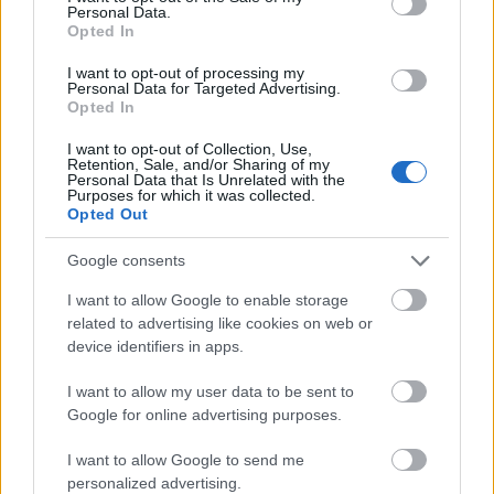
A Trafó Kortárs Művészetek Háza már
Personal Data.
Opted In
hosszú évek óta vállal aktívan szerepet a
színházi nevelés területén. 13 éve működik a
I want to opt-out of processing my
kortárs művészeti beavató program, ami a
Personal Data for Targeted Advertising.
Opted In
tavalyi évad óta a Gondolat Generátor nevet
viseli. Ugyanebben az évben, az InSite
I want to opt-out of Collection, Use,
Dramaval közösen létrehozták a Kispad című
Retention, Sale, and/or Sharing of my
Personal Data that Is Unrelated with the
tantermi előadást, amiben Bethlenfalvy Ádám
Purposes for which it was collected.
is szerepel. Az előadással rendszeresen
Opted Out
járnak vidéki és fővárosi középiskolákban, és
Google consents
tartanak színházi nevelési foglalkozásokat a
tizenéves korosztálynak.
I want to allow Google to enable storage
Írta: Edward Bond
related to advertising like cookies on web or
device identifiers in apps.
Szereplők:
Richard: Gerner Csaba
I want to allow my user data to be sent to
Google for online advertising purposes.
Liz: Feuer Yvette
Dan: Fehér Dániel
I want to allow Google to send me
personalized advertising.
Kellék, jelmez: Tölli Judit