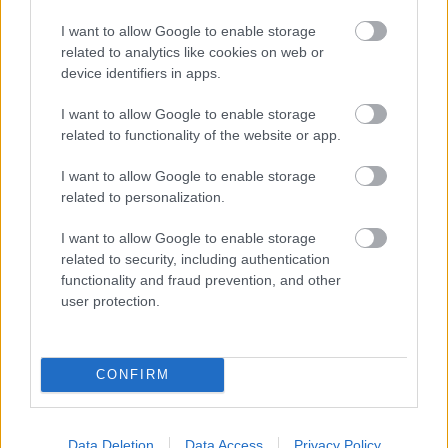
I want to allow Google to enable storage
Rendezte és fordította: Bethlenfalvy Ádám
related to analytics like cookies on web or
device identifiers in apps.
Köszönet: A Manna Kulturális Egyesületnek
és a Trafónak
I want to allow Google to enable storage
related to functionality of the website or app.
Előadás dátuma: március 16.
I want to allow Google to enable storage
related to personalization.
I want to allow Google to enable storage
related to security, including authentication
Színház
Premier
Trafó
functionality and fraud prevention, and other
user protection.
CONFIRM
Data Deletion
Data Access
Privacy Policy