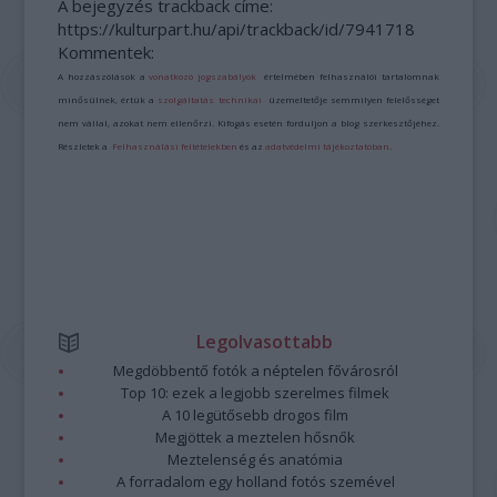
A bejegyzés trackback címe:
https://kulturpart.hu/api/trackback/id/7941718
Kommentek:
A hozzászólások a
vonatkozó jogszabályok
értelmében felhasználói tartalomnak
minősülnek, értük a
szolgáltatás technikai
üzemeltetője semmilyen felelősséget
nem vállal, azokat nem ellenőrzi. Kifogás esetén forduljon a blog szerkesztőjéhez.
Részletek a
Felhasználási feltételekben
és az
adatvédelmi tájékoztatóban
.
Legolvasottabb
Megdöbbentő fotók a néptelen fővárosról
Top 10: ezek a legjobb szerelmes filmek
A 10 legütősebb drogos film
Megjöttek a meztelen hősnők
Meztelenség és anatómia
A forradalom egy holland fotós szemével