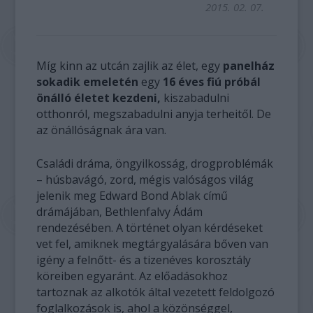
2015. 02. 07.
Míg kinn az utcán zajlik az élet, egy
panelház
sokadik emeletén
egy
16 éves fiú próbál
önálló életet kezdeni,
kiszabadulni
otthonról, megszabadulni anyja terheitől. De
az önállóságnak ára van.
Családi dráma, öngyilkosság, drogproblémák
– húsbavágó, zord, mégis valóságos világ
jelenik meg Edward Bond Ablak című
drámájában, Bethlenfalvy Ádám
rendezésében. A történet olyan kérdéseket
vet fel, amiknek megtárgyalására bőven van
igény a felnőtt- és a tizenéves korosztály
köreiben egyaránt. Az előadásokhoz
tartoznak az alkotók által vezetett feldolgozó
foglalkozások is, ahol a közönséggel,