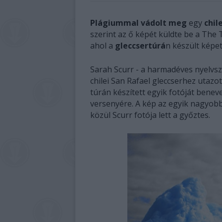
Plágiummal vádolt meg
egy
chil
szerint az ő képét küldte be a The 
ahol a
gleccsertúrá
n készült képet
Sarah Scurr - a harmadéves nyelvs
chilei San Rafael gleccserhez utaz
túrán készített egyik fotóját bene
versenyére. A kép az egyik nagyobb
közül Scurr fotója lett a győztes.