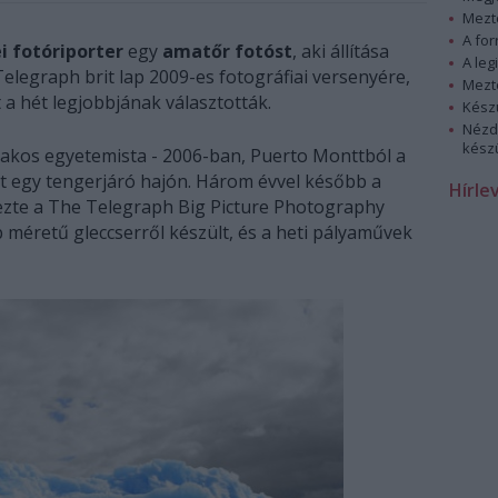
Mezt
A fo
ei fotóriporter
egy
amatőr fotóst
, aki állítása
A leg
Telegraph brit lap 2009-es fotográfiai versenyére,
Mezt
 a hét legjobbjának választották.
Kész
Nézd
készü
zakos egyetemista - 2006-ban, Puerto Monttból a
ott egy tengerjáró hajón. Három évvel később a
Hírle
vezte a The Telegraph Big Picture Photography
 méretű gleccserről készült, és a heti pályaművek