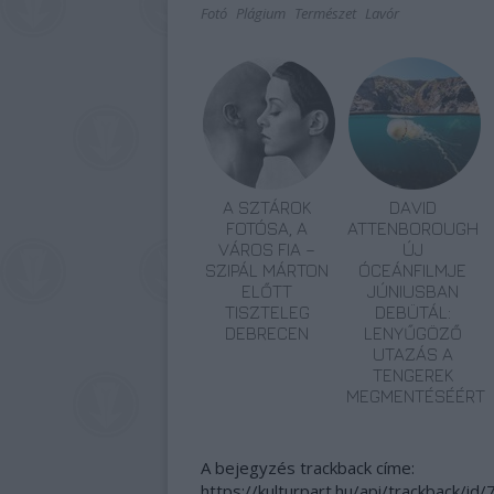
Fotó
Plágium
Természet
Lavór
A SZTÁROK
DAVID
FOTÓSA, A
ATTENBOROUGH
VÁROS FIA –
ÚJ
SZIPÁL MÁRTON
ÓCEÁNFILMJE
ELŐTT
JÚNIUSBAN
TISZTELEG
DEBÜTÁL:
DEBRECEN
LENYŰGÖZŐ
UTAZÁS A
TENGEREK
MEGMENTÉSÉÉRT
A bejegyzés trackback címe:
https://kulturpart.hu/api/trackback/id