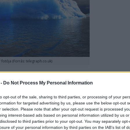
 fotója (Forrás: telegraph.co.uk)
l vádolták meg. Marisol Ortiz Elfeldt, egy chilei
 gleccseres fotóját, és meg volt győződve róla,
 -
Do Not Process My Personal Information
hopolt verziója. Elfeldt a Telegraph Travel
 hozta saját eredeti képét, és plágiummal vádolta
to opt-out of the sale, sharing to third parties, or processing of your per
formation for targeted advertising by us, please use the below opt-out s
r selection. Please note that after your opt-out request is processed y
eing interest-based ads based on personal information utilized by us or
disclosed to third parties prior to your opt-out. You may separately opt-
losure of your personal information by third parties on the IAB’s list of