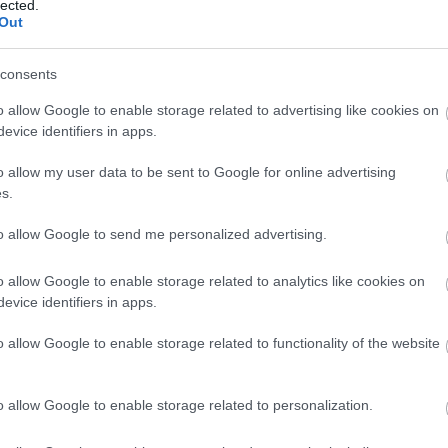
t.
lected.
Out
k, egy apró különbséget észre lehet venni: más
ajó a két exponálás közt továbbhaladt. Ez azt
consents
n a hajón volt, ugyanabban az időben, és csaknem
o allow Google to enable storage related to advertising like cookies on
sodperces különbséggel.
evice identifiers in apps.
rtiz Elfeldt fotója közt gif-en ábrázolva:
o allow my user data to be sent to Google for online advertising
s.
to allow Google to send me personalized advertising.
o allow Google to enable storage related to analytics like cookies on
evice identifiers in apps.
o allow Google to enable storage related to functionality of the website
o allow Google to enable storage related to personalization.