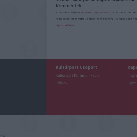
Kommentek:
A hozzászólások a
vonatkozó jogszabályok
értelmében felhas
felelősséget nem vállal, azokat nem ellenőrzi. Kifogás esetén 
tájékoztatóban
.
Kultúrpart Csoport
Kap
Kultúrpart Kommunikáció
Impr
Rólunk
Partn