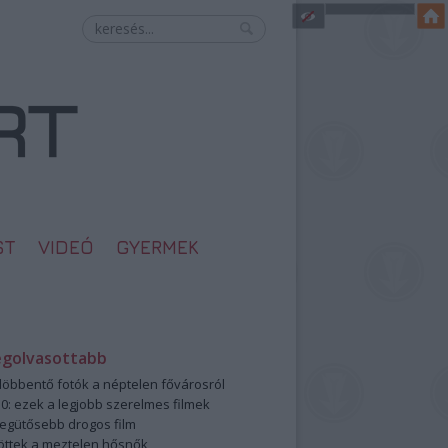
ST
VIDEÓ
GYERMEK
egolvasottabb
öbbentő fotók a néptelen fővárosról
0: ezek a legjobb szerelmes filmek
legütősebb drogos film
öttek a meztelen hősnők