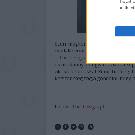
I want t
authenti
Scurr megkönnyebbült, hogy kiderült
csodálkozom, hogy ez nem történi
a The Telegraph-nak
. „Több száz 
és mindannyian ugyanazokat a képe
okostelefonjukkal. Remélhetőleg, h
kétszer meg fogja gondolni, hogy n
Forrás:
The Telegraph