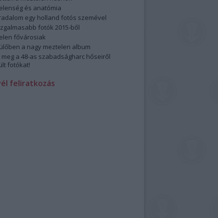
elenség és anatómia
rradalom egy holland fotós szemével
izgalmasabb fotók 2015-ből
elen fővárosiak
ülőben a nagy meztelen album
 meg a 48-as szabadságharc hőseiről
lt fotókat!
vél feliratkozás