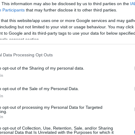
. This information may also be disclosed by us to third parties on the
IA
Participants
that may further disclose it to other third parties.
 that this website/app uses one or more Google services and may gath
including but not limited to your visit or usage behaviour. You may click 
 to Google and its third-party tags to use your data for below specifi
ogle consent section.
l Data Processing Opt Outs
o opt-out of the Sharing of my personal data.
In
o opt-out of the Sale of my Personal Data.
In
lfeldt fotója (Forrás: telegraph.co.uk)
to opt-out of processing my Personal Data for Targeted
ing.
állításainak, és az eset végül meglepő felfedezéssel
In
i az eredeti fotókat, és mikor részletesen
o opt-out of Collection, Use, Retention, Sale, and/or Sharing
iderült, hogy a két gleccserfotó ugyanazon a
ersonal Data that Is Unrelated with the Purposes for which it