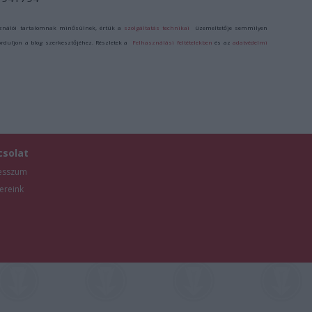
ználói tartalomnak minősülnek, értük a
szolgáltatás technikai
üzemeltetője semmilyen
forduljon a blog szerkesztőjéhez. Részletek a
Felhasználási feltételekben
és az
adatvédelmi
csolat
esszum
ereink