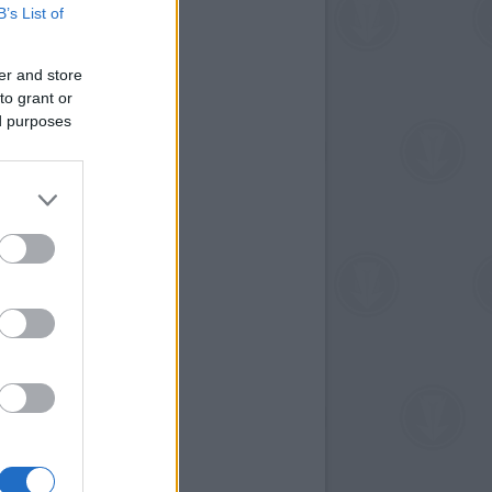
B’s List of
er and store
to grant or
ed purposes