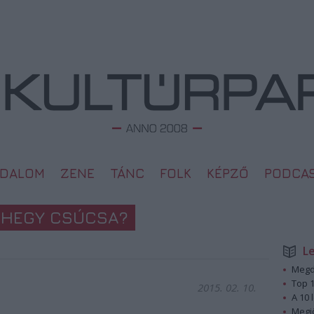
ODALOM
ZENE
TÁNC
FOLK
KÉPZŐ
PODCA
ÉGHEGY CSÚCSA?
L
Megd
Top 1
2015. 02. 10.
A 10 
Megj