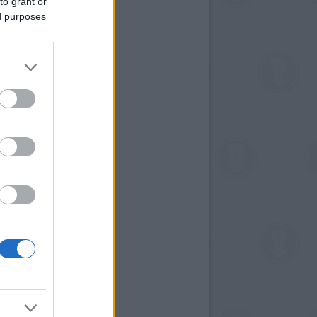
to grant or
ed purposes