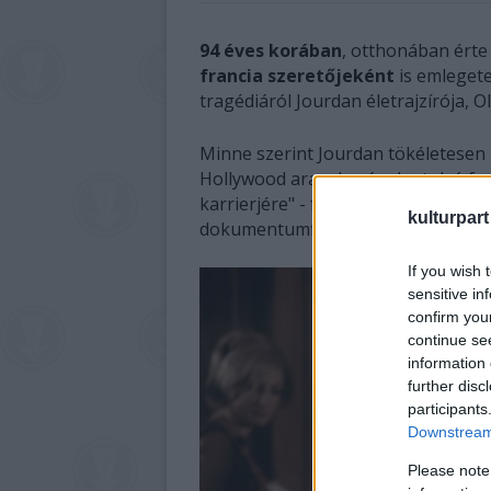
94 éves korában
, otthonában érte
francia szeretőjeként
is emleget
tragédiáról Jourdan életrajzírója, O
Minne szerint Jourdan tökéletesen m
Hollywood aranykorának utolsó fran
karrierjére" - fogalmazott az író, a
kulturpart
dokumentumfilmen dolgozik.
If you wish 
sensitive in
confirm you
continue se
information 
further disc
participants
Downstream 
Please note