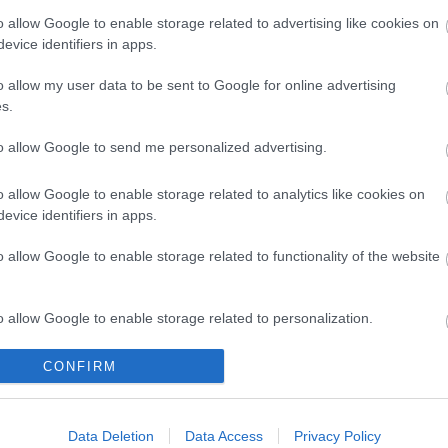
csillagot is kapott. Felesége, akivel több mint
o allow Google to enable storage related to advertising like cookies on
 el. Fia, Louis Henry Jourdan 1981-ben harmincéves
evice identifiers in apps.
tében halt meg.
o allow my user data to be sent to Google for online advertising
s.
to allow Google to send me personalized advertising.
o allow Google to enable storage related to analytics like cookies on
evice identifiers in apps.
o allow Google to enable storage related to functionality of the website
o allow Google to enable storage related to personalization.
o allow Google to enable storage related to security, including
CONFIRM
I
SZÁGULDÁS,
ŐRÜLT NAP,
AZ ÉV EGYIK
cation functionality and fraud prevention, and other user protection.
SÁRKÁNYOK,
ŐRÜLT FILM: JÖN
LEGJOBBAN
ROSSZFIÚK – A
A RANDOM!
VÁRT FILMJE
Data Deletion
Data Access
Privacy Policy
NYÁR 10
TAROLT A