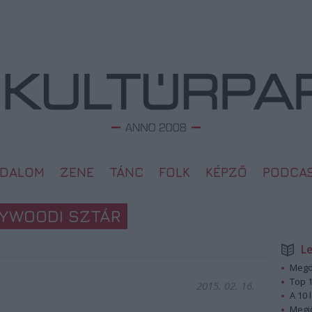
ODALOM
ZENE
TÁNC
FOLK
KÉPZŐ
PODCA
LYWOODI SZTÁR
L
Megd
Top 1
2015. 02. 16.
A 10 
Megj