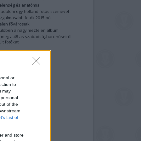
elenség és anatómia
rradalom egy holland fotós szemével
izgalmasabb fotók 2015-ből
elen fővárosiak
ülőben a nagy meztelen album
 meg a 48-as szabadságharc hőseiről
lt fotókat!
vél feliratkozás
sonal or
ection to
ou may
 personal
out of the
 downstream
B’s List of
er and store