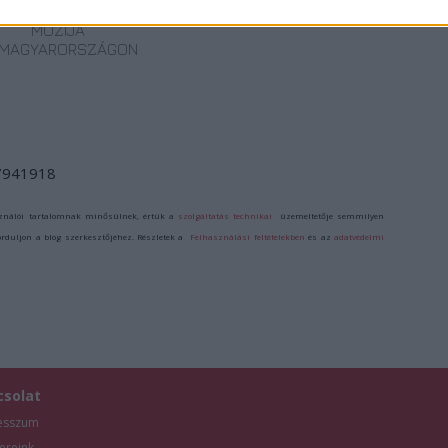
LEGKEDVELTEBB
CINEFESTEN
MOZIJA
MAGYARORSZÁGON
/7941918
ználói tartalomnak minősülnek, értük a
szolgáltatás technikai
üzemeltetője semmilyen
forduljon a blog szerkesztőjéhez. Részletek a
Felhasználási feltételekben
és az
adatvédelmi
csolat
esszum
ereink