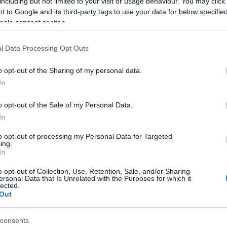
including but not limited to your visit or usage behaviour. You may click 
 to Google and its third-party tags to use your data for below specifi
ogle consent section.
l Data Processing Opt Outs
o opt-out of the Sharing of my personal data.
In
született Louis Robert Gendre néven és már a
o opt-out of the Sale of my Personal Data.
anciaországban a filmvásznon. A második
In
cia ellenállási mozgalomhoz, a háború után pedig
to opt-out of processing my Personal Data for Targeted
 hollywoodi szerepét az Alfred Hitchcock rendezte
A
ing.
 negyvenes és ötvenes években olyan színésznőkkel
In
t Joan Fontaine, Jennifer Jones, Grace Kelly és
o opt-out of Collection, Use, Retention, Sale, and/or Sharing
ersonal Data that Is Unrelated with the Purposes for which it
lected.
Out
ncia szerető szerepét, mint a
Gigi
című, 1959-ben
calben is Leslie Caron oldalán. De
Bond
-filmben is
07 - Polipka
című 1983-as produkcióban. A
consents