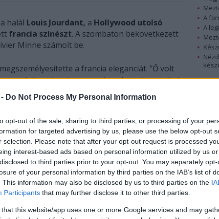
Mezt
A fo
 a halál
Louis Jourdant,
a
Hollywood utolsó
A leg
ett
francia színészt
. A szombaton bekövetkezett
Mezt
livier Minne számolt be.
Kész
Nézd
készü
egszemélyesítette a francia eleganciát. "Ő volt
cia színésze. Louis nagyon büszke volt amerikai
Hírle
ki egy Jordanről szóló könyvön és
 -
Do Not Process My Personal Information
to opt-out of the sale, sharing to third parties, or processing of your per
formation for targeted advertising by us, please use the below opt-out s
r selection. Please note that after your opt-out request is processed y
eing interest-based ads based on personal information utilized by us or
disclosed to third parties prior to your opt-out. You may separately opt-
losure of your personal information by third parties on the IAB’s list of
. This information may also be disclosed by us to third parties on the
IA
Participants
that may further disclose it to other third parties.
 that this website/app uses one or more Google services and may gath