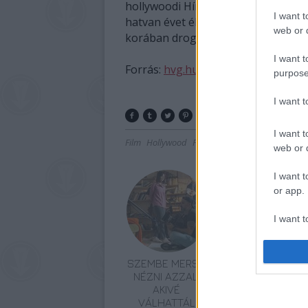
hollywoodi Hírességek Sétányán két 
I want t
hatvan évet élt együtt, tavaly huny
web or d
korában drogtúladagolás következ
I want t
Forrás:
hvg.hu
purpose
I want 
I want t
Film
Hollywood
Franciaország
Gyász
web or d
I want t
or app.
I want t
I want t
SZEMBE MERSZ
TERMÉSZETFELETT
authenti
NÉZNI AZZAL,
ERŐK ÉS
AKIVÉ
ELFELEDETT
VÁLHATTÁL
TITKOK: ITT A