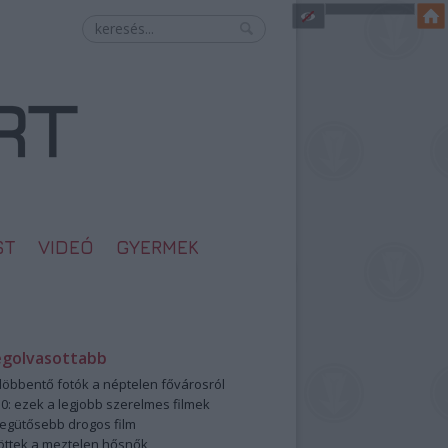
ST
VIDEÓ
GYERMEK
egolvasottabb
öbbentő fotók a néptelen fővárosról
0: ezek a legjobb szerelmes filmek
legütősebb drogos film
öttek a meztelen hősnők