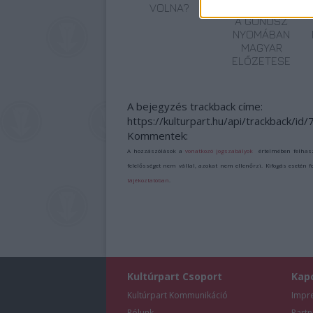
VOLNA?
SHELBY OAKS –
A GONOSZ
NYOMÁBAN
MAGYAR
ELŐZETESE
A bejegyzés trackback címe:
https://kulturpart.hu/api/trackback/id
Kommentek:
A hozzászólások a
vonatkozó jogszabályok
értelmében felhas
felelősséget nem vállal, azokat nem ellenőrzi. Kifogás esetén 
tájékoztatóban
.
Kultúrpart Csoport
Kap
Kultúrpart Kommunikáció
Impr
Rólunk
Partn