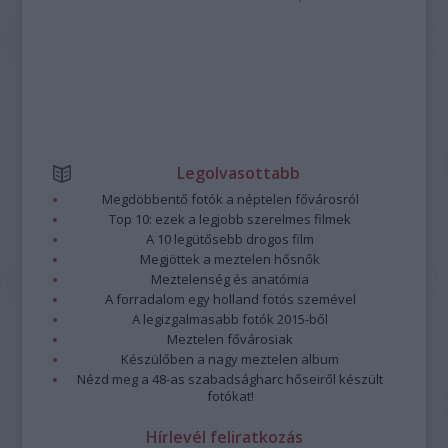
Legolvasottabb
Megdöbbentő fotók a néptelen fővárosról
Top 10: ezek a legjobb szerelmes filmek
A 10 legütősebb drogos film
Megjöttek a meztelen hősnők
Meztelenség és anatómia
A forradalom egy holland fotós szemével
A legizgalmasabb fotók 2015-ből
Meztelen fővárosiak
Készülőben a nagy meztelen album
Nézd meg a 48-as szabadságharc hőseiről készült
fotókat!
Hírlevél feliratkozás