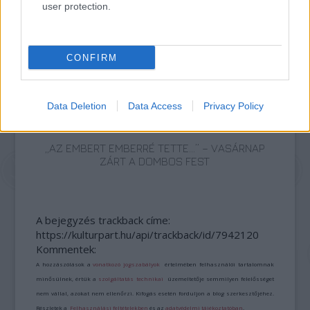
user protection.
AZ EMBERSÉG ÜNNEPE
CONFIRM
Data Deletion
Data Access
Privacy Policy
„AZ EMBERT EMBERRÉ TETTE…” – VASÁRNAP
ZÁRT A DOMBOS FEST
A bejegyzés trackback címe:
https://kulturpart.hu/api/trackback/id/7942120
Kommentek:
A hozzászólások a
vonatkozó jogszabályok
értelmében felhasználói tartalomnak
minősülnek, értük a
szolgáltatás technikai
üzemeltetője semmilyen felelősséget
nem vállal, azokat nem ellenőrzi. Kifogás esetén forduljon a blog szerkesztőjéhez.
Részletek a
Felhasználási feltételekben
és az
adatvédelmi tájékoztatóban
.