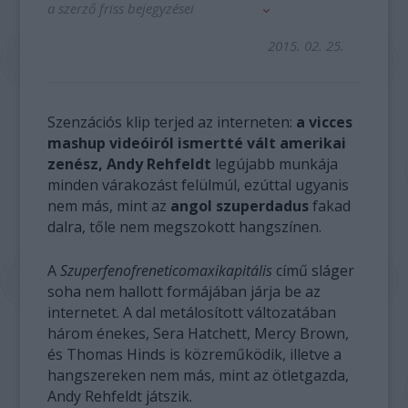
a szerző friss bejegyzései
2015. 02. 25.
Szenzációs klip terjed az interneten:
a vicces
mashup videóiról ismertté vált amerikai
zenész, Andy Rehfeldt
legújabb munkája
minden várakozást felülmúl, ezúttal ugyanis
nem más, mint az
angol szuperdadus
fakad
dalra, tőle nem megszokott hangszínen.
A
Szuperfenofreneticomaxikapitális
című sláger
soha nem hallott formájában járja be az
internetet. A dal metálosított változatában
három énekes, Sera Hatchett, Mercy Brown,
és Thomas Hinds is közreműködik, illetve a
hangszereken nem más, mint az ötletgazda,
Andy Rehfeldt játszik.