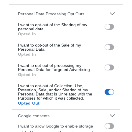
Az eredeti dal:
third parties.
Please note that this website/app uses one or more Google
Personal Data Processing Opt Outs
services and may gather and store information including but
not limited to your visit or usage behaviour. You may click to
I want to opt-out of the Sharing of my
personal data.
grant or deny consent to Google and its third-party tags to
Opted In
use your data for below specified purposes in below Google
consent section.
I want to opt-out of the Sale of my
Personal Data.
Opted In
I want to opt-out of processing my
Personal Data for Targeted Advertising.
Opted In
I want to opt-out of Collection, Use,
Retention, Sale, and/or Sharing of my
Personal Data that Is Unrelated with the
Purposes for which it was collected.
Opted Out
Google consents
I want to allow Google to enable storage