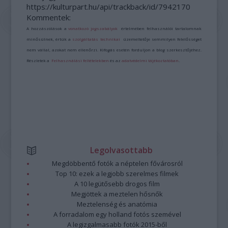
https://kulturpart.hu/api/trackback/id/7942170
Kommentek:
A hozzászólások a
vonatkozó jogszabályok
értelmében felhasználói tartalomnak
minősülnek, értük a
szolgáltatás technikai
üzemeltetője semmilyen felelősséget
nem vállal, azokat nem ellenőrzi. Kifogás esetén forduljon a blog szerkesztőjéhez.
Részletek a
Felhasználási feltételekben
és az
adatvédelmi tájékoztatóban
.
Legolvasottabb
Megdöbbentő fotók a néptelen fővárosról
Top 10: ezek a legjobb szerelmes filmek
A 10 legütősebb drogos film
Megjöttek a meztelen hősnők
Meztelenség és anatómia
A forradalom egy holland fotós szemével
A legizgalmasabb fotók 2015-ből