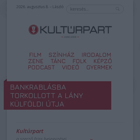
2026. augusztus 8. – László
FILM
SZÍNHÁZ
IRODALOM
ZENE
TÁNC
FOLK
KÉPZŐ
PODCAST
VIDEÓ
GYERMEK
BANKRABLÁSBA
TORKOLLOTT A LÁNY
KÜLFÖLDI ÚTJA
Kultúrpart
a szerző friss bejegyzései