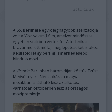
2015. 02. 27.
A
65. Berlinale
egyik legnagyobb szenzációja
volt a
Victoria
című film, amelyet mindössze
egyetlen snittben vettek fel. A technikai
bravúr mellett műfaji meglepetéseket is okoz
a
külföldi lány berlini ismerkedésé
ből
kiinduló mozi.
A
Victoria
Berlinben három díjat, köztük Ezüst
Medvét nyert. Nemsokára a magyar
mozikban is látható lesz az alkotás:
várhatóan októberben lesz az országos
mozipremierje.