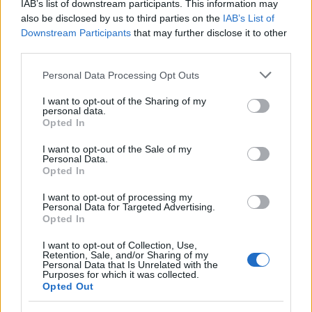
IAB’s list of downstream participants. This information may
also be disclosed by us to third parties on the
IAB’s List of
Downstream Participants
that may further disclose it to other
third parties.
Please note that this website/app uses one or more Google
Personal Data Processing Opt Outs
services and may gather and store information including but
not limited to your visit or usage behaviour. You may click to
I want to opt-out of the Sharing of my
personal data.
grant or deny consent to Google and its third-party tags to
Opted In
use your data for below specified purposes in below Google
Nem véletlen, hogy a Darren Aronofsky
consent section.
I want to opt-out of the Sale of my
vezette játékfilmes zsűri a rendkívüli művészi
Personal Data.
teljesítményért Ezüst Medvével jutalmazta
Opted In
Sturla Brandth Grøvlen-t, a film operatőrét. A
I want to opt-out of processing my
Victoria
összesen három díjat nyert Berlinben,
Personal Data for Targeted Advertising.
és kiérdemelte a Német Artmozik
Opted In
Szövetségének díját, valamint a Berliner
I want to opt-out of Collection, Use,
Morgenpost olvasói zsűrijének elismerését
Retention, Sale, and/or Sharing of my
Personal Data that Is Unrelated with the
is.
Purposes for which it was collected.
Opted Out
A
Victoria
magyar forgalmazója a Vertigo