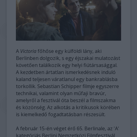
A
Victoria
főhőse egy külföldi lány, aki
Berlinben dolgozik, s egy éjszakai mulatozást
követően találkozik egy helyi fiútársasággal.
A kezdetben ártatlan ismerkedésnek induló
kaland teljesen váratlanul egy bankrablásba
torkollik. Sebastian Schipper filmje egyszerre
technikai, valamint olyan műfaji bravúr,
amelyről a fesztivál óta beszél a filmszakma
és közönség. Az alkotás a kritikusok körében
is kiemelkedő fogadtatásban részesült.
A február 15-én véget érő 65. Berlinale, az 'A'
kategóriás Berlini Nemzetközi Filmfesztivál