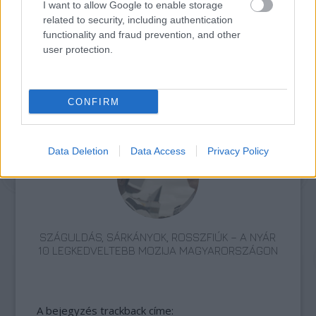
I want to allow Google to enable storage
related to security, including authentication
functionality and fraud prevention, and other
user protection.
TERMÉSZETFELETTI ERŐK ÉS ELFELEDETT
TITKOK: ITT A SHELBY OAKS – A GONOSZ
CONFIRM
NYOMÁBAN MAGYAR ELŐZETESE
Data Deletion
Data Access
Privacy Policy
SZÁGULDÁS, SÁRKÁNYOK, ROSSZFIÚK – A NYÁR
10 LEGKEDVELTEBB MOZIJA MAGYARORSZÁGON
A bejegyzés trackback címe: