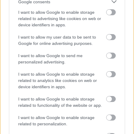
Média, az alkotást így biztosan láthatja a
Google consents
magyar közönség is. A film előreláthatóan
I want to allow Google to enable storage
októberben kerül országos
related to advertising like cookies on web or
moziforgalmazásba.
device identifiers in apps.
I want to allow my user data to be sent to
Google for online advertising purposes.
Film
Berlin
Bűnügy
Berlinale
Európai filmipar
I want to allow Google to send me
Filmpremier
personalized advertising.
I want to allow Google to enable storage
related to analytics like cookies on web or
device identifiers in apps.
I want to allow Google to enable storage
related to functionality of the website or app.
SZEMBE MERSZ NÉZNI AZZAL, AKIVÉ
I want to allow Google to enable storage
VÁLHATTÁL VOLNA?
related to personalization.