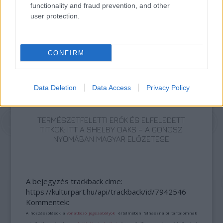
functionality and fraud prevention, and other
user protection.
SZEMBE MERSZ NÉZNI AZZAL, AKIVÉ
VÁLHATTÁL VOLNA?
CONFIRM
Data Deletion
Data Access
Privacy Policy
TERMÉSZETFELETTI ERŐK ÉS ELFELEDETT
TITKOK: ITT A SHELBY OAKS – A GONOSZ
NYOMÁBAN MAGYAR ELŐZETESE
A bejegyzés trackback címe:
https://kulturpart.hu/api/trackback/id/7942546
Kommentek:
A hozzászólások a
vonatkozó jogszabályok
értelmében felhasználói tartalomnak