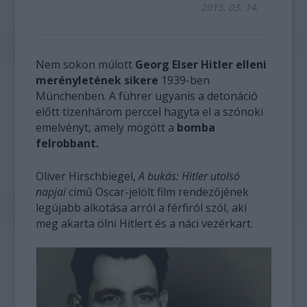
2015. 03. 14.
Nem sokon múlott
Georg Elser Hitler elleni
merényletének sikere
1939-ben
Münchenben. A führer ugyanis a detonáció
előtt tizenhárom perccel hagyta el a szónoki
emelvényt, amely mögött a
bomba
felrobbant.
Oliver Hirschbiegel,
A bukás: Hitler utolsó
napjai
című Oscar-jelölt film rendezőjének
legújabb alkotása arról a férfiról szól, aki
meg akarta ölni Hitlert és a náci vezérkart.