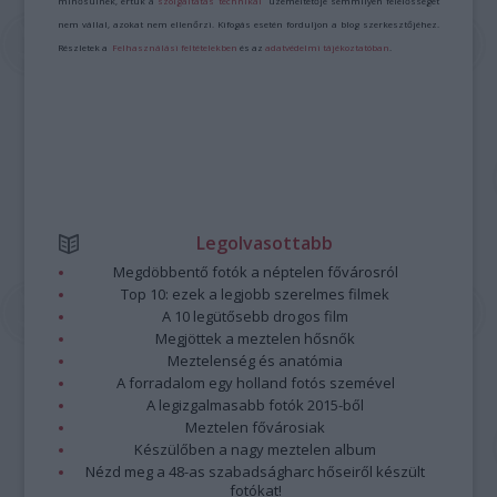
minősülnek, értük a
szolgáltatás technikai
üzemeltetője semmilyen felelősséget
nem vállal, azokat nem ellenőrzi. Kifogás esetén forduljon a blog szerkesztőjéhez.
Részletek a
Felhasználási feltételekben
és az
adatvédelmi tájékoztatóban
.
Legolvasottabb
Megdöbbentő fotók a néptelen fővárosról
Top 10: ezek a legjobb szerelmes filmek
A 10 legütősebb drogos film
Megjöttek a meztelen hősnők
Meztelenség és anatómia
A forradalom egy holland fotós szemével
A legizgalmasabb fotók 2015-ből
Meztelen fővárosiak
Készülőben a nagy meztelen album
Nézd meg a 48-as szabadságharc hőseiről készült
fotókat!