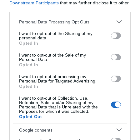
Hirschbiegel filmjének világpremierjét a
Downstream Participants
that may further disclose it to other
third parties.
Berlinalén tartották.
Please note that this website/app uses one or more Google
Personal Data Processing Opt Outs
services and may gather and store information including but
not limited to your visit or usage behaviour. You may click to
I want to opt-out of the Sharing of my
personal data.
grant or deny consent to Google and its third-party tags to
Opted In
use your data for below specified purposes in below Google
consent section.
I want to opt-out of the Sale of my
Personal Data.
Opted In
I want to opt-out of processing my
Personal Data for Targeted Advertising.
Opted In
I want to opt-out of Collection, Use,
Retention, Sale, and/or Sharing of my
Personal Data that Is Unrelated with the
Purposes for which it was collected.
Opted Out
Google consents