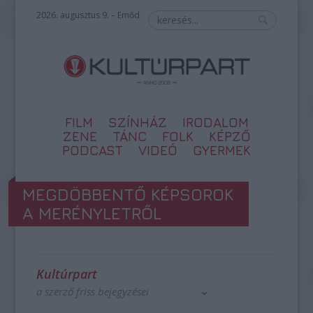
2026. augusztus 9. – Emőd
FILM
SZÍNHÁZ
IRODALOM
ZENE
TÁNC
FOLK
KÉPZŐ
PODCAST
VIDEÓ
GYERMEK
MEGDÖBBENTŐ KÉPSOROK
A MERÉNYLETRŐL
Kultúrpart
a szerző friss bejegyzései