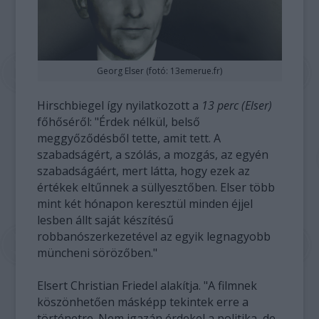
Georg Elser (fotó: 13emerue.fr)
Hirschbiegel így nyilatkozott a
13 perc (Elser)
főhőséről: "Érdek nélkül, belső
meggyőződésből tette, amit tett. A
szabadságért, a szólás, a mozgás, az egyén
szabadságáért, mert látta, hogy ezek az
értékek eltűnnek a süllyesztőben. Elser több
mint két hónapon keresztül minden éjjel
lesben állt saját készítésű
robbanószerkezetével az egyik legnagyobb
müncheni sörözőben."
Elsert Christian Friedel alakítja. "A filmnek
köszönhetően másképp tekintek erre a
történetre. Nem igazán érdekel a politika, de