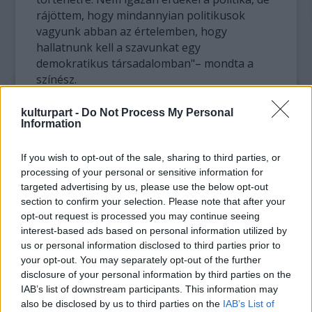
rájöttem, hogy mindannyian politikusok
vagyunk abban az értelemben, hogy
hallatnunk kell a szavunkat egy
demokratikus társadalomban"– mondta a
színész.
Elser szerelmét Katharina Schuttler játssza.
kulturpart -
Do Not Process My Personal
Information
"Ez a történet egy nagyon zárt világban
játszódik, egy kis városban, ami olyan, mint
egy falu. Szinte belülről követjük a történetet,
If you wish to opt-out of the sale, sharing to third parties, or
processing of your personal or sensitive information for
és értjük, miként változnak az emberek, hogy
targeted advertising by us, please use the below opt-out
mit miért tesznek, és hogy a magánéleti
section to confirm your selection. Please note that after your
konfliktusokat hogyan szövi át a politika"-
opt-out request is processed you may continue seeing
magyarázta a színésznő.
interest-based ads based on personal information utilized by
us or personal information disclosed to third parties prior to
Elsert a meghiúsult merénylet után azonnal
your opt-out. You may separately opt-out of the further
letartóztatta a Gestapo. Öt éven át tartották
disclosure of your personal information by third parties on the
fogva Dachauban. 1945 áprilisában, négy
IAB’s list of downstream participants. This information may
héttel a háború vége előtt végezték ki. Oliver
also be disclosed by us to third parties on the
IAB’s List of