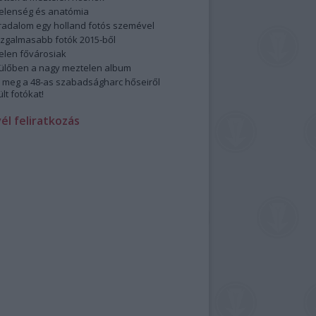
elenség és anatómia
rradalom egy holland fotós szemével
izgalmasabb fotók 2015-ből
elen fővárosiak
ülőben a nagy meztelen album
 meg a 48-as szabadságharc hőseiről
lt fotókat!
vél feliratkozás