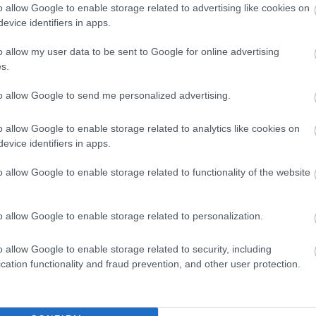
i az ára.
o allow Google to enable storage related to advertising like cookies on
is mavzoléjban,
evice identifiers in apps.
vitrinben ott van.
z, mert nincs rajt' mente,
o allow my user data to be sent to Google for online advertising
elrettente.
s.
re a század,
to allow Google to send me personalized advertising.
 rá-rávágad.
szka, gyors nyargalásza,
o allow Google to enable storage related to analytics like cookies on
s jegyes kvásza.
evice identifiers in apps.
arazsa lángol,
, akire gondol?
o allow Google to enable storage related to functionality of the website
a kocsma és művház,
amar felszikráz.
és akkor jajjaj,
o allow Google to enable storage related to personalization.
ogó hajjal,
odkás flakonja,
o allow Google to enable storage related to security, including
ncs nyugalomja.
cation functionality and fraud prevention, and other user protection.
ús abaposztó,
 tépje a prosztó,
ardra, pirogra,