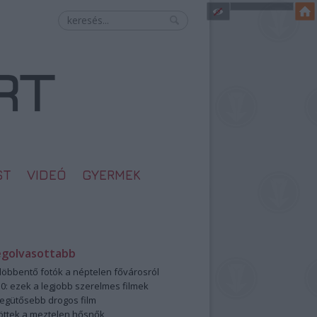
ST
VIDEÓ
GYERMEK
egolvasottabb
öbbentő fotók a néptelen fővárosról
0: ezek a legjobb szerelmes filmek
legütősebb drogos film
öttek a meztelen hősnők