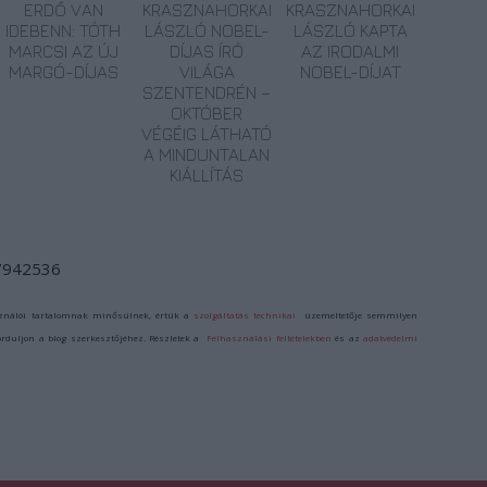
ERDŐ VAN
KRASZNAHORKAI
KRASZNAHORKAI
IDEBENN: TÓTH
LÁSZLÓ NOBEL-
LÁSZLÓ KAPTA
MARCSI AZ ÚJ
DÍJAS ÍRÓ
AZ IRODALMI
MARGÓ-DÍJAS
VILÁGA
NOBEL-DÍJAT
SZENTENDRÉN –
OKTÓBER
VÉGÉIG LÁTHATÓ
A MINDUNTALAN
KIÁLLÍTÁS
/7942536
ználói tartalomnak minősülnek, értük a
szolgáltatás technikai
üzemeltetője semmilyen
forduljon a blog szerkesztőjéhez. Részletek a
Felhasználási feltételekben
és az
adatvédelmi