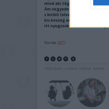
mind aki téged jobtvaju máma, a
Ám negyednapra csíhatjka ingó k
s bicikli tolva Lenin ulícán mén 
kis keszeg ember, konkrétan assz
itt nyugszok tíztől tizenöt háig 
Forrás:
MTI
Petőfi Sándor
Irodalom
Költészet
Rejtélyek