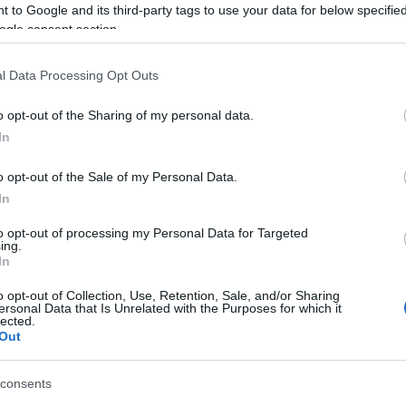
 to Google and its third-party tags to use your data for below specifi
ogle consent section.
16. július 17. (Barguzinban ezen a napon került elő
l Data Processing Opt Outs
lően átérezzük érdemes felidézni a másik
o opt-out of the Sharing of my personal data.
os
Petőfi Barguzinban
című versét:
In
e, régen tép farkas.
o opt-out of the Sale of my Personal Data.
régi Barkas,
In
 földbe dőfi,
to opt-out of processing my Personal Data for Targeted
 ébredj, Petőfi!
ing.
feszt bólogatnak,
In
aná , itt laknak,
o opt-out of Collection, Use, Retention, Sale, and/or Sharing
ravda, hogy is ne!
ersonal Data that Is Unrelated with the Purposes for which it
lected.
enki isme'.
Out
, benn van a villany,
elillan,
consents
őt rabmadára,