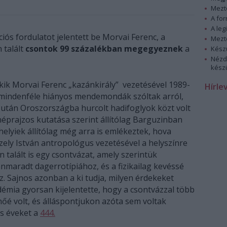
Mezt
A fo
A leg
iós fordulatot jelentett be Morvai Ferenc, a
Mezt
 talált
csontok 99 százalékban megegyeznek
a
Kész
Nézd
készü
akik Morvai Ferenc „kazánkirály” vezetésével 1989-
Hírle
t mindenféle hiányos mendemondák szóltak arról,
után Oroszországba hurcolt hadifoglyok közt volt
néprajzos kutatása szerint állítólag Barguzinban
helyiek állítólag még arra is emlékeztek, hova
zely István antropológus vezetésével a helyszínre
talált is egy csontvázat, amely szerintük
nnmaradt dagerrotípiához, és a fizikailag kevéssé
z. Sajnos azonban a ki tudja, milyen érdekeket
ia gyorsan kijelentette, hogy a csontvázzal több
nőé volt, és álláspontjukon azóta sem voltak
es éveket a
444.