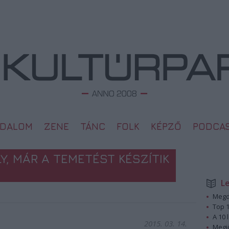
ODALOM
ZENE
TÁNC
FOLK
KÉPZŐ
PODCA
, MÁR A TEMETÉST KÉSZÍTIK
L
Megd
Top 1
A 10 
2015. 03. 14.
Megj