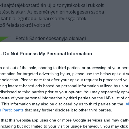
ki sajtótájékoztatóján új bizonyítékokkal rukkolt
metést is akar. Az eseményen érintőlegesen szóba
nkább a legutóbbi kínai csontvizsgálatok
ő feladatokról volt szó.
Petőfi Sándor édesanyja oldalági
leszármazottai és a barguzini csontminta
genetikai összehasonlítását a kínai
 -
Do Not Process My Personal Information
Igazságügy Minisztérium által megbízott
kutatóközpontnál végeztette el Morvai.
to opt-out of the sale, sharing to third parties, or processing of your per
Amint azt Li Chengtao, az eseményre
formation for targeted advertising by us, please use the below opt-out s
idelátogató igazgató elmondta: a vizsgálat a
r selection. Please note that after your opt-out request is processed y
mitokondriális magas szintű változásban
eing interest-based ads based on personal information utilized by us or
99,2-99,9 százalékos azonosságot
disclosed to third parties prior to your opt-out. You may separately opt-
mutatnak a vérminták a barguzini
losure of your personal information by third parties on the IAB’s list of
csontmintával.
. This information may also be disclosed by us to third parties on the
IA
Participants
that may further disclose it to other third parties.
vüli ülésen döntöttek arról, hogy alapítványt
kegyeleti bizottságot szerveznek a költő földi
 that this website/app uses one or more Google services and may gath
ben, valamint a forradalmár költő emlékének
including but not limited to your visit or usage behaviour. You may click 