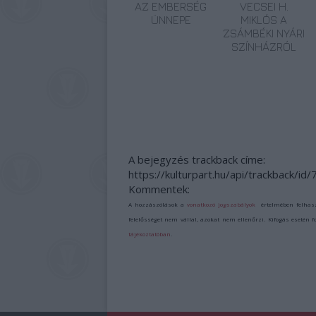
AZ EMBERSÉG
VECSEI H.
ÜNNEPE
MIKLÓS A
ZSÁMBÉKI NYÁRI
SZÍNHÁZRÓL
A bejegyzés trackback címe:
https://kulturpart.hu/api/trackback/id
Kommentek:
A hozzászólások a
vonatkozó jogszabályok
értelmében felhas
felelősséget nem vállal, azokat nem ellenőrzi. Kifogás esetén 
tájékoztatóban
.