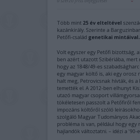
a szerző friss bejegyzései
Több mint
25 év elteltével
szenzác
kazánkirály. Szerinte a Barguzinban
Petőfi-család
genetikai mintáival.
Volt egyszer egy Petőfi bizottság, 
ben azért utazott Szibériába, mer
hogy az 1848/49-es szabadságharc 
egy magyar költő is, aki egy orosz 
halt meg, Petrovicsnak hívták, és a 
temették el. A 2012-ben elhunyt Kis
utazó magyar csoport villámgyorsan 
tökéletesen passzolt a Petőfiről fe
impozáns költőről szóló leírásokho
szolgáló Magyar Tudományos Akadém
probléma is van, például hogy egy 
hajlandók változtatni. – idézi a '90-