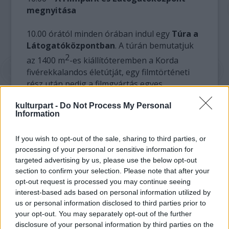
megnyitása
10.00 órától minden órában indul egy
Túra a
Látogatóközpontban
. A túrán bemutatjuk
2
az 1400 m
-es kiállítóteremben a Korda
fivérekkalandos életútját, egy filmtörténeti
rész után pedig a filmgyártás egyes
folyamatait.
kulturpart -
Do Not Process My Personal
Information
10.30, 11.45, 12.45, 13.45, 14.45, 15.45, 16.45 és
17.30:
Szerencsekerék játék
Rákóczi Ferivel,
If you wish to opt-out of the sale, sharing to third parties, or
a Class FM műsorvezetőjével
processing of your personal or sensitive information for
targeted advertising by us, please use the below opt-out
12.00, 13.00, 15.00, 16.00, 17.00:
Smink- és
section to confirm your selection. Please note that after your
maszkmesteri bemutató
(alkalmanként 5
opt-out request is processed you may continue seeing
szerencsés nyertes az élő bemutató részese
interest-based ads based on personal information utilized by
lehet)
us or personal information disclosed to third parties prior to
your opt-out. You may separately opt-out of the further
13.00 – 14.00
Lovagi torna
disclosure of your personal information by third parties on the