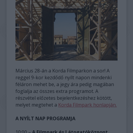
Március 28-án a Korda Filmparkon a sor! A
reggel 9-kor kezdődő nyílt napon mindenki
féláron mehet be, a jegy ára pedig magában
foglalja az összes extra programot. A
részvétel előzetes bejelentkezéshez kötött,
melyet megtehet a
Korda Filmpark honlapján.
A NYÍLT NAP PROGRAMJA
10:00 –
A Filmpark és Látogatóközpont