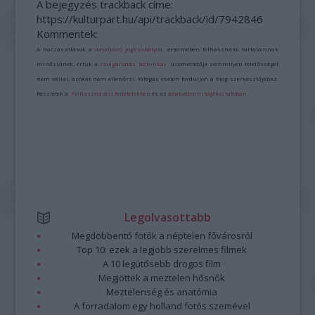
A bejegyzés trackback címe:
https://kulturpart.hu/api/trackback/id/7942846
Kommentek:
A hozzászólások a
vonatkozó jogszabályok
értelmében felhasználói tartalomnak
minősülnek, értük a
szolgáltatás technikai
üzemeltetője semmilyen felelősséget
nem vállal, azokat nem ellenőrzi. Kifogás esetén forduljon a blog szerkesztőjéhez.
Részletek a
Felhasználási feltételekben
és az
adatvédelmi tájékoztatóban
.
Legolvasottabb
Megdöbbentő fotók a néptelen fővárosról
Top 10: ezek a legjobb szerelmes filmek
A 10 legütősebb drogos film
Megjöttek a meztelen hősnők
Meztelenség és anatómia
A forradalom egy holland fotós szemével