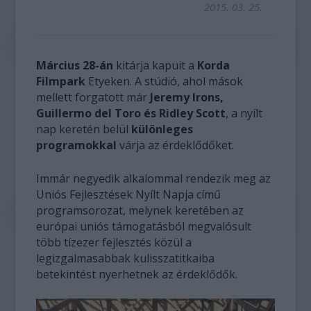
2015. 03. 25.
Március 28-án
kitárja kapuit a
Korda
Filmpark
Etyeken. A stúdió, ahol mások
mellett forgatott már
Jeremy Irons,
Guillermo del Toro és Ridley Scott
, a nyílt
nap keretén belül
különleges
programokkal
várja az érdeklődőket.
Immár negyedik alkalommal rendezik meg az
Uniós Fejlesztések Nyílt Napja című
programsorozat, melynek keretében az
európai uniós támogatásból megvalósult
több tízezer fejlesztés közül a
legizgalmasabbak kulisszatitkaiba
betekintést nyerhetnek az érdeklődők.