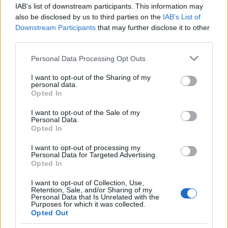
IAB’s list of downstream participants. This information may
also be disclosed by us to third parties on the
IAB’s List of
14.00 – 15.00
Gryllus Vilmos koncert
Downstream Participants
that may further disclose it to other
third parties.
18.00 -
A Filmpark és Látogatóközpont
bezárása
Please note that this website/app uses one or more Google
Personal Data Processing Opt Outs
services and may gather and store information including but
Egész napos további ingyenes programok:
not limited to your visit or usage behaviour. You may click to
I want to opt-out of the Sharing of my
personal data.
grant or deny consent to Google and its third-party tags to
középkori játékok a Borgias helyszínén és
Opted In
use your data for below specified purposes in below Google
Greenbox fotózás.
consent section.
I want to opt-out of the Sale of my
Personal Data.
Nem sokkal a Filmpark megnyitása után a
Opted In
Kultúrpart is ellátogatott Etyekre. Hogy mit
láttunk? Száguldozó meteorokat, középkori
I want to opt-out of processing my
Personal Data for Targeted Advertising.
kulisszákat, menekülő tömegeket, meg azt,
Opted In
ami csak a green boxba belefért.
I want to opt-out of Collection, Use,
Retention, Sale, and/or Sharing of my
Personal Data that Is Unrelated with the
Purposes for which it was collected.
Opted Out