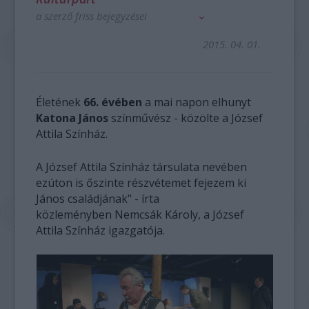
a szerző friss bejegyzései
2015. 04. 01.
Életének
66. évében
a mai napon elhunyt
Katona János
színművész - közölte a József
Attila Színház.
A József Attila Színház társulata nevében
ezúton is őszinte részvétemet fejezem ki
János családjának" - írta
közleményben Nemcsák Károly, a József
Attila Színház igazgatója.