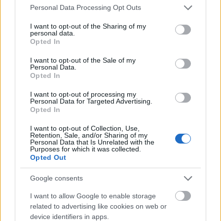
Please note that this website/app uses one or more Google
Personal Data Processing Opt Outs
services and may gather and store information including but
not limited to your visit or usage behaviour. You may click to
I want to opt-out of the Sharing of my
personal data.
grant or deny consent to Google and its third-party tags to
Opted In
Színház
Gyász
József Attila Színház
Színészek
use your data for below specified purposes in below Google
consent section.
I want to opt-out of the Sale of my
Personal Data.
Opted In
I want to opt-out of processing my
Personal Data for Targeted Advertising.
Opted In
I want to opt-out of Collection, Use,
VISSZATÉRT A BETEKINTŐ A THÁLIA SZÍNHÁZBA
Retention, Sale, and/or Sharing of my
Personal Data that Is Unrelated with the
Purposes for which it was collected.
Opted Out
Google consents
I want to allow Google to enable storage
related to advertising like cookies on web or
device identifiers in apps.
ÁTADTÁK A SZÍNIKRITIKUSOK DÍJÁT