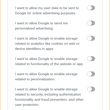
I want to allow my user data to be sent to
Google for online advertising purposes.
I want to allow Google to send me
personalized advertising.
I want to allow Google to enable storage
AZ EMBERSÉG ÜNNEPE
related to analytics like cookies on web or
device identifiers in apps.
I want to allow Google to enable storage
A bejegyzés trackback címe:
related to functionality of the website or app.
https://kulturpart.hu/api/trackback/id/7943052
Kommentek:
I want to allow Google to enable storage
A hozzászólások a
vonatkozó jogszabályok
értelmében felhasználói tartalomnak
related to personalization.
minősülnek, értük a
szolgáltatás technikai
üzemeltetője semmilyen felelősséget
I want to allow Google to enable storage
nem vállal, azokat nem ellenőrzi. Kifogás esetén forduljon a blog szerkesztőjéhez.
related to security, including authentication
Részletek a
Felhasználási feltételekben
és az
adatvédelmi tájékoztatóban
.
functionality and fraud prevention, and other
user protection.