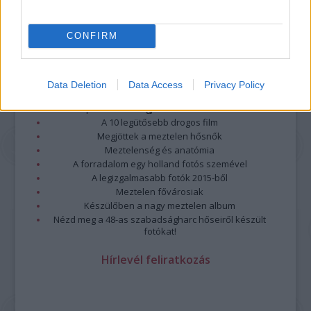
CONFIRM
Legolvasottabb
Data Deletion
Data Access
Privacy Policy
Megdöbbentő fotók a néptelen fővárosról
Top 10: ezek a legjobb szerelmes filmek
A 10 legütősebb drogos film
Megjöttek a meztelen hősnők
Meztelenség és anatómia
A forradalom egy holland fotós szemével
A legizgalmasabb fotók 2015-ből
Meztelen fővárosiak
Készülőben a nagy meztelen album
Nézd meg a 48-as szabadságharc hőseiről készült
fotókat!
Hírlevél feliratkozás