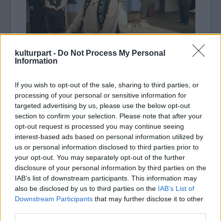
kulturpart -
Do Not Process My Personal
Information
Borisz Boriszovics Szimeonov-Piscsik szerepében a
Cseresznyéskertben (Fotó: hirado.hu/MTI/Nándorfi Máté)
If you wish to opt-out of the sale, sharing to third parties, or
processing of your personal or sensitive information for
Katona János színművész 1949 október 20-án
targeted advertising by us, please use the below opt-out
született Budapesten. A Színházi- és
section to confirm your selection. Please note that after your
Filmművészeti Főiskolát 1978-ban végezte el.
opt-out request is processed you may continue seeing
interest-based ads based on personal information utilized by
1978-ban a Pécsi Nemzeti Színház, 1979-ben
us or personal information disclosed to third parties prior to
a Szolnoki Szigligeti Színház tagja lett,
your opt-out. You may separately opt-out of the further
majd 1981-ben a Várszínház, 1983-ban a
disclosure of your personal information by third parties on the
Nemzeti Színház művésze. 1992-től volt a
IAB’s list of downstream participants. This information may
József Attila Színház tagja.
also be disclosed by us to third parties on the
IAB’s List of
Downstream Participants
that may further disclose it to other
third parties.
Forrás:
MTI