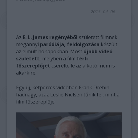
2015. 04. 06.
Az
E. L. James regényéből
született filmnek
megannyi
paródiája, feldolgozása
készült
az elmúlt hónapokban. Most
újabb videó
született,
melyben a film
férfi
főszereplőjét
cserélte le az alkotó, nem is
akárkire.
Egy új, kétperces videóban Frank Drebin
hadnagy, azaz Leslie Nielsen tűnik fel, mint a
film főszereplője.