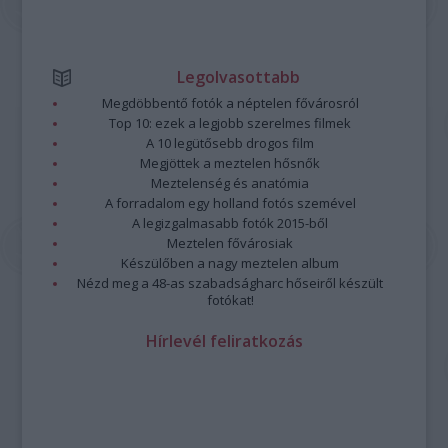
Legolvasottabb
Megdöbbentő fotók a néptelen fővárosról
Top 10: ezek a legjobb szerelmes filmek
A 10 legütősebb drogos film
Megjöttek a meztelen hősnők
Meztelenség és anatómia
A forradalom egy holland fotós szemével
A legizgalmasabb fotók 2015-ből
Meztelen fővárosiak
Készülőben a nagy meztelen album
Nézd meg a 48-as szabadságharc hőseiről készült
fotókat!
Hírlevél feliratkozás