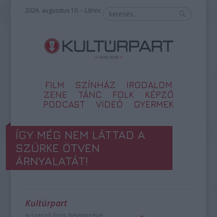
2026. augusztus 10. – Lőrinc
FILM
SZÍNHÁZ
IRODALOM
ZENE
TÁNC
FOLK
KÉPZŐ
PODCAST
VIDEÓ
GYERMEK
ÍGY MÉG NEM LÁTTAD A
SZÜRKE ÖTVEN
ÁRNYALATÁT!
Kultúrpart
a szerző friss bejegyzései