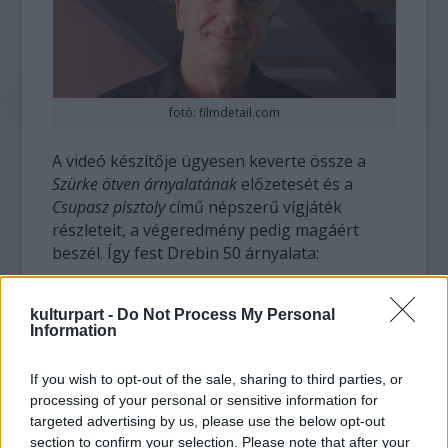
fotó: filmdetail.com
A videó készítője ügyesen keverte össze a
Szürke ötven árnyalatának
előzetesét és a
Csupasz pisztoly
című népszerű vígjáték
részleteit, a végeredmény pedig magáért
beszél. Így fest Drebin 50 árnyalata:
kulturpart -
Do Not Process My Personal
Information
If you wish to opt-out of the sale, sharing to third parties, or
processing of your personal or sensitive information for
targeted advertising by us, please use the below opt-out
section to confirm your selection. Please note that after your