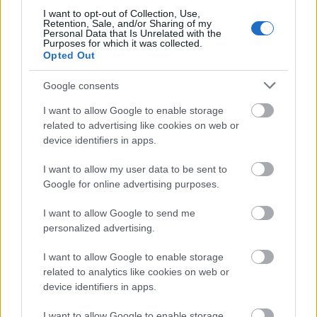
I want to opt-out of Collection, Use,
Retention, Sale, and/or Sharing of my
Personal Data that Is Unrelated with the
Purposes for which it was collected.
Opted Out
Google consents
I want to allow Google to enable storage
SZEMBE MERSZ NÉZNI AZZAL, AKIVÉ
related to advertising like cookies on web or
VÁLHATTÁL VOLNA?
device identifiers in apps.
I want to allow my user data to be sent to
Google for online advertising purposes.
I want to allow Google to send me
personalized advertising.
TERMÉSZETFELETTI ERŐK ÉS ELFELEDETT
I want to allow Google to enable storage
TITKOK: ITT A SHELBY OAKS – A GONOSZ
related to analytics like cookies on web or
NYOMÁBAN MAGYAR ELŐZETESE
device identifiers in apps.
I want to allow Google to enable storage