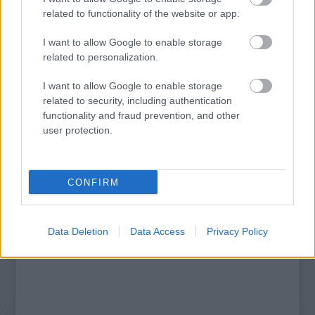
related to functionality of the website or app.
I want to allow Google to enable storage
related to personalization.
SZÁGULDÁS, SÁRKÁNYOK, ROSSZFIÚK – A NYÁR
I want to allow Google to enable storage
10 LEGKEDVELTEBB MOZIJA MAGYARORSZÁGON
related to security, including authentication
functionality and fraud prevention, and other
user protection.
A bejegyzés trackback címe:
https://kulturpart.hu/api/trackback/id/7943162
CONFIRM
Kommentek:
A hozzászólások a
vonatkozó jogszabályok
értelmében felhasználói tartalomnak
minősülnek, értük a
szolgáltatás technikai
üzemeltetője semmilyen felelősséget
Data Deletion
Data Access
Privacy Policy
nem vállal, azokat nem ellenőrzi. Kifogás esetén forduljon a blog szerkesztőjéhez.
Részletek a
Felhasználási feltételekben
és az
adatvédelmi tájékoztatóban
.