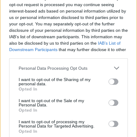
opt-out request is processed you may continue seeing
interest-based ads based on personal information utilized by
us or personal information disclosed to third parties prior to
your opt-out. You may separately opt-out of the further
disclosure of your personal information by third parties on the
IAB’s list of downstream participants. This information may
also be disclosed by us to third parties on the
IAB’s List of
Downstream Participants
that may further disclose it to other
third parties.
Please note that this website/app uses one or more Google
Personal Data Processing Opt Outs
services and may gather and store information including but
IDE kattintva
megnézheted, milyen lenne a
not limited to your visit or usage behaviour. You may click to
I want to opt-out of the Sharing of my
film, ha LEGO emberek játszanák!
personal data.
grant or deny consent to Google and its third-party tags to
Opted In
use your data for below specified purposes in below Google
Forrás:
librarius.hu
consent section.
I want to opt-out of the Sale of my
Personal Data.
Opted In
I want to opt-out of processing my
Personal Data for Targeted Advertising.
Videó
Film
Humor
Mozi
Adaptáció
Opted In