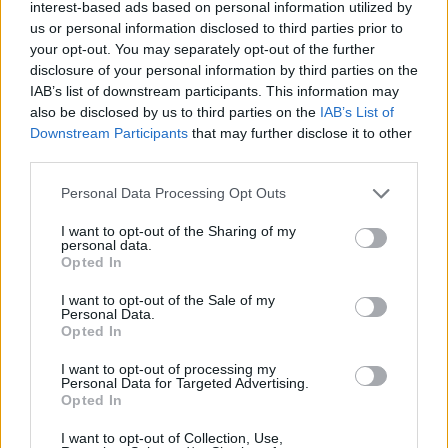
interest-based ads based on personal information utilized by
történelmi mélységekben és párhuzamokban
us or personal information disclosed to third parties prior to
érzékeltető veretesség, erkölcsi látásmód és
your opt-out. You may separately opt-out of the further
a sokszínű (abszurd, groteszk) modernség
disclosure of your personal information by third parties on the
egyaránt jellemző... Határozott történeti
IAB’s list of downstream participants. This information may
tudatosság, etikai ítélőképesség, példázatos
also be disclosed by us to third parties on the
IAB’s List of
sorsvállalás és magatartásvizsgálat adja
Downstream Participants
that may further disclose it to other
műveinek szilárd erkölcsi karakterét,
third parties.
gondolati és hangulati erőteljességét” -
Please note that this website/app uses one or more Google
méltatta Lászlóffy Csaba munkásságát
Personal Data Processing Opt Outs
services and may gather and store information including but
Bertha Zoltán irodalomtörténész.
not limited to your visit or usage behaviour. You may click to
I want to opt-out of the Sharing of my
personal data.
grant or deny consent to Google and its third-party tags to
Opted In
Forrás:
MTI
use your data for below specified purposes in below Google
consent section.
I want to opt-out of the Sale of my
Personal Data.
Opted In
I want to opt-out of processing my
Erdély
Gyász
Betegség
Költészet
Magyar Művészeti
Personal Data for Targeted Advertising.
Akadémia
Opted In
I want to opt-out of Collection, Use,