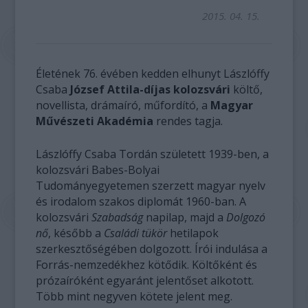
2015. 04. 15.
Életének 76. évében kedden elhunyt Lászlóffy
Csaba
József Attila-díjas kolozsvári
költő,
novellista, drámaíró, műfordító, a
Magyar
Művészeti Akadémia
rendes tagja.
Lászlóffy Csaba Tordán született 1939-ben, a
kolozsvári Babes-Bolyai
Tudományegyetemen szerzett magyar nyelv
és irodalom szakos diplomát 1960-ban. A
kolozsvári
Szabadság
napilap, majd a
Dolgozó
nő
, később a
Családi tükör
hetilapok
szerkesztőségében dolgozott. Írói indulása a
Forrás-nemzedékhez kötődik. Költőként és
prózaíróként egyaránt jelentőset alkotott.
Több mint negyven kötete jelent meg.