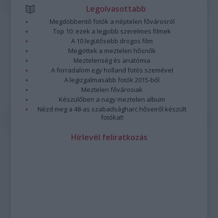
Legolvasottabb
Megdöbbentő fotók a néptelen fővárosról
Top 10: ezek a legjobb szerelmes filmek
A 10 legütősebb drogos film
Megjöttek a meztelen hősnők
Meztelenség és anatómia
A forradalom egy holland fotós szemével
A legizgalmasabb fotók 2015-ből
Meztelen fővárosiak
Készülőben a nagy meztelen album
Nézd meg a 48-as szabadságharc hőseiről készült
fotókat!
Hírlevél feliratkozás