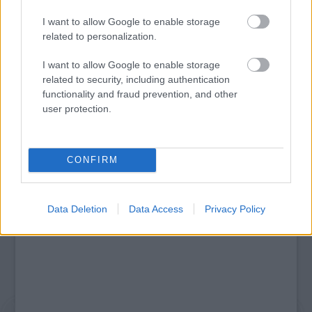
I want to allow Google to enable storage
related to personalization.
ÉDESKESERŰ TURNÉ: ERDÉLYI KÖRÚTRA INDUL A
MAGYAR ÁLLAMI NÉPI EGYÜTTES
I want to allow Google to enable storage
related to security, including authentication
functionality and fraud prevention, and other
user protection.
A bejegyzés trackback címe:
https://kulturpart.hu/api/trackback/id/7943392
Kommentek:
A hozzászólások a
vonatkozó jogszabályok
értelmében felhasználói tartalomnak
CONFIRM
minősülnek, értük a
szolgáltatás technikai
üzemeltetője semmilyen felelősséget
nem vállal, azokat nem ellenőrzi. Kifogás esetén forduljon a blog szerkesztőjéhez.
Részletek a
Felhasználási feltételekben
és az
adatvédelmi tájékoztatóban
.
Data Deletion
Data Access
Privacy Policy