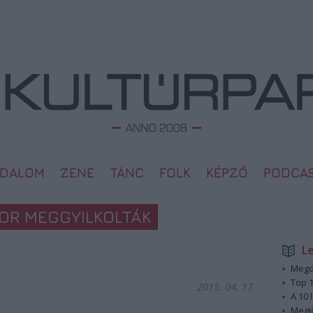
ODALOM
ZENE
TÁNC
FOLK
KÉPZŐ
PODCA
KOR MEGGYILKOLTÁK
L
Megd
Top 1
2015. 04. 17.
A 10 
Megj