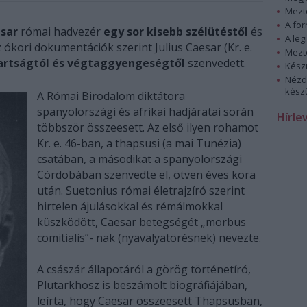
Mezt
A fo
esar
római hadvezér
egy sor kisebb szélütéstől
és
A leg
 ókori dokumentációk szerint Julius Caesar (Kr. e.
Mezt
vartságtól és végtaggyengeségtől
szenvedett.
Kész
Nézd
készü
A Római Birodalom diktátora
spanyolországi és afrikai hadjáratai során
Hírle
többször összeesett. Az első ilyen rohamot
Kr. e. 46-ban, a thapsusi (a mai Tunézia)
csatában, a másodikat a spanyolországi
Córdobában szenvedte el, ötven éves kora
után. Suetonius római életrajzíró szerint
hirtelen ájulásokkal és rémálmokkal
küszködött, Caesar betegségét „morbus
comitialis”- nak (nyavalyatörésnek) nevezte.
A császár állapotáról a görög történetíró,
Plutarkhosz is beszámolt biográfiájában,
leírta, hogy Caesar összeesett Thapsusban,