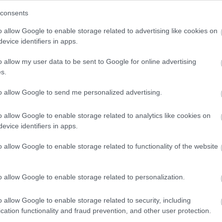
consents
o allow Google to enable storage related to advertising like cookies on
evice identifiers in apps.
o allow my user data to be sent to Google for online advertising
s.
to allow Google to send me personalized advertising.
tó: gosouthonline.co.za
o allow Google to enable storage related to analytics like cookies on
evice identifiers in apps.
sre való genetikai hajlam lehetősége Caesarnál.
o allow Google to enable storage related to functionality of the website
l, hogy mind Caesar apja, mind egy másik elődje
el. Galassi úgy véli, ezeket az eseteket meg lehet
állal, de sokkal logikusabb és kevésbé komplikált
o allow Google to enable storage related to personalization.
pcsolatos) kórral vagy halálos infarktussal
o allow Google to enable storage related to security, including
cation functionality and fraud prevention, and other user protection.
olatban, hogy Caesar fiatalkorában