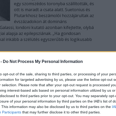
egy szomszédos toronyba szállították, és
ott is maradt a csata alatt. Suetonius és
Plutarkhosz beszámolói hozzájárultak az
évszázadokon át domináns
Galassi, londoni kutató azonban kifejtette, olybá
lógiai alapja az epilepsziának. „Ha gondosan
kkal inkább a szélütés egyszerűbb és logikusabb
.
an közzétett tanulmányban kollégájával, Hutan
 -
Do Not Process My Personal Information
gtöbb korábbi vizsgálat Caesar epilepsziájának
ag egyik sem kérdőjelezte meg a feltevést, hogy
to opt-out of the sale, sharing to third parties, or processing of your per
rbus comitialis’ szavakat használja, ami nagyon
formation for targeted advertising by us, please use the below opt-out s
ül epilepsziát takar” - teszi hozzá. A kutatók szerint
r selection. Please note that after your opt-out request is processed y
 - fejfájások, összeesések, zavartság és szédülések
eing interest-based ads based on personal information utilized by us or
tés tüneteivel. „Hovatovább, Caesar egyéb
disclosed to third parties prior to your opt-out. You may separately opt-
ól és személyiségváltozásoktól (ez Cicero egyik
losure of your personal information by third parties on the IAB’s list of
nális labilitásban nyilvánult meg) is szenvedett,
. This information may also be disclosed by us to third parties on the
IA
 az agyi érrendszert érintő betegséggel” - írják
Participants
that may further disclose it to other third parties.