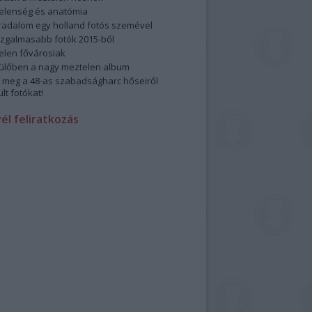
elenség és anatómia
rradalom egy holland fotós szemével
izgalmasabb fotók 2015-ből
elen fővárosiak
ülőben a nagy meztelen album
 meg a 48-as szabadságharc hőseiről
lt fotókat!
vél feliratkozás