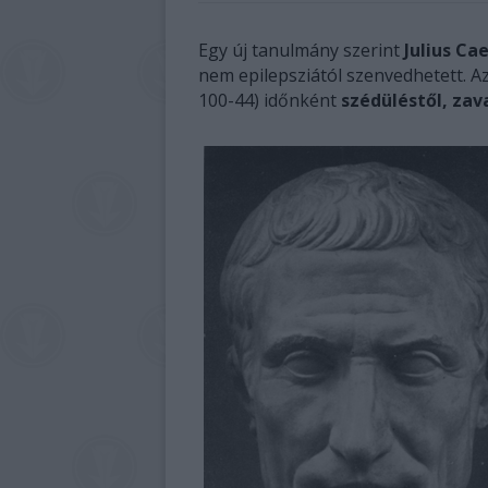
Egy új tanulmány szerint
Julius Ca
nem epilepsziától szenvedhetett. Az
100-44) időnként
szédüléstől, za