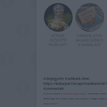
LÉTEZIK
VARÁZSLATOS
GYÓGYÍTÓ
KALAND SZÍNEZI
MÚZEUM?!
A NYARALÁST
A bejegyzés trackback címe:
https://kulturpart.hu/api/trackback/id
Kommentek:
A hozzászólások a
vonatkozó jogszabályok
értelmében felhas
felelősséget nem vállal, azokat nem ellenőrzi. Kifogás esetén 
tájékoztatóban
.