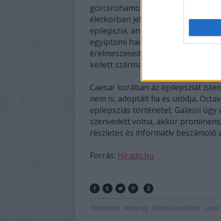
görcsrohamoktól szenvedett volna, 
életkorban jelenjenek meg. A kutat
epilepszia, annak felnőttkorában m
egyiptomi hadjáratai során összesz
érelmeszesedésből, szifiliszből, ma
kellett származnia.
Caesar korában az epilepsziát iste
nem is, adoptált fia és utódja, Oc
epilepsziás történetet. Galassi úgy
szenvedett volna, akkor prominens
részletes és informatív beszámoló 
Forrás:
Hirado.hu
Történelem
Betegség
Római Birodalom
Lavór