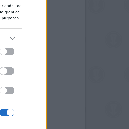
er and store
to grant or
ed purposes