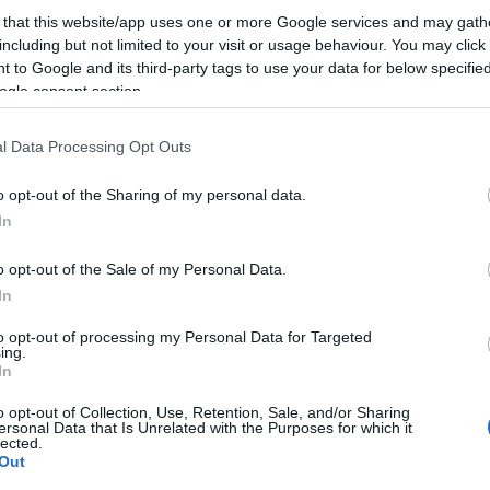
 that this website/app uses one or more Google services and may gath
including but not limited to your visit or usage behaviour. You may click 
t sor, amikor nem tudott felállni őt köszöntő
 to Google and its third-party tags to use your data for below specifi
, szédülésről panaszkodott, amihez később
ogle consent section.
ársult. Caesar Angliát, Galliát (mai Franciaország),
tta meg. Átkelt az olaszországi Rubicon-folyón,
l Data Processing Opt Outs
mai dictatori cím megszerzéséhez vezetett. Kr. e.
t uralkodott, ebből lett később Római Birodalom.
o opt-out of the Sharing of my personal data.
 életű, attól félve, hogy túl sok hatalom
In
 összeesküvő meggyilkolta a szenátusi épületben.
o opt-out of the Sale of my Personal Data.
In
to opt-out of processing my Personal Data for Targeted
ing.
In
o opt-out of Collection, Use, Retention, Sale, and/or Sharing
ersonal Data that Is Unrelated with the Purposes for which it
lected.
Out