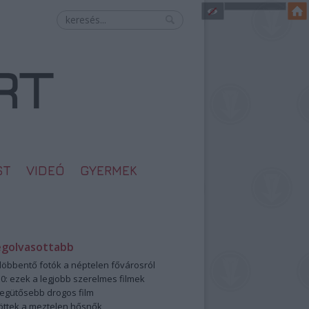
ST
VIDEÓ
GYERMEK
egolvasottabb
öbbentő fotók a néptelen fővárosról
0: ezek a legjobb szerelmes filmek
legütősebb drogos film
öttek a meztelen hősnők