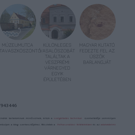
MÚZEUMUTCA
KÜLÖNLEGES
MAGYAR KUTATÓ
TAVASZKÖSZÖNTŐ
VASALÓSZOBÁT
FEDEZTE FEL AZ
TALÁLTAK A
ÚSZÓK
VESZPRÉMI
BARLANGJÁT
VÁRNEGYED
EGYIK
ÉPÜLETÉBEN
/7943446
ználói tartalomnak minősülnek, értük a
szolgáltatás technikai
üzemeltetője semmilyen
forduljon a blog szerkesztőjéhez. Részletek a
Felhasználási feltételekben
és az
adatvédelmi