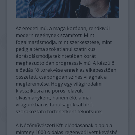
Az eredeti mű, a maga korában, rendkívűl
modern regénynek számított. Mint
fogalmazásmódja, mint szerkesztése, mint
pedig a téma szokatlanul szatírikus
ábrázolásmódja tekintetében korát
meghazudtolóan progresszív mű. A készülő
előadás fő törekvése ennek az elképesztően
összetett, csapongóan színes világnak a
megteremtése. Hogy egy világirodalmi
klasszikusra ne poros, elavult
olvasmányként, hanem élő, a mai
világunkban is tanulságokkal bíró,
szórakoztató történetként tekintsünk.
A Nézőművészeti Kft. előadásának alapja a
mintegy 1000 oldalas regényből vett kevésbé