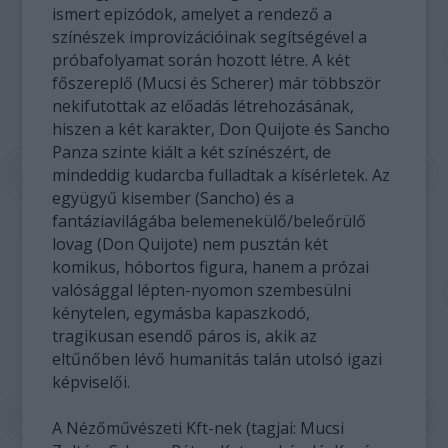
ismert epizódok, amelyet a rendező a
színészek improvizációinak segítségével a
próbafolyamat során hozott létre. A két
főszereplő (Mucsi és Scherer) már többször
nekifutottak az előadás létrehozásának,
hiszen a két karakter, Don Quijote és Sancho
Panza szinte kiált a két színészért, de
mindeddig kudarcba fulladtak a kísérletek. Az
együgyű kisember (Sancho) és a
fantáziavilágába belemenekülő/beleőrülő
lovag (Don Quijote) nem pusztán két
komikus, hóbortos figura, hanem a prózai
valósággal lépten-nyomon szembesülni
kénytelen, egymásba kapaszkodó,
tragikusan esendő páros is, akik az
eltűnőben lévő humanitás talán utolsó igazi
képviselői.
A Nézőművészeti Kft-nek (tagjai: Mucsi