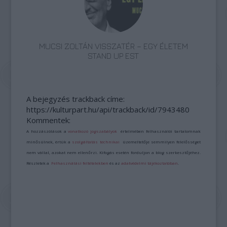
MUCSI ZOLTÁN VISSZATÉR – EGY ÉLETEM
STAND UP EST
A bejegyzés trackback címe:
https://kulturpart.hu/api/trackback/id/7943480
Kommentek:
A hozzászólások a
vonatkozó jogszabályok
értelmében felhasználói tartalomnak
minősülnek, értük a
szolgáltatás technikai
üzemeltetője semmilyen felelősséget
nem vállal, azokat nem ellenőrzi. Kifogás esetén forduljon a blog szerkesztőjéhez.
Részletek a
Felhasználási feltételekben
és az
adatvédelmi tájékoztatóban
.