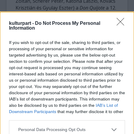
Zoltán, Scherer Péter, Katona László, Kovács
Krisztián és Gyulay Eszter) a
Don Quijote
a 12.
bemutatója, amely ezúttal is koprodukcióban
készül a Szkéné Színházzal, ahol az előadást
kulturpart -
Do Not Process My Personal
repertoárra tűzik. Ezek közül jelenleg is
Information
repertoáron van 8 előadás, több helyszínen
is, amelyekkel rendszeresen fellépnek az
If you wish to opt-out of the sale, sharing to third parties, or
ország különböző fesztiváljain és
processing of your personal or sensitive information for
targeted advertising by us, please use the below opt-out
színházaiban, osztálytermi előadásaikkal
section to confirm your selection. Please note that after your
pedig rendszeres vendégei nem csak a
opt-out request is processed you may continue seeing
budapesti, de vidéki iskoláknak is. A
interest-based ads based on personal information utilized by
Szkénében, a Szkénével koprodukcióban ez
us or personal information disclosed to third parties prior to
lesz a 4. bemutatójuk (
A gondnok, Bivaly-szuflé,
your opt-out. You may separately opt-out of the further
A zsidó)
. A társulat tagjait ezúttal Parti Nóra
disclosure of your personal information by third parties on the
színésznő és Vámos Veronika flamenco
IAB’s list of downstream participants. This information may
táncos egészítik ki.
also be disclosed by us to third parties on the
IAB’s List of
Downstream Participants
that may further disclose it to other
third parties.
Please note that this website/app uses one or more Google
Personal Data Processing Opt Outs