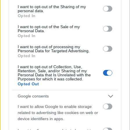
services and may gather and store information including but
not limited to your visit or usage behaviour. You may click to
I want to opt-out of the Sharing of my
personal data.
grant or deny consent to Google and its third-party tags to
Opted In
use your data for below specified purposes in below Google
consent section.
I want to opt-out of the Sale of my
Personal Data.
Opted In
Rába Roland (fotó: jegy.hu)
I want to opt-out of processing my
Personal Data for Targeted Advertising.
Opted In
Rába Roland rendszeresen szerepel a Proton
Színház és Mundruczó Kornél darabjaiban, de
I want to opt-out of Collection, Use,
ismerheti a közönség a Krétakörből, a
Retention, Sale, and/or Sharing of my
Personal Data that Is Unrelated with the
Nemzeti Színházból, a Tháliából és több más
Purposes for which it was collected.
Opted Out
magyar intézményből, darabból is. Nemcsak
színházban, de filmekben is megmutatta
Google consents
tehetségét: többek között az
Isteni műszak
és
a
Couch Surf
című alkotásokban játszott.
I want to allow Google to enable storage
Legutóbbi rendezése a Proton Színház
related to advertising like cookies on web or
előadásaként a Trafóban volt
Utolsó
címmel
device identifiers in apps.
(2014.), de rendezett korábban a K.V