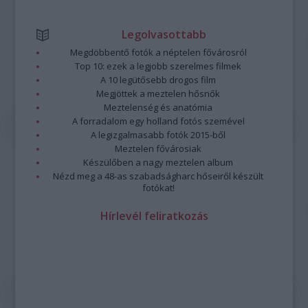
Legolvasottabb
Megdöbbentő fotók a néptelen fővárosról
Top 10: ezek a legjobb szerelmes filmek
A 10 legütősebb drogos film
Megjöttek a meztelen hősnők
Meztelenség és anatómia
A forradalom egy holland fotós szemével
A legizgalmasabb fotók 2015-ből
Meztelen fővárosiak
Készülőben a nagy meztelen album
Nézd meg a 48-as szabadságharc hőseiről készült
fotókat!
Hírlevél feliratkozás