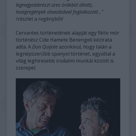
legnagyobbrészt üres órákból állott),
lovagregények olvasásával foglalkozott…"
/részlet a regényből/
Cervantes történetének alapját egy fiktív mór
történész Cide Hamete Benengeli kézirata
adta. A
Don Quijote
azonkívül, hogy talán a
legnépszerűbb spanyol történet, egyúttal a
világ leghíresebb irodalmi munkái között is
szerepel.