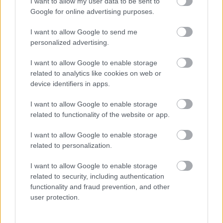
I want to allow my user data to be sent to
társulattal (
Dermedési pont,
2013) a Nemzeti
Google for online advertising purposes.
Színházban (
Fösvény,
2011,
Jó estét Nyár, jó
estét szerelem!
2010,
Mein Kapmf,
2010,
Pánik,
I want to allow Google to send me
2010) az Orlai produkcióval
(Kramer kontra
personalized advertising.
Kramer
, 2012) és a Radnóti Miklós Színházban
is (
Yerma,
2010). Bár a
Don Quijote
minden
I want to allow Google to enable storage
tagjával dolgozott már korábban (Krétakör,
related to analytics like cookies on web or
Bárka), most először rendez a társulatban, a
device identifiers in apps.
társulat felkérésére.
I want to allow Google to enable storage
Don Quijote
related to functionality of the website or app.
április 29. 19.00
Szkéné Színház
I want to allow Google to enable storage
related to personalization.
Don Quijote, kóbor lovag – Mucsi Zoltán
Sancho Panza, fegyverhordozó – Scherer
I want to allow Google to enable storage
Péter
related to security, including authentication
Molinera, unokahúg – Parti Nóra
functionality and fraud prevention, and other
Teresa Panza, gazdaasszony, táncos – Vámos
user protection.
Veronika
Sansón Carrasco, Borbély, Hajcsár,