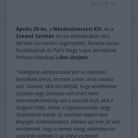
2015. 04. 18.
Április 29-én
, a
Nézőművészeti Kft.
és a
Szkéné Színház
közös előadásában lesz
látható Cervantes regényéből, Benyhe János
fordításának és Parti Nagy Lajos átiratának
felhasználásával a
Don Quijote.
"
Hidalgónk életkora közel járt az ötvenhez,
testalkata izmos, termete szikár, arca csontos
volt. Vannak, akik azt állítják, hogy vezetékneve
Quijada vagy Quesada volt (mert némi
véleménykülönbség van a szerzők közt, akik e
tárgyról írtak), habár a legvalószínűbb, hogy
Quijanónak hívták. Ez azonban éppen nem
lényeges történetünkben. Hanem azt már fel kell
említenünk, hogy a nemes lovag, valahányszor
üres órái valának (s az egész esztendő