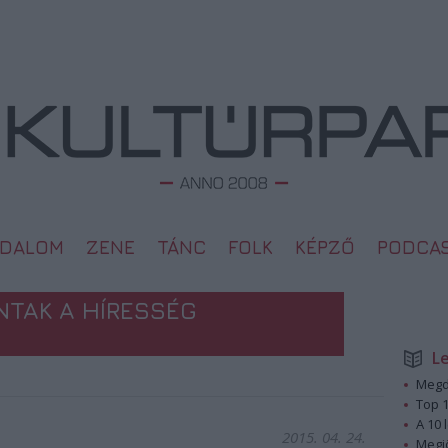
ODALOM
ZENE
TÁNC
FOLK
KÉPZŐ
PODCA
NTAK A HÍRESSÉG
L
Megd
Top 1
A 10 
2015. 04. 24.
Megj