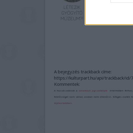
LÉTEZIK
MÚZEUMUTCA
GYÓGYÍTÓ
TAVASZKÖSZÖNT
MÚZEUM?!
A bejegyzés trackback címe:
https://kulturpart.hu/api/trackback/id
Kommentek:
A hozzászólások a
vonatkozó jogszabályok
értelmében felhas
felelősséget nem vállal, azokat nem ellenőrzi. Kifogás esetén 
tájékoztatóban
.