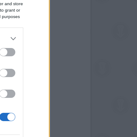
er and store
to grant or
ed purposes