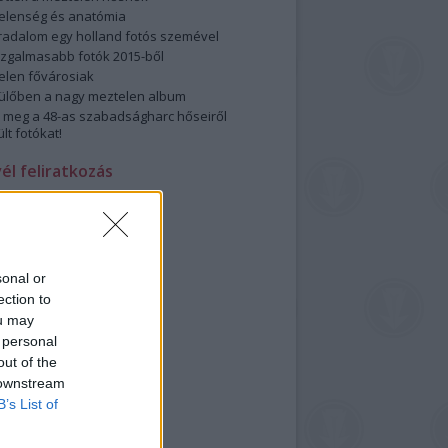
elenség és anatómia
rradalom egy holland fotós szemével
izgalmasabb fotók 2015-ből
elen fővárosiak
ülőben a nagy meztelen album
 meg a 48-as szabadságharc hőseiről
lt fotókat!
vél feliratkozás
sonal or
ection to
ou may
 personal
out of the
 downstream
B’s List of