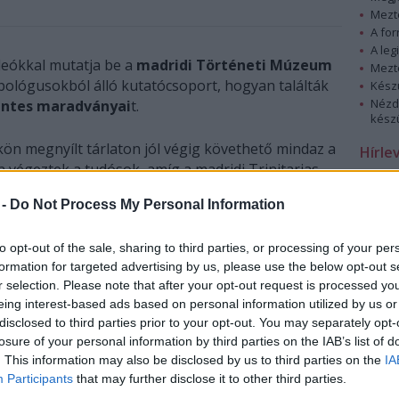
Mezt
A fo
A leg
ideókkal mutatja be a
madridi Történeti Múzeum
Mezt
pológusokból álló kutatócsoport, hogyan találták
Kész
Nézd
ntes maradványai
t.
készü
n megnyílt tárlaton jól végig követhető mindaz a
Hírle
 végeztek a tudósok, amíg a madridi Trinitarias
 és feltárták a kriptát.
 -
Do Not Process My Personal Information
to opt-out of the sale, sharing to third parties, or processing of your per
formation for targeted advertising by us, please use the below opt-out s
r selection. Please note that after your opt-out request is processed y
eing interest-based ads based on personal information utilized by us or
disclosed to third parties prior to your opt-out. You may separately opt-
losure of your personal information by third parties on the IAB’s list of
. This information may also be disclosed by us to third parties on the
IA
Participants
that may further disclose it to other third parties.