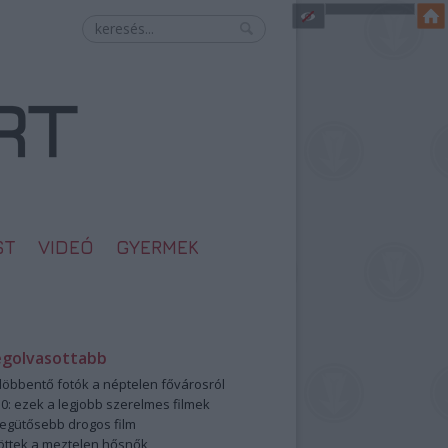
ST
VIDEÓ
GYERMEK
egolvasottabb
öbbentő fotók a néptelen fővárosról
0: ezek a legjobb szerelmes filmek
legütősebb drogos film
öttek a meztelen hősnők