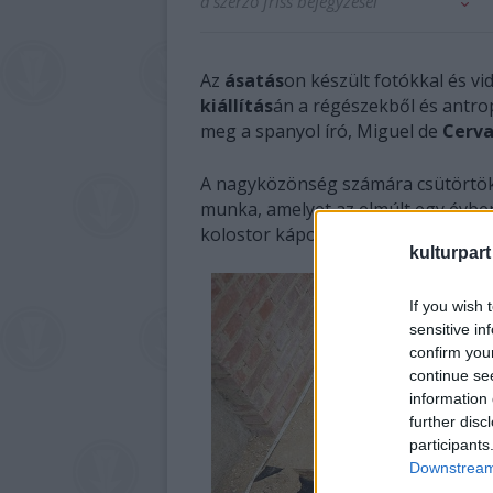
a szerző friss bejegyzései
Az
ásatás
on készült fotókkal és v
kiállítás
án a régészekből és antro
meg a spanyol író, Miguel de
Cerva
A nagyközönség számára csütörtökö
munka, amelyet az elmúlt egy évben
kolostor kápolnája alatt megtalálták
kulturpart
If you wish 
sensitive in
confirm you
continue se
information 
further disc
participants
Downstream 