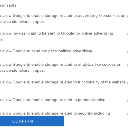
l szeretné folytatni a régészeti munkát a kápolna
consents
ár az eddigi felfordulást is nehezen viselték. A
t-e tovább kutatni a területen.
o allow Google to enable storage related to advertising like cookies on
evice identifiers in apps.
 nagyon bíznak a folytatásban, mert arra
o allow my user data to be sent to Google for online advertising
kkal több turistát vonz majd, amiből nekik is
s.
to allow Google to send me personalized advertising.
o allow Google to enable storage related to analytics like cookies on
evice identifiers in apps.
o allow Google to enable storage related to functionality of the website
Régészet
Lavór
o allow Google to enable storage related to personalization.
o allow Google to enable storage related to security, including
cation functionality and fraud prevention, and other user protection.
CONFIRM