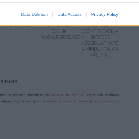
MAGYAR KUTATÓ
VILÁGVISZONYLATBAN
KRASZNAHORKAI
Ő
FEDEZTE FEL AZ
IS JELENTŐS
LÁSZLÓ NOBEL-
Data Deletion
Data Access
Privacy Policy
ÚSZÓK
RÉGÉSZETI
DÍJAS ÍRÓ
BARLANGJÁT
FELTÁRÁS
VILÁGA
ZAJLIK
SZENTENDRÉN –
MAGYARORSZÁGON
OKTÓBER
VÉGÉIG LÁTHATÓ
A MINDUNTALAN
KIÁLLÍTÁS
/7943630
ználói tartalomnak minősülnek, értük a
szolgáltatás technikai
üzemeltetője semmilyen
forduljon a blog szerkesztőjéhez. Részletek a
Felhasználási feltételekben
és az
adatvédelmi