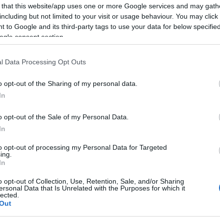
 that this website/app uses one or more Google services and may gath
including but not limited to your visit or usage behaviour. You may click 
 to Google and its third-party tags to use your data for below specifi
ogle consent section.
l Data Processing Opt Outs
 J. Balaguer / Crónica Norte
o opt-out of the Sharing of my personal data.
In
kutatók szerint megtalálták a
Don Quijote
kriptában nagyon sok emberi csont volt, mind
o opt-out of the Sale of my Personal Data.
nta híján nem lehet 100 százalékos bizonyossággal
In
rvantes maradványai is, de a tudósok mégis
t találtak egy M.C. monogramos koporsót.
to opt-out of processing my Personal Data for Targeted
ing.
In
gében gyerekmúmia is, mindegyiket a feltárt
ra fontos leletet jelentenek, mert segítenek
o opt-out of Collection, Use, Retention, Sale, and/or Sharing
smerni a kor temetkezési szokásait. Továbbá
ersonal Data that Is Unrelated with the Purposes for which it
lected.
ó ruha- és cipőmaradványoka.
Out