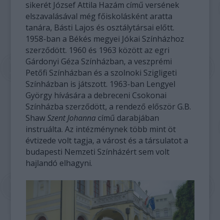
sikerét József Attila Hazám című versének
elszavalásával még főiskolásként aratta
tanára, Básti Lajos és osztálytársai előtt.
1958-ban a Békés megyei Jókai Színházhoz
szerződött. 1960 és 1963 között az egri
Gárdonyi Géza Színházban, a veszprémi
Petőfi Színházban és a szolnoki Szigligeti
Színházban is játszott. 1963-ban Lengyel
György hívására a debreceni Csokonai
Színházba szerződött, a rendező először G.B.
Shaw
Szent Johanna
című darabjában
instruálta. Az intézménynek több mint öt
évtizede volt tagja, a várost és a társulatot a
budapesti Nemzeti Színházért sem volt
hajlandó elhagyni.