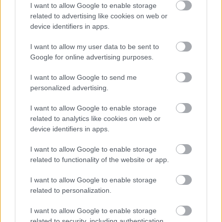
I want to allow Google to enable storage
Művészetének elismeréseként megkapta a
related to advertising like cookies on web or
device identifiers in apps.
Jászai Mari-díjat (1978), az érdemes művészi
(1985) és a kiváló művészi címet (2001). 1990-
I want to allow my user data to be sent to
ben Aase-díjjal tüntették ki, 2002-ben
Google for online advertising purposes.
megkapta a Pécsi Országos Színházi
Találkozó (POSZT) díját. Két alkalommal
I want to allow Google to send me
kapott Csokonai-díjat, 2005-ben pedig
personalized advertising.
Debrecen Kultúrájáért díjjal ismerték el
művészeti tevékenységét. 2014-ben,
I want to allow Google to enable storage
Kossuth-díját átvéve így fogalmazott: "a
related to analytics like cookies on web or
device identifiers in apps.
színészet a legnehezebb pálya. Ugyanakkor
játék, amelybe nem kell belehalni".
I want to allow Google to enable storage
related to functionality of the website or app.
Kóti Árpádot tavaly decemberben
választották a nemzet színészének.
I want to allow Google to enable storage
related to personalization.
Halálával a Csokonai Nemzeti Színházat és a
magyar színjátszást is pótolhatatlan
I want to allow Google to enable storage
veszteség érte - fogalmazott közleményében
related to security, including authentication