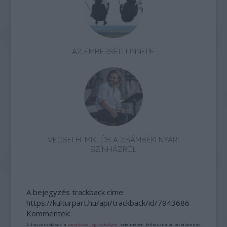
AZ EMBERSÉG ÜNNEPE
VECSEI H. MIKLÓS A ZSÁMBÉKI NYÁRI
SZÍNHÁZRÓL
A bejegyzés trackback címe:
https://kulturpart.hu/api/trackback/id/7943686
Kommentek:
A hozzászólások a
vonatkozó jogszabályok
értelmében felhasználói tartalomnak