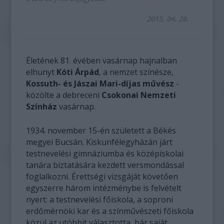
2015. 04. 26.
Életének 81. évében vasárnap hajnalban
elhunyt
Kóti Árpád
, a nemzet színésze,
Kossuth- és Jászai Mari-díjas művész
-
közölte a debreceni
Csokonai Nemzeti
Színház
vasárnap.
1934. november 15-én született a Békés
megyei Bucsán. Kiskunfélegyházán járt
testnevelési gimnáziumba és középiskolai
tanára biztatására kezdett versmondással
foglalkozni. Érettségi vizsgáját követően
egyszerre három intézménybe is felvételt
nyert: a testnevelési főiskola, a soproni
erdőmérnöki kar és a színművészeti főiskola
közül az utóbbit választotta, bár saját