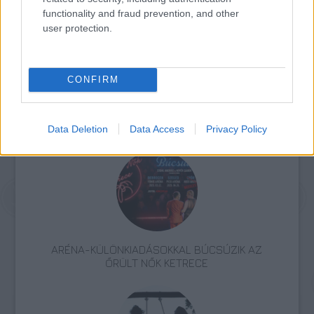
functionality and fraud prevention, and other
a színház.
user protection.
Forrás:
MTI
CONFIRM
Színház
Debrecen
Gyász
Nemzet Színésze
Data Deletion
Data Access
Privacy Policy
ARÉNA-KÜLÖNKIADÁSOKKAL BÚCSÚZIK AZ
ŐRÜLT NŐK KETRECE