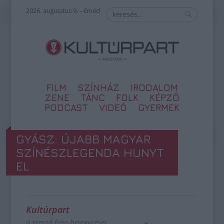
2026. augusztus 9. – Emőd
FILM
SZÍNHÁZ
IRODALOM
ZENE
TÁNC
FOLK
KÉPZŐ
PODCAST
VIDEÓ
GYERMEK
GYÁSZ: ÚJABB MAGYAR
SZÍNÉSZLEGENDA HUNYT
EL
Kultúrpart
a szerző friss bejegyzései