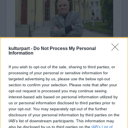
Fotó: mediaklikk.hu
kulturpart -
Do Not Process My Personal
Information
Kóti Árpád első komoly sikerét a
Kapaszkodj
Malvin, jön a kanyar
című színdarabban a
If you wish to opt-out of the sale, sharing to third parties, or
magyar hősi halott katona megformálásával
processing of your personal or sensitive information for
targeted advertising by us, please use the below opt-out
aratta. Elsősorban drámai karakterszerepek
section to confirm your selection. Please note that after your
alakítója, a legszebben,
opt-out request is processed you may continue seeing
legtermészetesebben beszélő magyar
interest-based ads based on personal information utilized by
színészek egyike. Szerepei közül kiemelkedik
us or personal information disclosed to third parties prior to
Csehov Ványa bácsija, Hamvai Kornél Márton
your opt-out. You may separately opt-out of the further
partjelző fázik, Marin Drzic Dundo Maroje,
disclosure of your personal information by third parties on the
valamint Tóth-Máthé Miklós
Én, Károli Gáspár
IAB’s list of downstream participants. This information may
című darabjának címszerepe. Shakespeare
also be disclosed by us to third parties on the
IAB’s List of