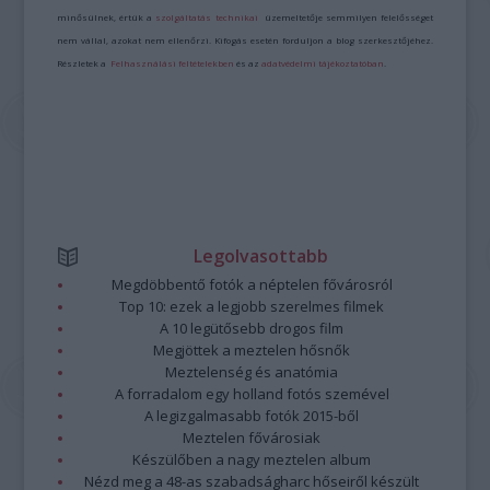
minősülnek, értük a
szolgáltatás technikai
üzemeltetője semmilyen felelősséget
nem vállal, azokat nem ellenőrzi. Kifogás esetén forduljon a blog szerkesztőjéhez.
Részletek a
Felhasználási feltételekben
és az
adatvédelmi tájékoztatóban
.
Legolvasottabb
Megdöbbentő fotók a néptelen fővárosról
Top 10: ezek a legjobb szerelmes filmek
A 10 legütősebb drogos film
Megjöttek a meztelen hősnők
Meztelenség és anatómia
A forradalom egy holland fotós szemével
A legizgalmasabb fotók 2015-ből
Meztelen fővárosiak
Készülőben a nagy meztelen album
Nézd meg a 48-as szabadságharc hőseiről készült