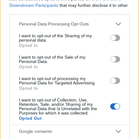
Lear király
ában először Edmund, majd Gloster
Downstream Participants
that may further disclose it to other
szerepe találta meg, 75 évesen eljátszotta a
third parties.
címszerepet is. Nagy sikert aratott Háy János
Please note that this website/app uses one or more Google
Personal Data Processing Opt Outs
Gézagyerek
című darabjának Herda
services and may gather and store information including but
Pityujaként is. Filmen is játszott, többek közt
not limited to your visit or usage behaviour. You may click to
I want to opt-out of the Sharing of my
a
Tűzoltó utca 25.
és a
Ponyvapotting
című
personal data.
grant or deny consent to Google and its third-party tags to
Opted In
alkotásokban.
use your data for below specified purposes in below Google
consent section.
I want to opt-out of the Sale of my
Personal Data.
Opted In
I want to opt-out of processing my
Personal Data for Targeted Advertising.
Opted In
I want to opt-out of Collection, Use,
Retention, Sale, and/or Sharing of my
Personal Data that Is Unrelated with the
Purposes for which it was collected.
Opted Out
Google consents
MTI Fotó: Czeglédi Zsolt