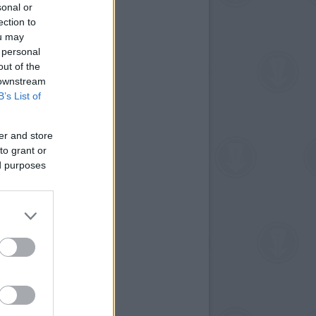
sonal or
ection to
ou may
 personal
out of the
 downstream
B’s List of
er and store
to grant or
ed purposes