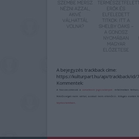
SZEMBE MERSZ
TERMÉSZETFELETT
NÉZNI AZZAL,
ERŐK ÉS
AKIVÉ
ELFELEDETT
VÁLHATTÁL
TITKOK: ITT A
VOLNA?
SHELBY OAKS –
A GONOSZ
NYOMÁBAN
MAGYAR
ELŐZETESE
A bejegyzés trackback címe:
https://kulturpart.hu/api/trackback/id
Kommentek:
A hozzászólások a
vonatkozó jogszabályok
értelmében felhas
felelősséget nem vállal, azokat nem ellenőrzi. Kifogás esetén 
tájékoztatóban
.