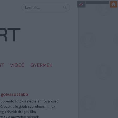
ST
VIDEÓ
GYERMEK
egolvasottabb
öbbentő fotók a néptelen fővárosról
0: ezek a legjobb szerelmes filmek
legütősebb drogos film
öttek a meztelen hősnők