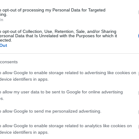
ták.
to opt-out of processing my Personal Data for Targeted
ing.
ndezi, a főbb szerepekben Deppen kívül olyan
In
dgerton, Dakota Johnson, Juno Temple, Jesse
m Scott, Corey Stoll és Kevin Bacon.
o opt-out of Collection, Use, Retention, Sale, and/or Sharing
ersonal Data that Is Unrelated with the Purposes for which it
lected.
án debütál a mozikban.
Out
consents
o allow Google to enable storage related to advertising like cookies on
evice identifiers in apps.
o allow my user data to be sent to Google for online advertising
s.
to allow Google to send me personalized advertising.
o allow Google to enable storage related to analytics like cookies on
evice identifiers in apps.