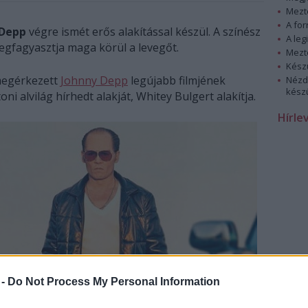
Mezt
A fo
 Depp
végre ismét erős alakítással készül. A színész
A leg
gfagyasztja maga körül a levegőt.
Mezt
Kész
 megérkezett
Johnny Depp
legújabb filmjének
Nézd
készü
ni alvilág hírhedt alakját, Whitey Bulgert alakítja.
Hírle
 -
Do Not Process My Personal Information