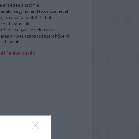
elenség és anatómia
rradalom egy holland fotós szemével
izgalmasabb fotók 2015-ből
elen fővárosiak
ülőben a nagy meztelen album
 meg a 48-as szabadságharc hőseiről
lt fotókat!
vél feliratkozás