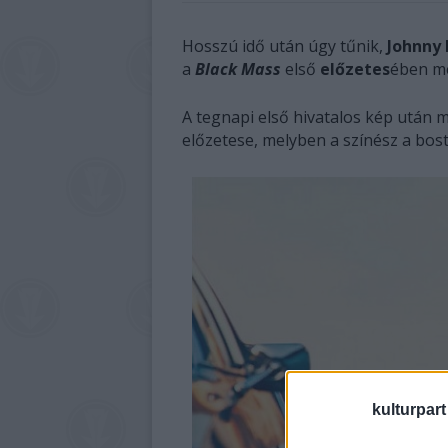
Hosszú idő után úgy tűnik,
Johnny
a
Black Mass
első
előzetes
ében me
A tegnapi első hivatalos kép után
előzetese, melyben a színész a bosto
kulturpart