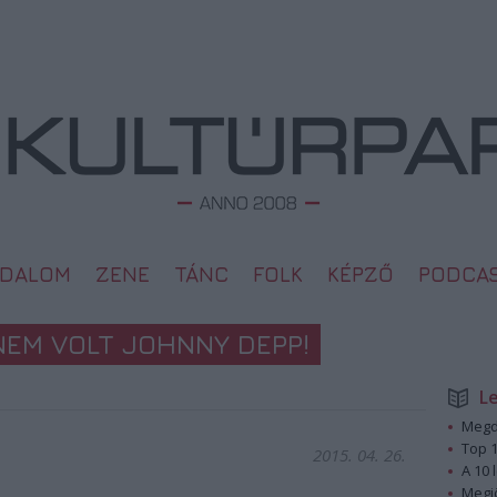
ODALOM
ZENE
TÁNC
FOLK
KÉPZŐ
PODCA
NEM VOLT JOHNNY DEPP!
L
Megd
Top 1
2015. 04. 26.
A 10 
Megj