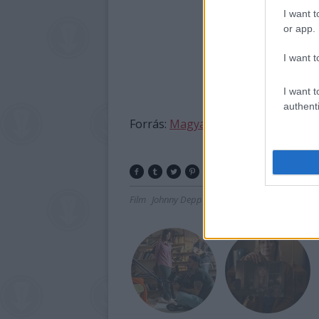
I want t
or app.
I want t
I want t
authenti
Forrás:
Magyar Film Adatbázis
Film
Johnny Depp
Bűnügy
Filmpremier