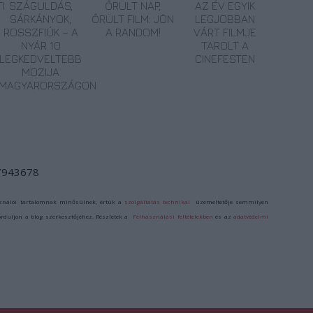
I
SZÁGULDÁS,
ŐRÜLT NAP,
AZ ÉV EGYIK
SÁRKÁNYOK,
ŐRÜLT FILM: JÖN
LEGJOBBAN
ROSSZFIÚK – A
A RANDOM!
VÁRT FILMJE
NYÁR 10
TAROLT A
LEGKEDVELTEBB
CINEFESTEN
MOZIJA
MAGYARORSZÁGON
/7943678
ználói tartalomnak minősülnek, értük a
szolgáltatás technikai
üzemeltetője semmilyen
forduljon a blog szerkesztőjéhez. Részletek a
Felhasználási feltételekben
és az
adatvédelmi