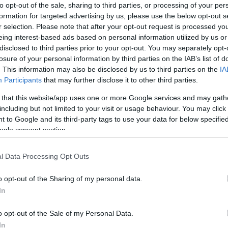
to opt-out of the sale, sharing to third parties, or processing of your per
formation for targeted advertising by us, please use the below opt-out s
r selection. Please note that after your opt-out request is processed y
eing interest-based ads based on personal information utilized by us or
Fotó: mafab.hu
disclosed to third parties prior to your opt-out. You may separately opt-
losure of your personal information by third parties on the IAB’s list of
, azok a szerencsés újságírók, akik már láthattak
. This information may also be disclosed by us to third parties on the
IA
 maffiafilmekhez hasonlították.
Participants
that may further disclose it to other third parties.
 that this website/app uses one or more Google services and may gath
dolgozza fel, mely nem szűkölködött
including but not limited to your visit or usage behaviour. You may click 
évig volt az FBI informátora, melyért cserébe a
 to Google and its third-party tags to use your data for below specifi
yt sötét ügyletei felett.
ogle consent section.
tvenes években Dél-Bostonban egy FBI-ügynök, John
l Data Processing Opt Outs
rmazású maffiafőnököt, James ’Whitey’ Bulgert,
g, az olasz maffia ellen.
o opt-out of the Sharing of my personal data.
In
 Bulger rendkívüli hatalomra tett szert, a sors
omozóknak sikerült lekapcsolniuk az olasz
o opt-out of the Sale of my Personal Data.
 majd bűntársaival és a vele szövetkező FBI-
In