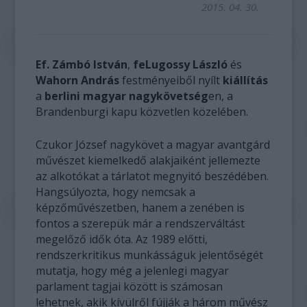
2015. 04. 30.
Ef. Zámbó István
,
feLugossy László
és
Wahorn András
festményeiből nyílt
kiállítás
a
berlini magyar nagykövetség
en, a
Brandenburgi kapu közvetlen közelében.
Czukor József nagykövet a magyar avantgárd
művészet kiemelkedő alakjaiként jellemezte
az alkotókat a tárlatot megnyitó beszédében.
Hangsúlyozta, hogy nemcsak a
képzőművészetben, hanem a zenében is
fontos a szerepük már a rendszerváltást
megelőző idők óta. Az 1989 előtti,
rendszerkritikus munkásságuk jelentőségét
mutatja, hogy még a jelenlegi magyar
parlament tagjai között is számosan
lehetnek, akik kívülről fújják a három művész