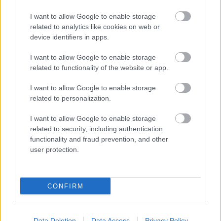
A MŰVÉSZET MINDENKIÉ!
I want to allow Google to enable storage
related to analytics like cookies on web or
device identifiers in apps.
I want to allow Google to enable storage
related to functionality of the website or app.
I want to allow Google to enable storage
AZ EMBERSÉG ÜNNEPE
related to personalization.
I want to allow Google to enable storage
related to security, including authentication
functionality and fraud prevention, and other
user protection.
„NEM TÖBB EZER EMBERRE UTAZUNK, HANEM
EGY VÁLOGATOTT TÁRSASÁGRA”
CONFIRM
Data Deletion
Data Access
Privacy Policy