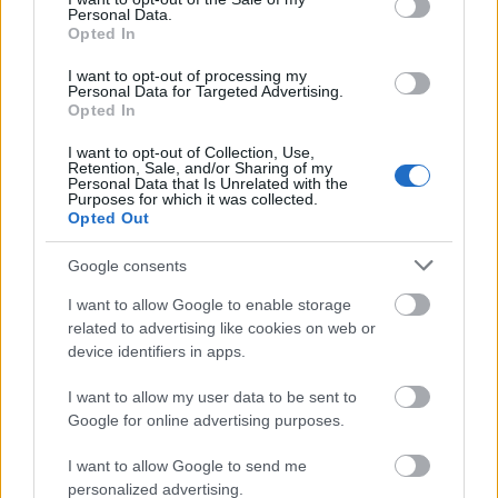
fellépett Wahorn András, Wahorn Matzaa és
Personal Data.
a Németországban és Magyarországon
Opted In
egyaránt népszerű Rotfront zenekar
I want to opt-out of processing my
basszusgitárosa, Wahorn Simon, illetve az
Personal Data for Targeted Advertising.
Alphaville dobosa, Jakob Kiersch The
Opted In
Worldprovisation Band nevű formációja.
I want to opt-out of Collection, Use,
Retention, Sale, and/or Sharing of my
Forrás:
MTI
Personal Data that Is Unrelated with the
Purposes for which it was collected.
Opted Out
Google consents
Berlin
Kiállítás
Festészet
Kortárs
Wahorn András
Képző
I want to allow Google to enable storage
related to advertising like cookies on web or
device identifiers in apps.
I want to allow my user data to be sent to
Google for online advertising purposes.
I want to allow Google to send me
personalized advertising.