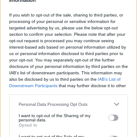
Information
leghíresebb berlini sugárútra, az Unter den
Lindenre nyílik - a három művésztől összesen
If you wish to opt-out of the sale, sharing to third parties, or
24 képet állítottak ki.
processing of your personal or sensitive information for
targeted advertising by us, please use the below opt-out
A kiállítás ötlete Tirts Tamás volt fideszes
section to confirm your selection. Please note that after your
parlamenti képviselőtől származik, aki
opt-out request is processed you may continue seeing
azonban nem tudott részt venni a megnyitón.
interest-based ads based on personal information utilized by
Helyette a nagykövetség kulturális attaséja,
us or personal information disclosed to third parties prior to
your opt-out. You may separately opt-out of the further
Bárány Anzelm mondott a kiállító művészeket
disclosure of your personal information by third parties on the
méltató beszédet. Egyebek között kiemelte,
IAB’s list of downstream participants. This information may
hogy mindhárman "a magyar avantgárd
also be disclosed by us to third parties on the
IAB’s List of
bölcsőjéből", a szentendrei Vajda Lajos
Downstream Participants
that may further disclose it to other
Stúdióból indult "autodidakta polihisztorok",
third parties.
a rendszerváltás előtt pedig "a késő Kádár-
kor sokoldalú fenegyerekei és bohémjei"
Please note that this website/app uses one or more Google
Personal Data Processing Opt Outs
services and may gather and store information including but
voltak.
not limited to your visit or usage behaviour. You may click to
I want to opt-out of the Sharing of my
personal data.
grant or deny consent to Google and its third-party tags to
A megnyitó a Vajda Lajos Stúdió
Opted In
use your data for below specified purposes in below Google
hagyományait követve koncerttel ért véget,
consent section.
I want to opt-out of the Sale of my