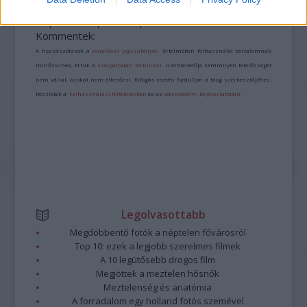
A bejegyzés trackback címe:
https://kulturpart.hu/api/trackback/id/7943776
Kommentek:
A hozzászólások a
vonatkozó jogszabályok
értelmében felhasználói tartalomnak
minősülnek, értük a
szolgáltatás technikai
üzemeltetője semmilyen felelősséget
nem vállal, azokat nem ellenőrzi. Kifogás esetén forduljon a blog szerkesztőjéhez.
Részletek a
Felhasználási feltételekben
és az
adatvédelmi tájékoztatóban
.
Legolvasottabb
Megdöbbentő fotók a néptelen fővárosról
Top 10: ezek a legjobb szerelmes filmek
A 10 legütősebb drogos film
Megjöttek a meztelen hősnők
Meztelenség és anatómia
A forradalom egy holland fotós szemével