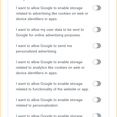
I want to allow Google to enable storage
related to advertising like cookies on web or
device identifiers in apps.
I want to allow my user data to be sent to
Google for online advertising purposes.
IDÉN IS A GYEREK SZIGETTEL KEZDŐDIK A
VAKÁCIÓ
I want to allow Google to send me
personalized advertising.
I want to allow Google to enable storage
related to analytics like cookies on web or
device identifiers in apps.
I want to allow Google to enable storage
MÚZEUMUTCA TAVASZKÖSZÖNTŐ
related to functionality of the website or app.
I want to allow Google to enable storage
related to personalization.
A bejegyzés trackback címe:
https://kulturpart.hu/api/trackback/id/7943794
I want to allow Google to enable storage