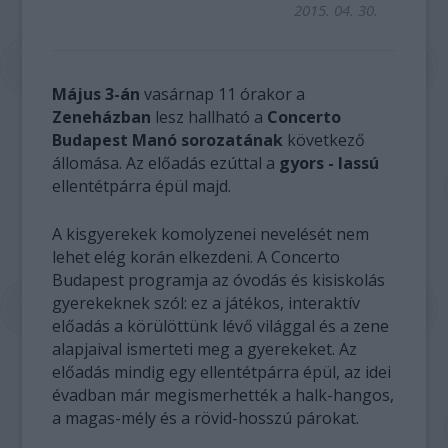
2015. 04. 30.
Május 3-án
vasárnap 11 órakor a
Zeneházban
lesz hallható a
Concerto
Budapest Manó sorozatának
következő
állomása. Az előadás ezúttal a
gyors - lassú
ellentétpárra épül majd.
A kisgyerekek komolyzenei nevelését nem
lehet elég korán elkezdeni. A Concerto
Budapest programja az óvodás és kisiskolás
gyerekeknek szól: ez a játékos, interaktív
előadás a körülöttünk lévő világgal és a zene
alapjaival ismerteti meg a gyerekeket. Az
előadás mindig egy ellentétpárra épül, az idei
évadban már megismerhették a halk-hangos,
a magas-mély és a rövid-hosszú párokat.