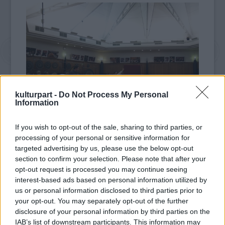
kulturpart -
Do Not Process My Personal
Information
If you wish to opt-out of the sale, sharing to third parties, or
processing of your personal or sensitive information for
Ezen a májusi vasárnapon a „gyors-lassú”
targeted advertising by us, please use the below opt-out
section to confirm your selection. Please note that after your
fogalmak állnak majd a középpontban –
opt-out request is processed you may continue seeing
ezekhez kapcsolódik az előadáson elhangzó
interest-based ads based on personal information utilized by
dalok és Méhes Csaba pantomimművész
us or personal information disclosed to third parties prior to
játéka is. A házigazda ismét Iván Gábor lesz,
your opt-out. You may separately opt-out of the further
aki a sorozat megálmodója is egyben.
disclosure of your personal information by third parties on the
Közreműködik a Szent Efrém Férfikar
IAB’s list of downstream participants. This information may