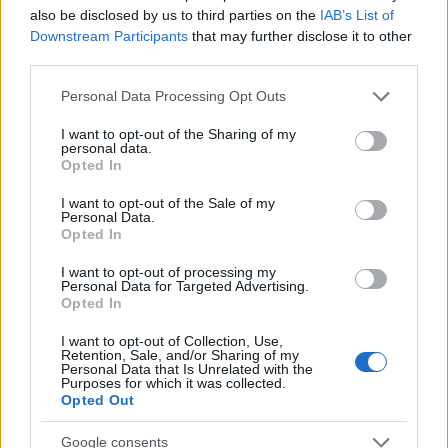
(karvezető: Bubnó Tamás). Az előadás hossza
also be disclosed by us to third parties on the
IAB’s List of
körülbelül 50 perc.
Downstream Participants
that may further disclose it to other
third parties.
Ajánlott életkor: 4-10 év
Please note that this website/app uses one or more Google
Personal Data Processing Opt Outs
services and may gather and store information including but
További
információ itt!
not limited to your visit or usage behaviour. You may click to
I want to opt-out of the Sharing of my
personal data.
grant or deny consent to Google and its third-party tags to
Opted In
use your data for below specified purposes in below Google
consent section.
I want to opt-out of the Sale of my
Personal Data.
Koncert
Gyermek
Concerto Budapest
Komolyzene
Opted In
I want to opt-out of processing my
Personal Data for Targeted Advertising.
Opted In
I want to opt-out of Collection, Use,
Retention, Sale, and/or Sharing of my
Personal Data that Is Unrelated with the
Purposes for which it was collected.
Opted Out
BÉRLETTEL A ZENEAKADÉMIÁRA
Google consents