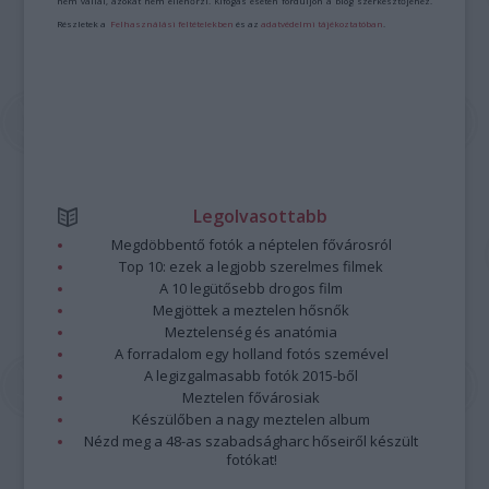
nem vállal, azokat nem ellenőrzi. Kifogás esetén forduljon a blog szerkesztőjéhez.
Részletek a
Felhasználási feltételekben
és az
adatvédelmi tájékoztatóban
.
Legolvasottabb
Megdöbbentő fotók a néptelen fővárosról
Top 10: ezek a legjobb szerelmes filmek
A 10 legütősebb drogos film
Megjöttek a meztelen hősnők
Meztelenség és anatómia
A forradalom egy holland fotós szemével
A legizgalmasabb fotók 2015-ből
Meztelen fővárosiak
Készülőben a nagy meztelen album
Nézd meg a 48-as szabadságharc hőseiről készült
fotókat!