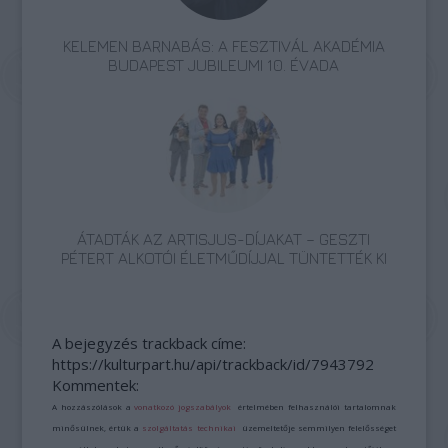
KELEMEN BARNABÁS: A FESZTIVÁL AKADÉMIA
BUDAPEST JUBILEUMI 10. ÉVADA
ÁTADTÁK AZ ARTISJUS-DÍJAKAT – GESZTI
PÉTERT ALKOTÓI ÉLETMŰDÍJJAL TÜNTETTÉK KI
A bejegyzés trackback címe:
https://kulturpart.hu/api/trackback/id/7943792
Kommentek:
A hozzászólások a
vonatkozó jogszabályok
értelmében felhasználói tartalomnak
minősülnek, értük a
szolgáltatás technikai
üzemeltetője semmilyen felelősséget