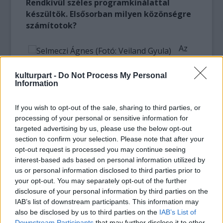
Rendkívül széles programkínálattal
készültök. Elsősorban milyen közönségre
számítotok?
Az
az
Selmeczi Ágnes (Fotó: Veiland Gyula)
kulturpart -
Do Not Process My Personal
álmunk, hogy a fesztivál idejére az ország
Information
kulturális fővárosa legyünk, hogy a figyelmet
erre az öt napra magunkra irányítsuk.
If you wish to opt-out of the sale, sharing to third parties, or
Budapest közelsége azonban nagy kihívást
processing of your personal or sensitive information for
állít elénk, így a program- és
targeted advertising by us, please use the below opt-out
rendezvényszervezés egyik célja, hogy itt
section to confirm your selection. Please note that after your
tartsa a fiatalokat, számukra is alternatívát
opt-out request is processed you may continue seeing
interest-based ads based on personal information utilized by
kínálva. Ennek egyik eszköze a frissen nyílt
us or personal information disclosed to third parties prior to
PostART
, amelynek indusztriális befogadó
your opt-out. You may separately opt-out of the further
térében koncerteket és előadásokat
disclosure of your personal information by third parties on the
szervezünk – a hely programjait a Budaörsi
IAB’s list of downstream participants. This information may
Szent Tarzíciusz Egyesülettel közösen állítjuk
also be disclosed by us to third parties on the
IAB’s List of
össze. De igyekszünk minél szélesebb
Downstream Participants
that may further disclose it to other