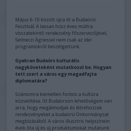
Május 6-10 között újra itt a Budaörsi
Fesztivál. A lassan húsz éves múltra
visszatekintő rendezvény főszervezőjével,
Selmeczi Ágnessel nem csak az idei
programokról beszélgettünk.
Gyakran Budaörs kulturális
nagyköveteként mutatkozol be. Hogyan
tett szert a város egy magadfajta
diplomatára?
Számomra kiemelten fontos a kultúra
közvetítése. Itt Budaörsön lehetőségem van
arra, hogy megálmodjak és létrehozzak
rendezvényeket a budaörsi Önkormányzat
megbízásából. A város illusztris helyszínein
évek óta új és új produktumokat mutatunk