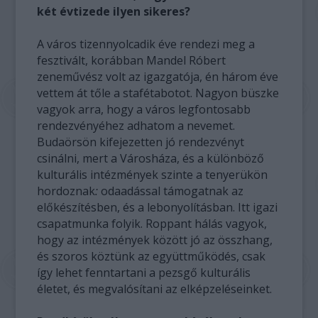
két évtizede ilyen sikeres?
A város tizennyolcadik éve rendezi meg a
fesztivált, korábban Mandel Róbert
zeneművész volt az igazgatója, én három éve
vettem át tőle a stafétabotot. Nagyon büszke
vagyok arra, hogy a város legfontosabb
rendezvényéhez adhatom a nevemet.
Budaörsön kifejezetten jó rendezvényt
csinálni, mert a Városháza, és a különböző
kulturális intézmények szinte a tenyerükön
hordoznak
:
odaadással támogatnak az
előkészítésben, és a lebonyolításban. Itt igazi
csapatmunka folyik. Roppant hálás vagyok,
hogy az intézmények között jó az összhang,
és szoros köztünk az együttműködés, csak
így lehet fenntartani a pezsgő kulturális
életet, és megvalósítani az elképzeléseinket.