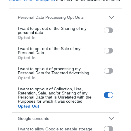
réteget megszólítani és idecsalogatni: a lista
third parties.
az Ivan & the Parazoltól a szimfonikus
Please note that this website/app uses one or more Google
koncertig, a bábozástól a slam poetry-ig,
Personal Data Processing Opt Outs
services and may gather and store information including but
avagy – bármilyen meglepően hangzik –
not limited to your visit or usage behaviour. You may click to
I want to opt-out of the Sharing of my
Kocsis Zoltántól Szabó Benedekig tart. A
personal data.
grant or deny consent to Google and its third-party tags to
Budaörs Fesztivál további célja, hogy
Opted In
use your data for below specified purposes in below Google
bemutassa a város csodálatos helyszíneit, így
consent section.
I want to opt-out of the Sale of my
a fesztiválhangulat kiterjed a Kálvária térre, a
Personal Data.
Budaörsi Városi Sportcsarnokra, a Kürt
Opted In
Rendezvényközpontra, gyönyörű
I want to opt-out of processing my
templomainkra, és a Budaörsi Latinovits
Personal Data for Targeted Advertising.
Színházra is.
Opted In
I want to opt-out of Collection, Use,
Mi a helyzet a gasztronómiával?
Retention, Sale, and/or Sharing of my
Personal Data that Is Unrelated with the
Purposes for which it was collected.
Az igényes gasztrokultúra számunkra
Opted Out
nagyon fontos, a szabadtéri napon
mutatkoznak be a kiválasztott helyi
Google consents
vállalkozók mellett olyan magyar cégek,
I want to allow Google to enable storage