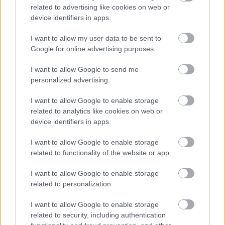
melyek az általunk támasztott minőségi
related to advertising like cookies on web or
elvárásoknak maradéktalanul eleget tesznek.
device identifiers in apps.
Érdemes lesz majd megkóstolni például a
Gardon Bisztró
erdélyi ételkülönlegességeit,
I want to allow my user data to be sent to
vagy a
Mojito Lemon
kínálatát – ők
Google for online advertising purposes.
világszínvonalú koktélokkal készülnek.
I want to allow Google to send me
personalized advertising.
Az év második felére milyen terveid
vannak?
I want to allow Google to enable storage
related to analytics like cookies on web or
Budaörs több nagy városi rendezvényét is én
device identifiers in apps.
szervezem, tehát a Budaörsi Vigasságok, a
Budaörsi Advent is szerepel az ez évi teendők
I want to allow Google to enable storage
között. A PostART-nak a Gardon Bisztróval
related to functionality of the website or app.
való közös megújítása is itt van a küszöbön,
I want to allow Google to enable storage
nyárra gyermektáboroztatást tervezünk
related to personalization.
kézműves, színész mesterséget bemutató,
néptáncos, és egyéb tematikában. Izgalmas,
I want to allow Google to enable storage
színes kulturális közösségi teret szeretnénk
related to security, including authentication
létrehozni, melyet a fesztivál idején nyíló