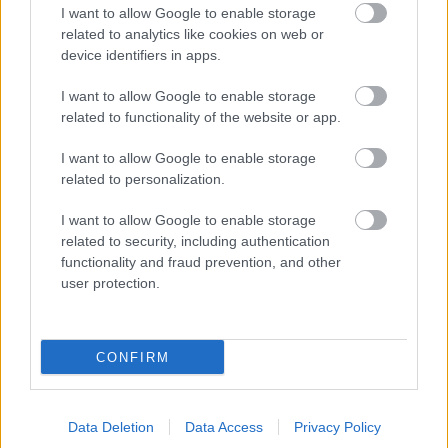
I want to allow Google to enable storage
related to analytics like cookies on web or
device identifiers in apps.
I want to allow Google to enable storage
related to functionality of the website or app.
VISSZATÉRT A BETEKINTŐ A THÁLIA SZÍNHÁZBA
I want to allow Google to enable storage
related to personalization.
I want to allow Google to enable storage
related to security, including authentication
functionality and fraud prevention, and other
user protection.
ÁTADTÁK A SZÍNIKRITIKUSOK DÍJÁT
CONFIRM
A bejegyzés trackback címe:
Data Deletion
Data Access
Privacy Policy
https://kulturpart.hu/api/trackback/id/7944082