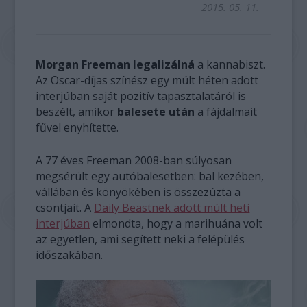
2015. 05. 11.
Morgan Freeman legalizálná
a kannabiszt.
Az Oscar-díjas színész egy múlt héten adott
interjúban saját pozitív tapasztalatáról is
beszélt, amikor
balesete után
a fájdalmait
fűvel enyhítette.
A 77 éves Freeman 2008-ban súlyosan
megsérült egy autóbalesetben: bal kezében,
vállában és könyökében is összezúzta a
csontjait. A
Daily Beastnek adott múlt heti
interjúban
elmondta, hogy a marihuána volt
az egyetlen, ami segített neki a felépülés
időszakában.