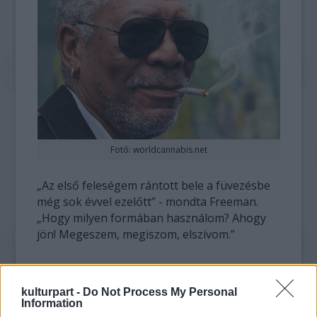
Fotó: worldcannabis.net
„Az első feleségem rántott bele a füvezésbe
még sok évvel ezelőtt” - mondta Freeman.
„Hogy milyen formában használom? Ahogy
jön! Megeszem, megiszom, elszívom.”
„A mozgalom már régóta tart, és egyre
inkább gyökeret ereszt” - tette hozzá a
kulturpart -
Do Not Process My Personal
színész a legalizálásra utalva. „A
Information
marihuánának sok fontos használati módja