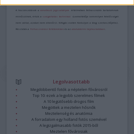
Kommentek:
A hozzászólások a
vonatkozó jogszabályok
értelmében felhasználói tartalomnak
minősülnek, értük a
szolgáltatás technikai
üzemeltetője semmilyen felelősséget
nem vállal, azokat nem ellenőrzi. Kifogás esetén forduljon a blog szerkesztőjéhez.
Részletek a
Felhasználási feltételekben
és az
adatvédelmi tájékoztatóban
.
Legolvasottabb
Megdöbbentő fotók a néptelen fővárosról
Top 10: ezek a legjobb szerelmes filmek
A 10 legütősebb drogos film
Megjöttek a meztelen hősnők
Meztelenség és anatómia
A forradalom egy holland fotós szemével
A legizgalmasabb fotók 2015-ből
Meztelen fővárosiak