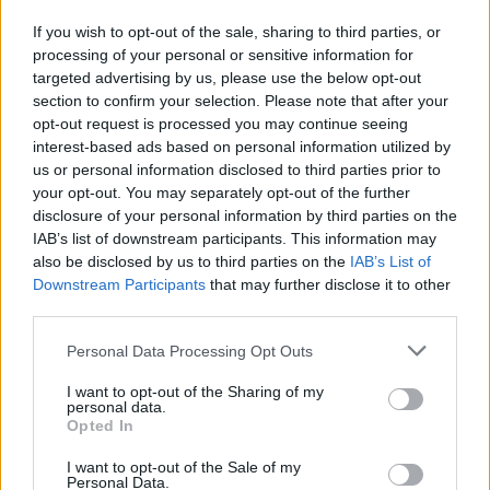
van. Komoly fájdalmaim vannak a kezemben,
If you wish to opt-out of the sale, sharing to third parties, or
és egyedül a fű tudja enyhíteni ezt az érzést.
processing of your personal or sensitive information for
Én azt mondom, legalizálják szerte a világon!”
targeted advertising by us, please use the below opt-out
section to confirm your selection. Please note that after your
opt-out request is processed you may continue seeing
Freeman a marihuána kulturális előnyeire is
interest-based ads based on personal information utilized by
felhívta a figyelmet. Felidézte a változást, ami
us or personal information disclosed to third parties prior to
az eredeti, békés 1969-es Woodstock
your opt-out. You may separately opt-out of the further
fesztivál és a 16 évvel ezelőtti 30 éves
disclosure of your personal information by third parties on the
évforduló közt jelentkezett, ahol komoly
IAB’s list of downstream participants. This information may
zavargásokra és tömeges letartóztatásokra
also be disclosed by us to third parties on the
IAB’s List of
került sor.
Downstream Participants
that may further disclose it to other
third parties.
Morgan Freeman 2005-ben nyerte el a
Please note that this website/app uses one or more Google
Personal Data Processing Opt Outs
legjobb mellékszereplőnek járó Oscar-díjat
services and may gather and store information including but
Clint Eastwood
Millió dolláros bébi
című
not limited to your visit or usage behaviour. You may click to
I want to opt-out of the Sharing of my
filmjében nyújtott alakításáért. A hollywoodi
personal data.
grant or deny consent to Google and its third-party tags to
Opted In
sztár jelenleg
5 Flights Up
című új filmjét
use your data for below specified purposes in below Google
népszerűsíti: a kapcsolati témájú,
consent section.
I want to opt-out of the Sale of my
Manhattanben játszódó vígjátékban Diane
Personal Data.