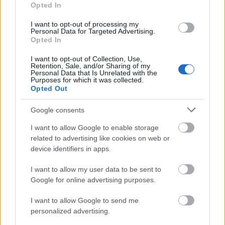
Opted In
Keatonnal játsszák a főszerepeket –
írja a
The Guardian
.
I want to opt-out of processing my
Personal Data for Targeted Advertising.
Opted In
A kannabiszhasználat mostanában ismét
kiemelt jelentőséget kapott az Egyesült
I want to opt-out of Collection, Use,
Államokban. Négy államban legalizálták a
Retention, Sale, and/or Sharing of my
Personal Data that Is Unrelated with the
marihuánát, és további tizenkét állam
Purposes for which it was collected.
engedélyezte az orvosi használatot, és
Opted Out
szüntette meg a birtoklásért járó komoly
Google consents
büntetéseket.
I want to allow Google to enable storage
related to advertising like cookies on web or
device identifiers in apps.
Forrás:
The Guardian
I want to allow my user data to be sent to
Google for online advertising purposes.
I want to allow Google to send me
personalized advertising.
Oscar
Drog
Színészek
Lavór