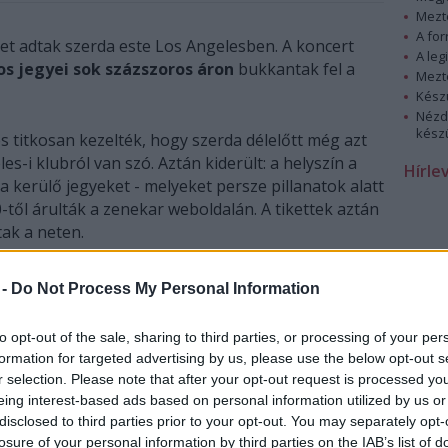
Mezt
A fo
t adtak szerda este Los Angelesben. A koncert
A leg
s jegyei sok százszoros áron
bukkantak fel a
Mezt
Kész
Nézd
készü
s titkosan kezelték, hogy szerda délelőtt még azt
es-i klubról van szó. Aztán kiderült: a helyszín a
Hírle
a kerülő jegyeket - melyeket persze pillanatok alatt
0-től árulták a zenekar weboldalán. A tikettek aztán
tak a neten.
 -
Do Not Process My Personal Information
to opt-out of the sale, sharing to third parties, or processing of your per
formation for targeted advertising by us, please use the below opt-out s
r selection. Please note that after your opt-out request is processed y
eing interest-based ads based on personal information utilized by us or
disclosed to third parties prior to your opt-out. You may separately opt-
losure of your personal information by third parties on the IAB’s list of