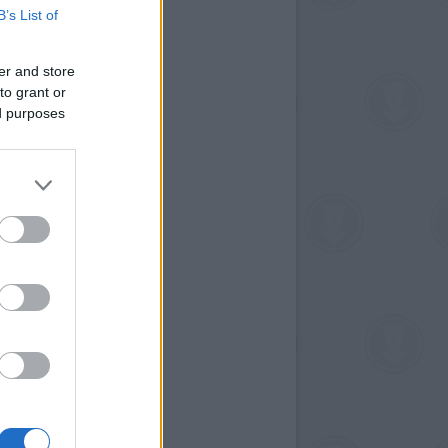
B’s List of
er and store
to grant or
ed purposes