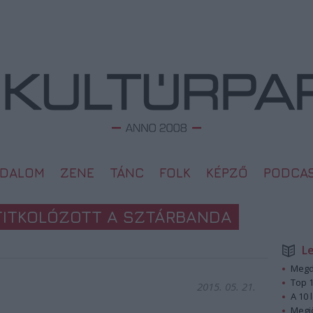
ODALOM
ZENE
TÁNC
FOLK
KÉPZŐ
PODCA
 TITKOLÓZOTT A SZTÁRBANDA
L
Megd
Top 1
2015. 05. 21.
A 10 
Megj