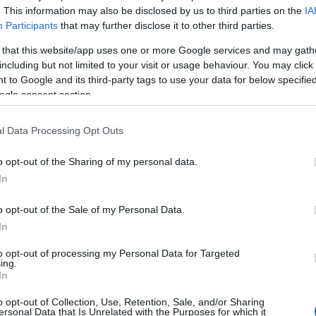
. This information may also be disclosed by us to third parties on the
IA
Participants
that may further disclose it to other third parties.
 that this website/app uses one or more Google services and may gath
including but not limited to your visit or usage behaviour. You may click 
 to Google and its third-party tags to use your data for below specifi
ogle consent section.
l Data Processing Opt Outs
yafutása egyik csúcsának számító (sőt, sokak
 nevezhető) 1971-es
Sticky Fingers
anyagát adta elő.
o opt-out of the Sharing of my personal data.
ngers
június elején újramaszterelt, kibővített delux
In
ak még több lemezes super deluxe) kiadásban
észetesen számos híresség is megjelent: többek
o opt-out of the Sale of my Personal Data.
Leonard Cohen és Patricia Arquette.
In
-amerikai turnéra indul. Ezek lesznek az első
to opt-out of processing my Personal Data for Targeted
űséges szaxofonosa, Bobby Keys (aki egyébként a
ing.
In
öltött be) tavaly decemberben elhunyt.
o opt-out of Collection, Use, Retention, Sale, and/or Sharing
ersonal Data that Is Unrelated with the Purposes for which it