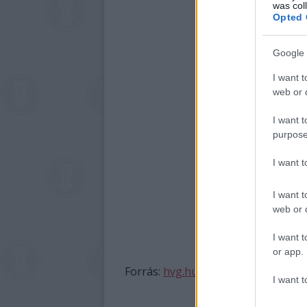
was col
Opted 
Google 
I want t
web or d
I want t
purpose
I want 
I want t
web or d
I want t
or app.
Forrás:
hvg.hu
I want t