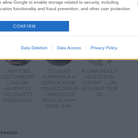
o allow Google to enable storage related to security, including
cation functionality and fraud prevention, and other user protection.
CONFIRM
Data Deletion
Data Access
Privacy Policy
„NEM TÖBB
TÚLVILÁGI
POGÁNY INDULÓ
EZER EMBERRE
OLIMPIKONOK A
MEGHÓDÍTJA
UTAZUNK,
DEPECHE MODE
EURÓPÁT - JÖN
HANEM EGY
UNIVERZUMÁBAN
AZ EU RAP TOUR
VÁLOGATOTT
– GRANDIÓZUS
’26
TÁRSASÁGRA”
SHOW AZ MVM
DOME-BAN
/7944360