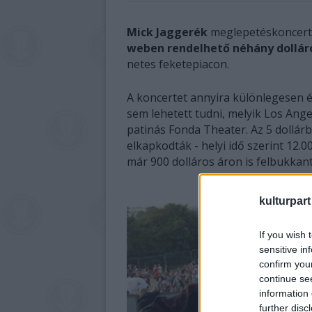
Mick Jaggerék
meglepetéskoncerte
weben rendelhető néhány dolláro
netes feketepiacon.
A koncertet annyira különlegesen é
sem lehetett tudni, melyik Los Angel
patinás Fonda Theater. Az 5 dollárb
elkapkodták - helyi idő szerint 12.0
már 900 dolláros áron is felbukkan
kulturpart
If you wish 
sensitive in
confirm you
continue se
information 
further disc