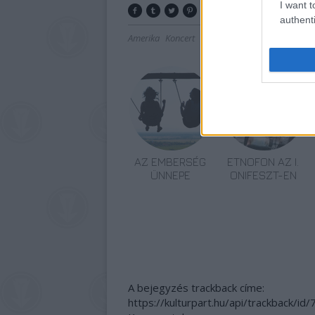
I want t
authenti
Amerika
Koncert
Zene
Rolling Stones
Lemez
AZ EMBERSÉG
ETNOFON AZ I.
ÜNNEPE
ONIFESZT-EN
A bejegyzés trackback címe:
https://kulturpart.hu/api/trackback/id