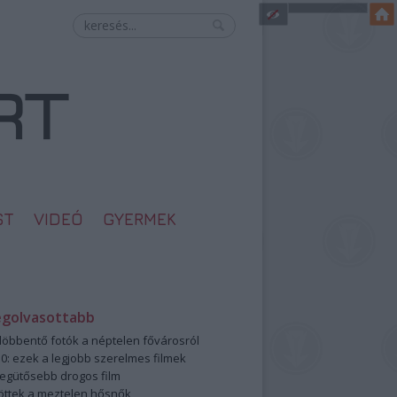
ST
VIDEÓ
GYERMEK
egolvasottabb
öbbentő fotók a néptelen fővárosról
0: ezek a legjobb szerelmes filmek
legütősebb drogos film
öttek a meztelen hősnők