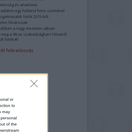
elenség és anatómia
rradalom egy holland fotós szemével
izgalmasabb fotók 2015-ből
elen fővárosiak
ülőben a nagy meztelen album
 meg a 48-as szabadságharc hőseiről
lt fotókat!
vél feliratkozás
sonal or
ection to
ou may
 personal
out of the
 downstream