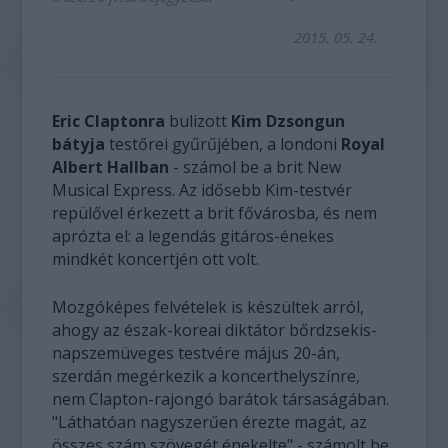
2015. 05. 24.
Eric Claptonra
bulizott
Kim Dzsongun
bátyja
testőrei gyűrűjében, a londoni
Royal
Albert Hallban
- számol be a brit New
Musical Express. Az idősebb Kim-testvér
repülővel érkezett a brit fővárosba, és nem
aprózta el: a legendás gitáros-énekes
mindkét koncertjén ott volt.
Mozgóképes felvételek is készültek arról,
ahogy az észak-koreai diktátor bőrdzsekis-
napszemüveges testvére május 20-án,
szerdán megérkezik a koncerthelyszínre,
nem Clapton-rajongó barátok társaságában.
"Láthatóan nagyszerűen érezte magát, az
összes szám szövegét énekelte" - számolt be