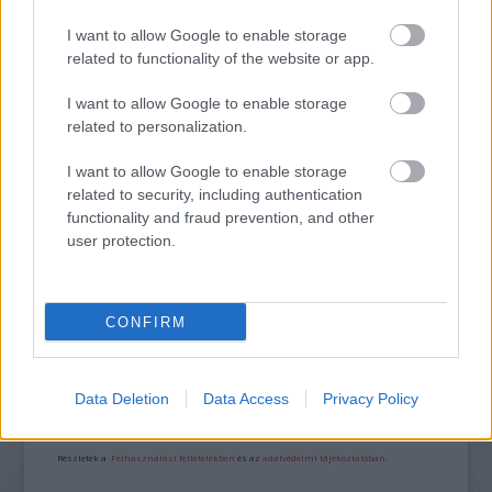
ETNOFON AZ I. ONIFESZT-EN
I want to allow Google to enable storage
related to functionality of the website or app.
I want to allow Google to enable storage
related to personalization.
I want to allow Google to enable storage
related to security, including authentication
„NEM TÖBB EZER EMBERRE UTAZUNK, HANEM
functionality and fraud prevention, and other
EGY VÁLOGATOTT TÁRSASÁGRA”
user protection.
A bejegyzés trackback címe:
CONFIRM
https://kulturpart.hu/api/trackback/id/7944436
Kommentek:
A hozzászólások a
vonatkozó jogszabályok
értelmében felhasználói tartalomnak
Data Deletion
Data Access
Privacy Policy
minősülnek, értük a
szolgáltatás technikai
üzemeltetője semmilyen felelősséget
nem vállal, azokat nem ellenőrzi. Kifogás esetén forduljon a blog szerkesztőjéhez.
Részletek a
Felhasználási feltételekben
és az
adatvédelmi tájékoztatóban
.