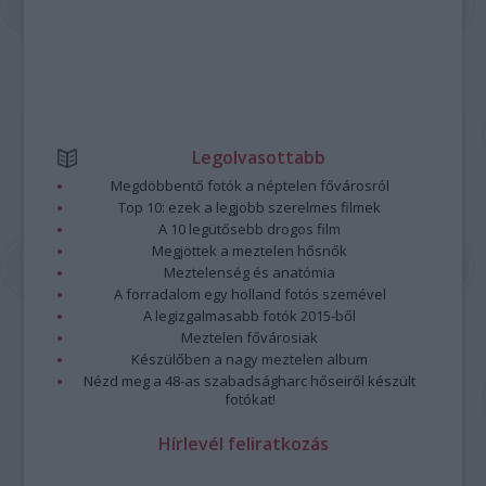
Legolvasottabb
Megdöbbentő fotók a néptelen fővárosról
Top 10: ezek a legjobb szerelmes filmek
A 10 legütősebb drogos film
Megjöttek a meztelen hősnők
Meztelenség és anatómia
A forradalom egy holland fotós szemével
A legizgalmasabb fotók 2015-ből
Meztelen fővárosiak
Készülőben a nagy meztelen album
Nézd meg a 48-as szabadságharc hőseiről készült
fotókat!
Hírlevél feliratkozás