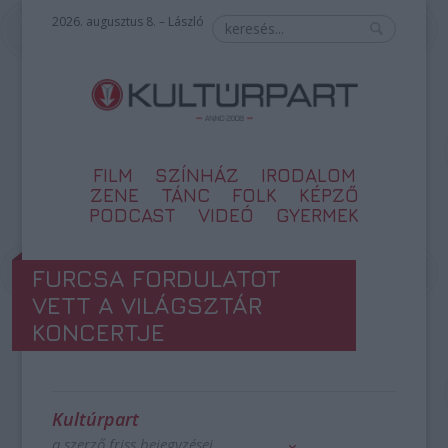
2026. augusztus 8. – László
FILM
SZÍNHÁZ
IRODALOM
ZENE
TÁNC
FOLK
KÉPZŐ
PODCAST
VIDEÓ
GYERMEK
FURCSA FORDULATOT
VETT A VILÁGSZTÁR
KONCERTJE
Kultúrpart
a szerző friss bejegyzései