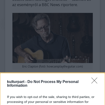
az eseményről a BBC News riportere.
Eric Clapton (fotó: howcaniplaytheguitar.com)
Kim Dzsongcshol - aki azért nem lehetett
kulturpart -
Do Not Process My Personal
vezető, apja Kim Dzsongil utódja, mert az túl
Information
nőiesnek tartotta - elkötelezett Eric Clapton-
rajongó, 2006-ban Németországban, 2011
If you wish to opt-out of the sale, sharing to third parties, or
Szingapúrban látták Clapton-koncerten.
processing of your personal or sensitive information for