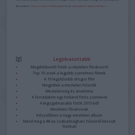
Részletek a
Felhasználási feltételekben
és az
adatvédelmi tájékoztatóban
.
Legolvasottabb
Megdöbbentő fotók a néptelen fővárosról
Top 10: ezek a legjobb szerelmes filmek
A 10 legütősebb drogos film
Megjöttek a meztelen hősnők
Meztelenség és anatómia
A forradalom egy holland fotós szemével
A legizgalmasabb fotók 2015-ből
Meztelen fővárosiak
Készülőben a nagy meztelen album
Nézd meg a 48-as szabadságharc hőseiről készült
fotókat!