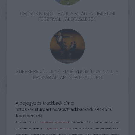
CSŰRÖK KÖZÖTT SZÓL A VILÁG – JUBILEUMI
FESZTIVÁL KALOTASZEGEN
ÉDESKESERŰ TURNÉ: ERDÉLYI KÖRÚTRA INDUL A
MAGYAR ÁLLAMI NÉPI EGYÜTTES
A bejegyzés trackback címe:
https://kulturpart.hu/api/trackback/id/7944546
Kommentek:
A hozzászólások a
vonatkozó jogszabályok
értelmében felhasználói tartalomnak
minősülnek, értük a
szolgáltatás technikai
üzemeltetője semmilyen felelősséget
nem vállal, azokat nem ellenőrzi. Kifogás esetén forduljon a blog szerkesztőjéhez.