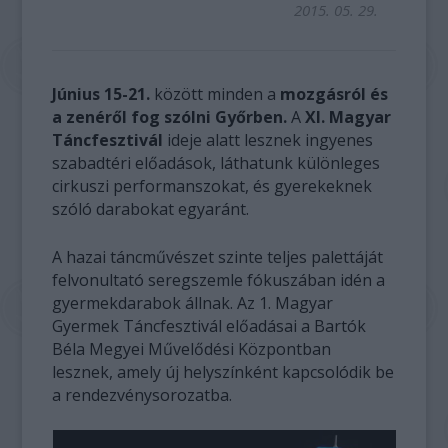
2015. 05. 29.
Június 15-21.
között minden a
mozgásról és
a zenéről fog szólni Győrben.
A
XI. Magyar
Táncfesztivál
ideje alatt lesznek ingyenes
szabadtéri előadások, láthatunk különleges
cirkuszi performanszokat, és gyerekeknek
szóló darabokat egyaránt.
A hazai táncművészet szinte teljes palettáját
felvonultató seregszemle fókuszában idén a
gyermekdarabok állnak. Az 1. Magyar
Gyermek Táncfesztivál előadásai a Bartók
Béla Megyei Művelődési Központban
lesznek, amely új helyszínként kapcsolódik be
a rendezvénysorozatba.