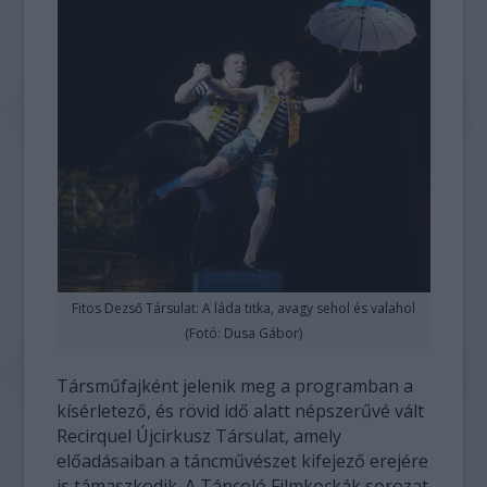
Fitos Dezső Társulat: A láda titka, avagy sehol és valahol
(Fotó: Dusa Gábor)
Társműfajként jelenik meg a programban a
kísérletező, és rövid idő alatt népszerűvé vált
Recirquel Újcirkusz Társulat, amely
előadásaiban a táncművészet kifejező erejére
is támaszkodik. A Táncoló Filmkockák sorozat