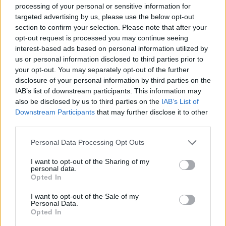
processing of your personal or sensitive information for
targeted advertising by us, please use the below opt-out
section to confirm your selection. Please note that after your
opt-out request is processed you may continue seeing
interest-based ads based on personal information utilized by
us or personal information disclosed to third parties prior to
your opt-out. You may separately opt-out of the further
disclosure of your personal information by third parties on the
IAB’s list of downstream participants. This information may
also be disclosed by us to third parties on the
IAB’s List of
Downstream Participants
that may further disclose it to other
third parties.
Please note that this website/app uses one or more Google
Personal Data Processing Opt Outs
services and may gather and store information including but
not limited to your visit or usage behaviour. You may click to
I want to opt-out of the Sharing of my
personal data.
grant or deny consent to Google and its third-party tags to
Opted In
use your data for below specified purposes in below Google
consent section.
A fesztivál részletes programját, és a
I want to opt-out of the Sale of my
Personal Data.
jegyvásárlásról szóló információkat
Opted In
megtalálja a
rendezvény honlapján.