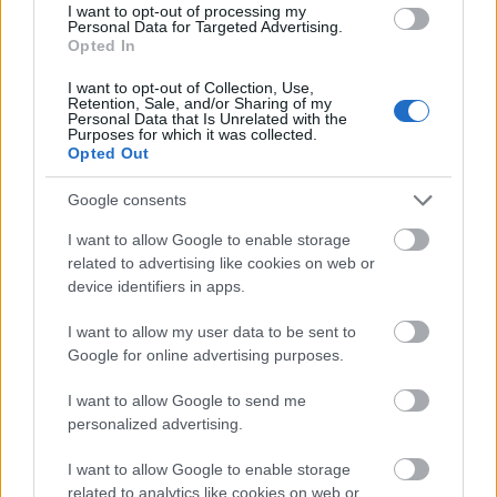
I want to opt-out of processing my
Personal Data for Targeted Advertising.
A Magyar Táncfesztivál 1998 – óta a
Opted In
fővárosban zajló Budapest Táncfesztivál
mellett a hazai táncművészet legnagyobb
I want to opt-out of Collection, Use,
Retention, Sale, and/or Sharing of my
seregszemléje, amely az elmúlt egy év
Personal Data that Is Unrelated with the
Purposes for which it was collected.
legjelentősebb alkotásait, figyelemre méltó
Opted Out
kísérletező darabjait, újításait vonultatja fel. A
közönség és az alkotók, előadók és
Google consents
kritikusok, elméleti szakemberek, szakmai
szervezetek találkozási pontja, amely a
I want to allow Google to enable storage
related to advertising like cookies on web or
művek koncentrált befogadásán kívül évről-
device identifiers in apps.
évre lehetőséget kínál az alkotói szándékok
elemzésére, és a szakma égető, aktuális
I want to allow my user data to be sent to
problémáinak megvitatására is. A rendezvény
Google for online advertising purposes.
ideje alatt a műfaj széles palettája mutatkozik
be a klasszikus, valamint kortárs stílusoktól
I want to allow Google to send me
kezdve a néptáncon és élménytáncon át, a
personalized advertising.
mindenki által befogadható, követhető városi
folklórig.
I want to allow Google to enable storage
related to analytics like cookies on web or