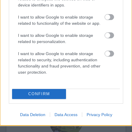
device identifiers in apps.
I want to allow Google to enable storage
related to functionality of the website or app.
Fesztivál
Tánc
Néptánc
Kortárs
Gyermek
Győri Balett
Nemzeti Táncszínház
Balett
I want to allow Google to enable storage
related to personalization.
I want to allow Google to enable storage
related to security, including authentication
functionality and fraud prevention, and other
user protection.
A HAGYOMÁNY ÉS A KORTÁRS DIVAT
TALÁLKOZÁSA – „KIS FEKETE” DIVATBEMUTATÓ
A HAGYOMÁNYOK HÁZÁBAN
CONFIRM
Data Deletion
Data Access
Privacy Policy