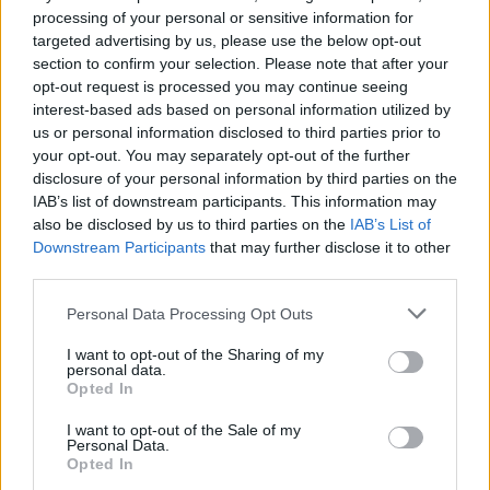
A két park tervezését már elkezdték a
processing of your personal or sensitive information for
szakemberek a Belvedere-től a klinikákig.
targeted advertising by us, please use the below opt-out
Annyi biztos, hogy a múzeum előtti elavult
section to confirm your selection. Please note that after your
medencés szökőkutat elbontják, a helyére
opt-out request is processed you may continue seeing
valamilyen vízjáték kerülhet majd. Nagy
interest-based ads based on personal information utilized by
Sándor fejlesztési alpolgármester a bontást
us or personal information disclosed to third parties prior to
többek között azzal indokolta, hogy a tér
your opt-out. You may separately opt-out of the further
használatát erősen korlátozza. Megjegyezte,
disclosure of your personal information by third parties on the
IAB’s list of downstream participants. This information may
lesz helyette másik vízjáték, és a javaslatok a
also be disclosed by us to third parties on the
IAB’s List of
tervekbe beépíthetők.
Downstream Participants
that may further disclose it to other
third parties.
A medence egyébként elég rossz állapotban
van. Évente újra kellett festeni a szivárgások
Please note that this website/app uses one or more Google
Personal Data Processing Opt Outs
és a külleme miatt. Egy új szökőkút
services and may gather and store information including but
not limited to your visit or usage behaviour. You may click to
I want to opt-out of the Sharing of my
üzembiztos lenne, kisebb fogyasztással
personal data.
grant or deny consent to Google and its third-party tags to
változatosabb víz- és fényjátékra lenen
Opted In
use your data for below specified purposes in below Google
képes.
consent section.
I want to opt-out of the Sale of my
Personal Data.
Opted In