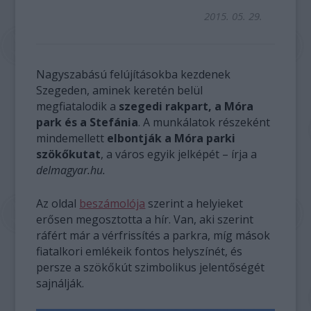
2015. 05. 29.
Nagyszabású felújításokba kezdenek
Szegeden, aminek keretén belül
megfiatalodik a
szegedi rakpart, a Móra
park és a Stefánia
. A munkálatok részeként
mindemellett
elbontják a Móra parki
szökőkutat
, a város egyik jelképét – írja a
delmagyar.hu.
Az oldal
beszámolója
szerint a helyieket
erősen megosztotta a hír. Van, aki szerint
ráfért már a vérfrissítés a parkra, míg mások
fiatalkori emlékeik fontos helyszínét, és
persze a szökőkút szimbolikus jelentőségét
sajnálják.