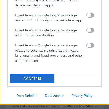
related to analytics like cookies on web or
device identifiers in apps.
BRASCH BENCE JÁTSSZA PORTHOST A SZEGEDI
I want to allow Google to enable storage
SZABADTÉRI JÁTÉKOKON
related to functionality of the website or app.
I want to allow Google to enable storage
related to personalization.
I want to allow Google to enable storage
related to security, including authentication
functionality and fraud prevention, and other
ARÉNA-KÜLÖNKIADÁSOKKAL BÚCSÚZIK AZ
user protection.
ŐRÜLT NŐK KETRECE
CONFIRM
A bejegyzés trackback címe:
https://kulturpart.hu/api/trackback/id/7944556
Kommentek:
Data Deletion
Data Access
Privacy Policy
A hozzászólások a
vonatkozó jogszabályok
értelmében felhasználói tartalomnak
minősülnek, értük a
szolgáltatás technikai
üzemeltetője semmilyen felelősséget