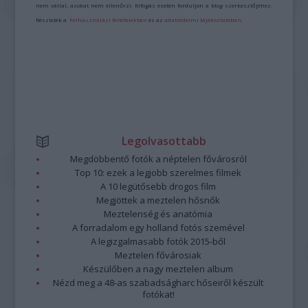
nem vállal, azokat nem ellenőrzi. Kifogás esetén forduljon a blog szerkesztőjéhez.
Részletek a
Felhasználási feltételekben
és az
adatvédelmi tájékoztatóban
.
Legolvasottabb
Megdöbbentő fotók a néptelen fővárosról
Top 10: ezek a legjobb szerelmes filmek
A 10 legütősebb drogos film
Megjöttek a meztelen hősnők
Meztelenség és anatómia
A forradalom egy holland fotós szemével
A legizgalmasabb fotók 2015-ből
Meztelen fővárosiak
Készülőben a nagy meztelen album
Nézd meg a 48-as szabadságharc hőseiről készült
fotókat!