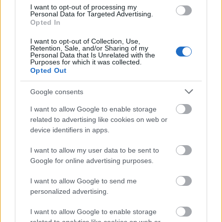
I want to opt-out of processing my
Forrás:
librarius.hu
Personal Data for Targeted Advertising.
Opted In
I want to opt-out of Collection, Use,
Retention, Sale, and/or Sharing of my
Personal Data that Is Unrelated with the
Szeged
Felújítás
Lavór
Purposes for which it was collected.
Opted Out
Google consents
I want to allow Google to enable storage
related to advertising like cookies on web or
device identifiers in apps.
I want to allow my user data to be sent to
ELINDULT A NYÁRZÁRÓ FESZTIVÁL: SZIRMAI
Google for online advertising purposes.
MARCI ADTA ÁT AZ ELSŐ SZIN-KARSZALAGOT
I want to allow Google to send me
personalized advertising.
I want to allow Google to enable storage