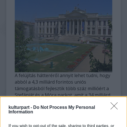
A felújítás hátteréről annyit lehet tudni, hogy
abból a 4,3 milliárd forintos uniós
támogatásból fejlesztik több száz millióért a
Stefániát és a Móra parkot, amit a 34 milliárd
forint uniós támogatás Terület- és
Településfejlesztési Operatív Programból
kulturpart -
Do Not Process My Personal
Information
költhet Szeged közterületekre.
If you wish to opt-out of the sale, sharing to third parties, or