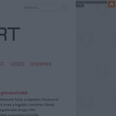
ST
VIDEÓ
GYERMEK
egolvasottabb
öbbentő fotók a néptelen fővárosról
0: ezek a legjobb szerelmes filmek
legütősebb drogos film
öttek a meztelen hősnők