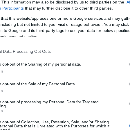
. This information may also be disclosed by us to third parties on the
IA
Participants
that may further disclose it to other third parties.
 that this website/app uses one or more Google services and may gath
including but not limited to your visit or usage behaviour. You may click 
 to Google and its third-party tags to use your data for below specifi
ogle consent section.
l Data Processing Opt Outs
 Mikecz Kornél (Fotó: Kerekes Zoltán)
o opt-out of the Sharing of my personal data.
anszművész a Magyar Képzőművészeti Főiskolán
In
tóval, digitális képalkotó eljárásokkal és videóval
inkább a performatív műfajok felé fordul,
o opt-out of the Sale of my Personal Data.
púgy szívesen alkalmazza, mint a könnyűzenét
In
lnyerte a berlini Bethanien művészház ösztöndíját,
íjra jelölték. 2011-ben Munkácsy Mihály-díjat
to opt-out of processing my Personal Data for Targeted
ing.
pviselte a Velencei Biennálén. Jelenleg Berlinben
In
llításon vett részt Európában, Amerikában és
o opt-out of Collection, Use, Retention, Sale, and/or Sharing
ersonal Data that Is Unrelated with the Purposes for which it
lected.