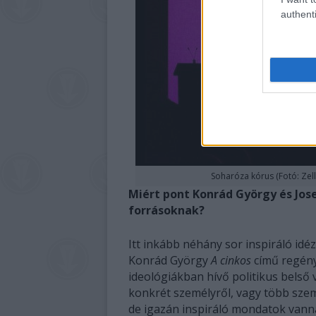
authenti
Soharóza kórus (Fotó: Zel
Miért pont Konrád György és Jo
forrásoknak?
Itt inkább néhány sor inspiráló idé
Konrád György
A cinkos
című regény
ideológiákban hívő politikus belső v
konkrét személyről, vagy több szem
de igazán inspiráló mondatok vann