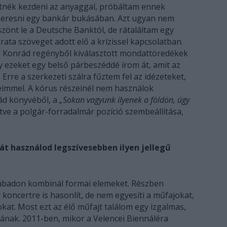
tnék kezdeni az anyaggal, próbáltam ennek
eresni egy bankár bukásában. Azt ugyan nem
nt le a Deutsche Banktól, de rátaláltam egy
ata szöveget adott elő a krízissel kapcsolatban.
a Konrád regényből kiválasztott mondattöredékek
y ezeket egy belső párbeszéddé írom át, amit az
t. Erre a szerkezeti szálra fűztem fel az idézeteket,
geimmel. A kórus részeinél nem használok
rád könyvéből, a
„Sokan vagyunk ilyenek a földön, úgy
letve a polgár-forradalmár pozíció szembeállítása,
t használod legszívesebben ilyen jellegű
badon kombinál formai elemeket. Részben
 koncertre is hasonlít, de nem egyesíti a műfajokat,
kat. Most ezt az élő műfajt találom egy izgalmas,
mának. 2011-ben, mikor a Velencei Biennáléra