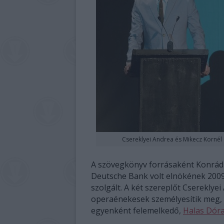
Csereklyei Andrea és Mikecz Kornél 
A szövegkönyv forrásaként Konrá
Deutsche Bank volt elnökének 2009.
szolgált. A két szereplőt Csereklye
operaénekesek személyesítik meg, m
egyenként felemelkedő,
Halas Dór