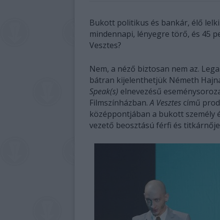
Bukott politikus és bankár, élő lel
mindennapi, lényegre törő, és 45 p
Vesztes?
Nem, a néző biztosan nem az. Leg
bátran kijelenthetjük Németh Hajn
Speak(s)
elnevezésű eseménysorozat
Filmszínházban.
A Vesztes
című produ
középpontjában a bukott személy és 
vezető beosztású férfi és titkárnő