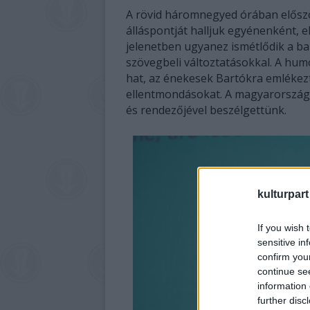
A rövid háromnegyed órában először
álláspontját halljuk egyénenként, e
jelenetben ugyanez ismétlődik a b
szövegbeli változtatásokkal. A hu
hat, az énekesek Bartókra emlékezte
ellentmondásokat. A magyarországi
és rendezőjével beszélgettünk.
kulturpart
If you wish 
sensitive in
confirm you
continue se
information 
further disc