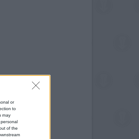
sonal or
ection to
ou may
 personal
out of the
 downstream