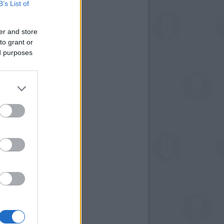
B’s List of
er and store
to grant or
ed purposes