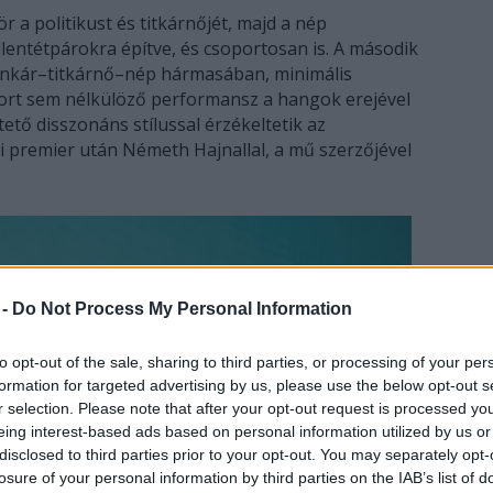
 a politikust és titkárnőjét, majd a nép
llentétpárokra építve, és csoportosan is. A második
ankár–titkárnő–nép hármasában, minimális
mort sem nélkülöző performansz a hangok erejével
tő disszonáns stílussal érzékeltetik az
 premier után Németh Hajnallal, a mű szerzőjével
 -
Do Not Process My Personal Information
to opt-out of the sale, sharing to third parties, or processing of your per
formation for targeted advertising by us, please use the below opt-out s
r selection. Please note that after your opt-out request is processed y
eing interest-based ads based on personal information utilized by us or
disclosed to third parties prior to your opt-out. You may separately opt-
losure of your personal information by third parties on the IAB’s list of