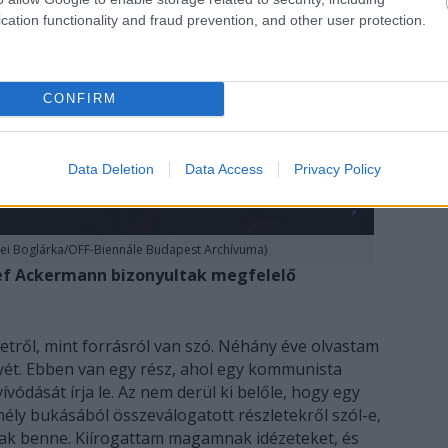
cation functionality and fraud prevention, and other user protection.
CONFIRM
Data Deletion
Data Access
Privacy Policy
lei Boglárka/OFF-Biennále Budapest Archívuma)
sef Ackermann bizonyultak megfelelő
zetről, mint forrásról van szó. Néhány éve olvastam
ét. Ebben van egy rész, ahol egy kommunista
ívódását írja le. Az nem derül ki belőle, hogy egy
ély bukásából összeválogatott részletekről szól-e,
ak benne. Kiírogattam magamnak idézeteket, és