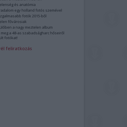
elenség és anatómia
rradalom egy holland fotós szemével
izgalmasabb fotók 2015-ből
elen fővárosiak
ülőben a nagy meztelen album
 meg a 48-as szabadságharc hőseiről
lt fotókat!
vél feliratkozás