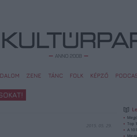
ODALOM
ZENE
TÁNC
FOLK
KÉPZŐ
PODCA
SOKAT!
L
Megd
Top 1
2015. 05. 29.
A 10 
Megj