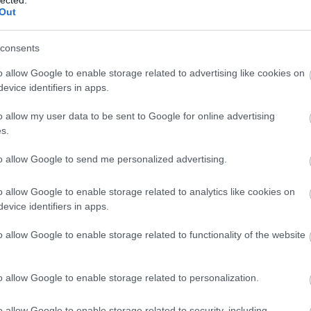
 ősbemutatója, a hazai közönség viszont csak
Out
sztes
sel. Honnan érkezett az inspiráció, hogy
etein belül valósítsátok meg ezt a produkciót?
consents
o allow Google to enable storage related to advertising like cookies on
 első bemutatóját angol nyelven, Berlinben
evice identifiers in apps.
németül és magyarul is, de nem a nyelv, hanem a
y szívesen bemutatnám itthon is, csak kellett egy
o allow my user data to be sent to Google for online advertising
am más darabokon, aztán az előadásról készült
s.
z OFF Biennálé részéről, hogy valósítsuk meg itt.
e erősen reflektál a színpad-nézőtér viszonyra.
to allow Google to send me personalized advertising.
o allow Google to enable storage related to analytics like cookies on
evice identifiers in apps.
o allow Google to enable storage related to functionality of the website
o allow Google to enable storage related to personalization.
o allow Google to enable storage related to security, including