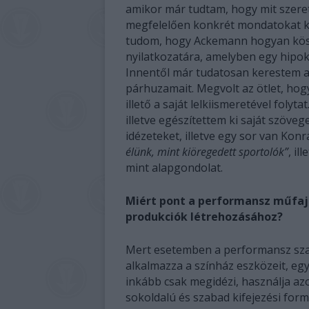
amikor már tudtam, hogy mit szere
megfelelően konkrét mondatokat k
tudom, hogy Ackemann hogyan köszö
nyilatkozatára, amelyben egy hipokr
Innentől már tudatosan kerestem 
párhuzamait. Megvolt az ötlet, hog
illető a saját lelkiismeretével folyta
illetve egészítettem ki saját szöve
idézeteket, illetve egy sor van Kon
élünk, mint kiöregedett sportolók”
, il
mint alapgondolat.
Miért pont a performansz műfajá
produkciók létrehozásához?
Mert esetemben a performansz sza
alkalmazza a színház eszközeit, egy
inkább csak megidézi, használja azo
sokoldalú és szabad kifejezési for