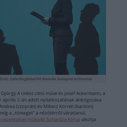
(Fotó: Zellei Boglárka/OFF-Biennále Budapest Archívuma)
d György
A cinkos
című műve és Josef Ackermann, a
 április 2-án adott nyilatkozatának átdolgozása
i Andrea (szoprán) és Mikecz Kornél (bariton)
íg a „tömeget” a nézőtérről váratlanul,
a vezetésével működő Soharóza kórus
alkotja.