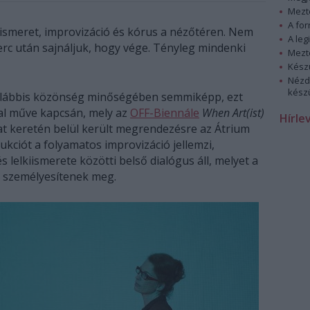
Mezt
A fo
kiismeret, improvizáció és kórus a nézőtéren. Nem
A leg
erc után sajnáljuk, hogy vége. Tényleg mindenki
Mezt
Kész
Nézd
készü
alábbis közönség minőségében semmiképp, ezt
al műve kapcsán, mely az
OFF-Biennále
When Art(ist)
Hírle
 keretén belül került megrendezésre az Átrium
kciót a folyamatos improvizáció jellemzi,
lelkiismerete közötti belső dialógus áll, melyet a
je személyesítenek meg.