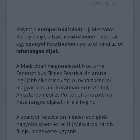
2015. 06. 01.
Folytatja
európai hódítását
Ujj Mészáros
Károly filmje, a
Liza, a rókatündér
– ezúttal
egy
spanyol fesztiválon
nyerte el mind az
öt
lehetséges díjat.
A Madridban megrendezett Nocturna
Fantasztikus Filmek Fesztiválján aratta
legújabb sikereit a
Liza, a rókatündér
című
magyar film, ami korábban Brüsszelből,
Amszterdamból és Portóból is hozott már
haza rangos díjakat - írja a hvg.hu.
A spanyol fesztiválon minden eddiginél
nagyobb sikert ért el Ujj Mészáros Károly
filmje, megnyerte ugyanis: