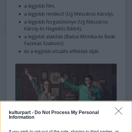
a legjobb film,
a legjobb rendező (Ujj Mészáros Károly),
a legjobb forgatókönyv (Ujj Mészáros
Károly és Hegedűs Bálint),
a legjobb alakítás (Balsai Mónika és Bede
Fazekas Szabolcs)
és a legjobb vizuális effektek díját.
kulturpart -
Do Not Process My Personal
Information
Ez az öt kategória volt a versenyprogramban,
If you wish to opt-out of the sale, sharing to third parties, or