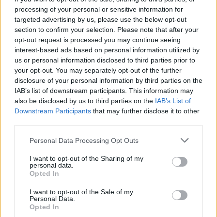
tehát 100 százalékos eredménnyel térhetnek
processing of your personal or sensitive information for
haza a készítők, annak ellenére, hogy a nyolc
targeted advertising by us, please use the below opt-out
filmből álló szekció hét másik alkotása egytől
section to confirm your selection. Please note that after your
egyig vagy amerikai vagy ausztrál produkció
opt-out request is processed you may continue seeing
volt, olyan nevekkel, mint Simon Pegg, Lukas
interest-based ads based on personal information utilized by
Haas, Tara Reid vagy Stephen Lang.
us or personal information disclosed to third parties prior to
your opt-out. You may separately opt-out of the further
disclosure of your personal information by third parties on the
Ez az öt kategória volt a versenyprogramban,
IAB’s list of downstream participants. This information may
tehát 100 százalékos eredménnyel térhetnek
also be disclosed by us to third parties on the
IAB’s List of
haza a készítők, annak ellenére, hogy a nyolc
Downstream Participants
that may further disclose it to other
filmből álló szekció hét másik alkotása egytől
third parties.
egyig vagy amerikai vagy ausztrál produkció
volt, olyan nevekkel, mint Simon Pegg, Lukas
Please note that this website/app uses one or more Google
Personal Data Processing Opt Outs
Haas, Tara Reid vagy Stephen Lang.
services and may gather and store information including but
not limited to your visit or usage behaviour. You may click to
I want to opt-out of the Sharing of my
personal data.
grant or deny consent to Google and its third-party tags to
A filmről írt kritikánkat itt olvashatja.
Opted In
use your data for below specified purposes in below Google
consent section.
I want to opt-out of the Sale of my
Personal Data.
Opted In