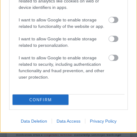
related to analytics like cookies on web or
device identifiers in apps.
TERMÉSZETFELETTI ERŐK ÉS ELFELEDETT
TITKOK: ITT A SHELBY OAKS – A GONOSZ
I want to allow Google to enable storage
NYOMÁBAN MAGYAR ELŐZETESE
related to functionality of the website or app.
I want to allow Google to enable storage
related to personalization.
I want to allow Google to enable storage
related to security, including authentication
functionality and fraud prevention, and other
SZÁGULDÁS, SÁRKÁNYOK, ROSSZFIÚK – A NYÁR
user protection.
10 LEGKEDVELTEBB MOZIJA MAGYARORSZÁGON
CONFIRM
A bejegyzés trackback címe:
https://kulturpart.hu/api/trackback/id/7944642
Data Deletion
Data Access
Privacy Policy
Kommentek:
A hozzászólások a
vonatkozó jogszabályok
értelmében felhasználói tartalomnak
minősülnek, értük a
szolgáltatás technikai
üzemeltetője semmilyen felelősséget