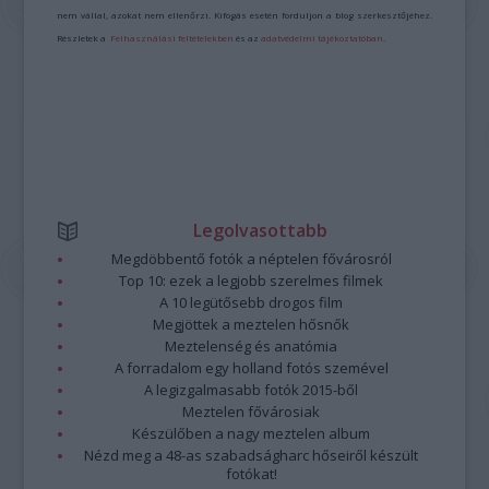
nem vállal, azokat nem ellenőrzi. Kifogás esetén forduljon a blog szerkesztőjéhez.
Részletek a
Felhasználási feltételekben
és az
adatvédelmi tájékoztatóban
.
Legolvasottabb
Megdöbbentő fotók a néptelen fővárosról
Top 10: ezek a legjobb szerelmes filmek
A 10 legütősebb drogos film
Megjöttek a meztelen hősnők
Meztelenség és anatómia
A forradalom egy holland fotós szemével
A legizgalmasabb fotók 2015-ből
Meztelen fővárosiak
Készülőben a nagy meztelen album
Nézd meg a 48-as szabadságharc hőseiről készült
fotókat!