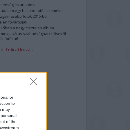
elenség és anatómia
rradalom egy holland fotós szemével
izgalmasabb fotók 2015-ből
elen fővárosiak
ülőben a nagy meztelen album
 meg a 48-as szabadságharc hőseiről
lt fotókat!
vél feliratkozás
sonal or
ection to
ou may
 personal
out of the
 downstream