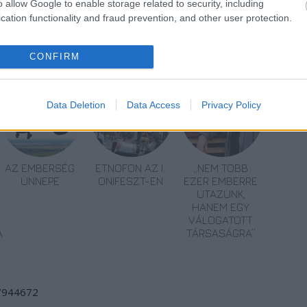
o allow Google to enable storage related to security, including
cation functionality and fraud prevention, and other user protection.
r
Turné
CONFIRM
Data Deletion
Data Access
Privacy Policy
AZ EMBERSÉG
ETNOFON AZ I.
„NEM TÖBB
ÜNNEPE
ONIFESZT-EN
EZER EMBERRE
UTAZUNK,
HANEM EGY
VÁLOGATOTT
A
TÁRSASÁGRA”
/7944672