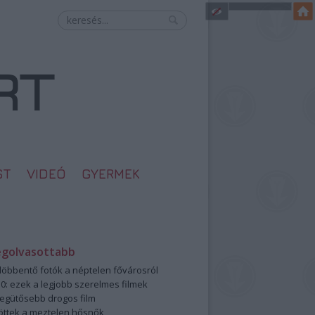
ST
VIDEÓ
GYERMEK
egolvasottabb
öbbentő fotók a néptelen fővárosról
0: ezek a legjobb szerelmes filmek
legütősebb drogos film
öttek a meztelen hősnők