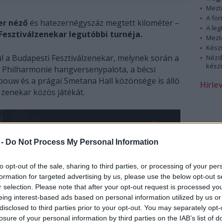
Mezt
A fo
er néző
és hatezernégyszáz megtett kilométer –
A leg
Fesztiválzenekar legutóbbi turnéja.
Mezt
Kész
l a Budapesti Fesztiválzenekar, melynek során a
Nézd
készü
zsi Philharmonie hangversenypalota, a bécsi
bouw és a prágai Smetana Hall közönsége is álló
Hírle
a zenekar közös játékát.
 -
Do Not Process My Personal Information
to opt-out of the sale, sharing to third parties, or processing of your per
formation for targeted advertising by us, please use the below opt-out s
r selection. Please note that after your opt-out request is processed y
eing interest-based ads based on personal information utilized by us or
disclosed to third parties prior to your opt-out. You may separately opt-
losure of your personal information by third parties on the IAB’s list of