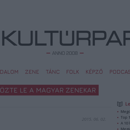
ODALOM
ZENE
TÁNC
FOLK
KÉPZŐ
PODCA
GÖZTE LE A MAGYAR ZENEKAR
L
Megd
Top 1
2015. 06. 02.
A 10 
Megj