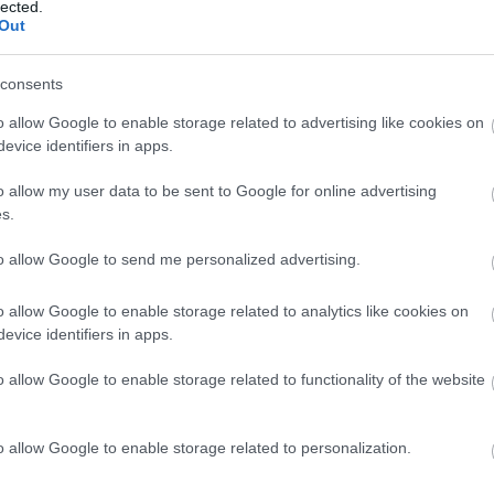
lected.
zt is felvetette: nem csupán kifogást keres-e az,
Out
ára panaszkodik. Egyik kritika sem hagyta szó nélkül
eghatóbb pontja annak a koncertnek, amely
consents
anatokban” – írta a Telegraph.
o allow Google to enable storage related to advertising like cookies on
z évadban vezette be, hogy a BFZ nem hangszeres,
evice identifiers in apps.
indenütt komoly sikert aratnak a muzsikusok. A
o allow my user data to be sent to Google for online advertising
ő jelzőkkel, kritikusa szerint a zenekar pompásan,
s.
 cseh kritika szerint a hegedűszóló ünnep volt a
ak, a rezek, a vonósok és a fuvolák pedig
to allow Google to send me personalized advertising.
t. A Bachtrack szerzője azt emelte ki, hogy a
ek, rendkívüli a belső egyensúly és nagyon
o allow Google to enable storage related to analytics like cookies on
evice identifiers in apps.
ekar nagy erőkkel készül
június 7-i Családi
o allow Google to enable storage related to functionality of the website
 18-i ingyenes
TérTáncKoncertjére
a Hősök terén, a
ndul. Akkor Argentínában, Brazíliában és
o allow Google to enable storage related to personalization.