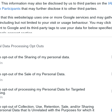
. This information may also be disclosed by us to third parties on the
IA
Participants
that may further disclose it to other third parties.
 that this website/app uses one or more Google services and may gath
including but not limited to your visit or usage behaviour. You may click 
 to Google and its third-party tags to use your data for below specifi
ogle consent section.
l Data Processing Opt Outs
o opt-out of the Sharing of my personal data.
kusztikájú Philharmonie hangversenypalotában
In
FZ. Fischer Iván zeneigazgató „nagy kalandnak”
reint a világ egyik legfontosabb és legjobb
o opt-out of the Sale of my Personal Data.
on, ezért minden zenésznek megtiszteltetés itt
In
t karmester fogalmazott: „itt még a hangszereknek
kar tíz nap alatt hét koncertet adott, összesen
to opt-out of processing my Personal Data for Targeted
ing.
ítményét nemcsak a közönség, a kritika is nagyra
In
o opt-out of Collection, Use, Retention, Sale, and/or Sharing
ersonal Data that Is Unrelated with the Purposes for which it
és „végtelenül sugárzó” hangzásáról írt, a szerző