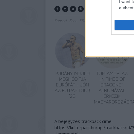
I want t
authenti
Koncert
Zene
Siker
Budapesti Fesztiválzeneka
POGÁNY INDULÓ
TORI AMOS: AZ
MEGHÓDÍTJA
„IN TIMES OF
EURÓPÁT - JÖN
DRAGONS”
AZ EU RAP TOUR
ALBUMÁVAL
’26
ÉRKEZIK
MAGYARORSZÁGR
A bejegyzés trackback címe:
https://kulturpart.hu/api/trackback/id
Kommentek: