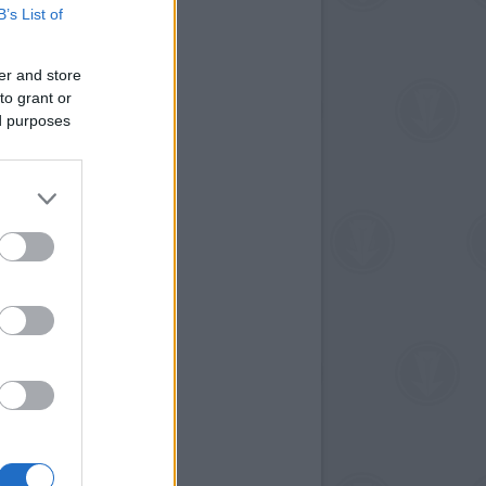
B’s List of
er and store
to grant or
ed purposes