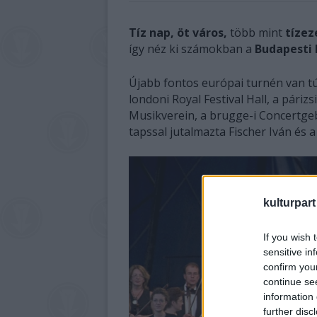
Tíz nap, öt város,
több mint
tízez
így néz ki számokban a
Budapesti 
Újabb fontos európai turnén van tú
londoni Royal Festival Hall, a pári
Musikverein, a brugge-i Concertge
tapssal jutalmazta Fischer Iván és 
kulturpart
If you wish 
sensitive in
confirm you
continue se
information 
further disc