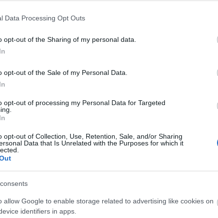
l Data Processing Opt Outs
o opt-out of the Sharing of my personal data.
In
o opt-out of the Sale of my Personal Data.
In
miai élményt is keresett Bangó Margitnál, aki
to opt-out of processing my Personal Data for Targeted
ing.
libahússal töltött káposztával, gulyáslevessel,
In
l és baconban sült süllővel. Bangó Margit az
lgozik a konyhában, tálal és az amerikai vendég
o opt-out of Collection, Use, Retention, Sale, and/or Sharing
ersonal Data that Is Unrelated with the Purposes for which it
z helyzetére panaszkodik.
lected.
Out
tóbb publikált előzetesében
egy rákospalotai
ar konyhával
. Odavolt a belsőségekből készített
consents
csintáért, bár ami azt illeti, a sörrel nem
lt töltött ki magának.
o allow Google to enable storage related to advertising like cookies on
evice identifiers in apps.