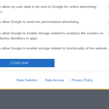
o allow my user data to be sent to Google for online advertising
s.
to allow Google to send me personalized advertising.
yság
Lavór
o allow Google to enable storage related to analytics like cookies on
evice identifiers in apps.
o allow Google to enable storage related to functionality of the website
CONFIRM
o allow Google to enable storage related to personalization.
o allow Google to enable storage related to security, including
ZÓ
cation functionality and fraud prevention, and other user protection.
Data Deletion
Data Access
Privacy Policy
LYEN