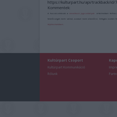
https://kulturpart.hu/api/trackback/id
Kommentek:
A hozzászólások a
vonatkozó jogszabályok
értelmében felhas
felelősséget nem vállal, azokat nem ellenőrzi. Kifogás esetén 
tájékoztatóban
.
Kultúrpart Csoport
Kap
Kultúrpart Kommunikáció
Impr
Rólunk
Partn