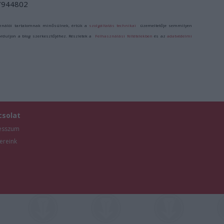
/7944802
ználói tartalomnak minősülnek, értük a
szolgáltatás technikai
üzemeltetője semmilyen
forduljon a blog szerkesztőjéhez. Részletek a
Felhasználási feltételekben
és az
adatvédelmi
csolat
esszum
ereink