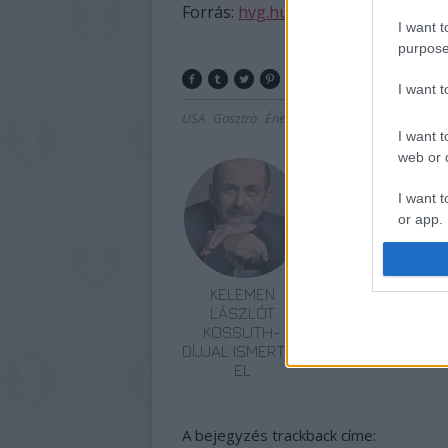
Forrás:
hvg.hu
I want t
purpose
I want 
USA
Gasztro
Énekes
Tévé
Kossuth-díj
Cigán
I want t
web or d
I want t
or app.
I want t
KELEMEN
ERDÉLYI
I want t
LÁSZLÓT
TÁNCHÁZTALÁLKO
authenti
KOSSUTH-
SZÉKELYUDVARHE
DÍJJAL ISMERTÉK
EL
A bejegyzés trackback címe: