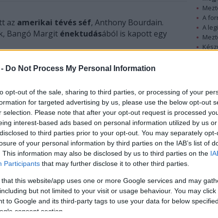
Mezt
A fo
tt az
amerikai tévés séf
, Anthony Bourdain.
A leg
ék, Bangó Margit
énektudás
ából is kapott egy
Mezt
Kész
Nézd
készü
Bangó Margitot a
CNN-en
szerdán megjelent
 -
Do Not Process My Personal Information
ain amerikai tévés séf készítette,
Parts Unknown
Hírle
lenségeit bemutató sorozatának magyar
to opt-out of the sale, sharing to third parties, or processing of your per
izód újabb előzetesét tették közzé,
Bemutatjuk a
formation for targeted advertising by us, please use the below opt-out s
címmel.
r selection. Please note that after your opt-out request is processed y
eing interest-based ads based on personal information utilized by us or
disclosed to third parties prior to your opt-out. You may separately opt-
losure of your personal information by third parties on the IAB’s list of
. This information may also be disclosed by us to third parties on the
IA
Participants
that may further disclose it to other third parties.
 that this website/app uses one or more Google services and may gath
including but not limited to your visit or usage behaviour. You may click 
 to Google and its third-party tags to use your data for below specifi
ogle consent section.