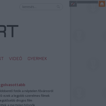
ST
VIDEÓ
GYERMEK
egolvasottabb
öbbentő fotók a néptelen fővárosról
0: ezek a legjobb szerelmes filmek
legütősebb drogos film
öttek a meztelen hősnők