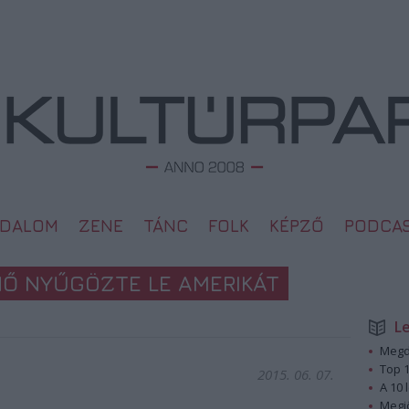
ODALOM
ZENE
TÁNC
FOLK
KÉPZŐ
PODCA
NŐ NYŰGÖZTE LE AMERIKÁT
L
Megd
Top 1
2015. 06. 07.
A 10 
Megj