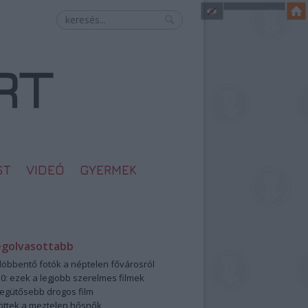
ST
VIDEÓ
GYERMEK
egolvasottabb
öbbentő fotók a néptelen fővárosról
0: ezek a legjobb szerelmes filmek
legütősebb drogos film
öttek a meztelen hősnők