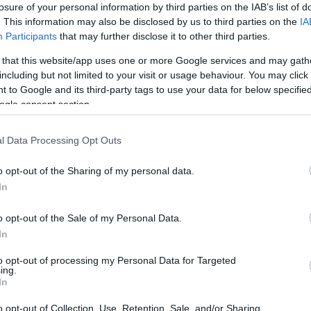
losure of your personal information by third parties on the IAB’s list of
. This information may also be disclosed by us to third parties on the
IA
Participants
that may further disclose it to other third parties.
 that this website/app uses one or more Google services and may gath
including but not limited to your visit or usage behaviour. You may click 
 to Google and its third-party tags to use your data for below specifi
ogle consent section.
l Data Processing Opt Outs
o opt-out of the Sharing of my personal data.
fotó: Takács Attila
In
abb, hogy az eredeti Broadway musicalt láthatja a
o opt-out of the Sale of my Personal Data.
rendezett filmadaptációt. A jól ismert dalokat
In
 szövegekből. Hihetetlenül izgalmas munka folyik
to opt-out of processing my Personal Data for Targeted
ing.
In
ta el Orlai Tibor, a darab producer. A előadásban
 Lábodi Ádám, Radnay Csilla, Pető Kata, Lovas
o opt-out of Collection, Use, Retention, Sale, and/or Sharing