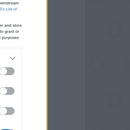
 downstream
B’s List of
er and store
to grant or
ed purposes