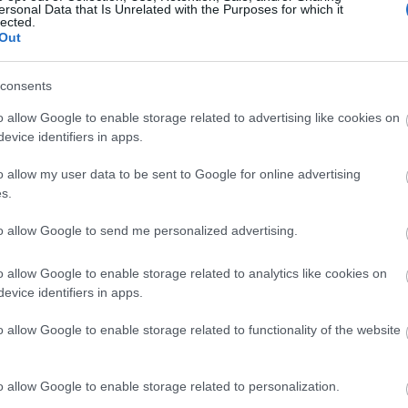
ersonal Data that Is Unrelated with the Purposes for which it
átyássy Bence, Nagy Dániel Viktor, Csémy Balázs,
lected.
átsszák a főszerepeket.
Out
consents
o allow Google to enable storage related to advertising like cookies on
evice identifiers in apps.
o allow my user data to be sent to Google for online advertising
s.
to allow Google to send me personalized advertising.
o allow Google to enable storage related to analytics like cookies on
evice identifiers in apps.
o allow Google to enable storage related to functionality of the website
o allow Google to enable storage related to personalization.