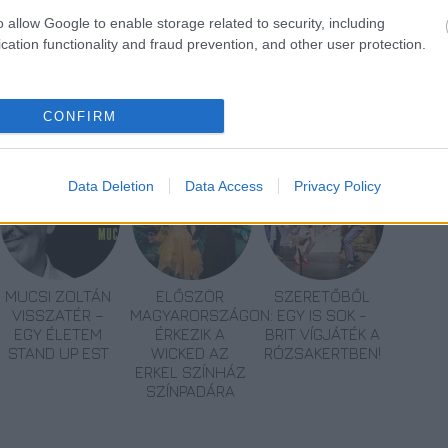
o allow Google to enable storage related to security, including
cation functionality and fraud prevention, and other user protection.
CONFIRM
ínház
Musical
Data Deletion
Data Access
Privacy Policy
MUCSI ZOLTÁN
ELŐSZÖR
SZERETŐBŐL
VISSZATÉR –
MAGYARORSZÁGON:
EGY IS SOK -
EGY ÉLETEM
ÉRKEZIK A
BRIT VÍGJÁTÉK A
STAND UP EST
WICKED AZ
RÓZSAKERTBEN!
ERKEL SZÍNHÁZ
SZÍNPADÁRA