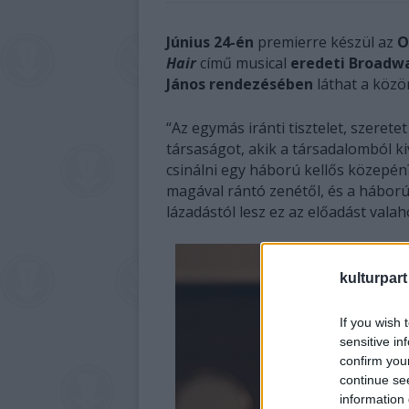
Június 24-én
premierre készül az
O
Hair
című musical
eredeti Broadw
János rendezésében
láthat a közö
“Az egymás iránti tisztelet, szeret
társaságot, akik a társadalomból ki
csinálni egy háború kellős közepén
magával rántó zenétől, és a háború
lázadástól lesz ez az előadást val
kulturpart
If you wish 
sensitive in
confirm you
continue se
information 