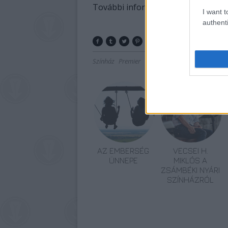
További információért
KATT!
I want t
authenti
Színház
Premier
Orlai Produkció
Belvárosi Sz
AZ EMBERSÉG
VECSEI H.
ÜNNEPE
MIKLÓS A
ZSÁMBÉKI NYÁRI
SZÍNHÁZRÓL