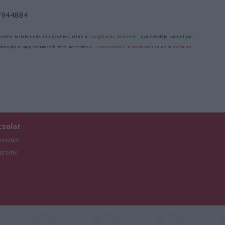
/7944884
ználói tartalomnak minősülnek, értük a
szolgáltatás technikai
üzemeltetője semmilyen
forduljon a blog szerkesztőjéhez. Részletek a
Felhasználási feltételekben
és az
adatvédelmi
csolat
esszum
ereink