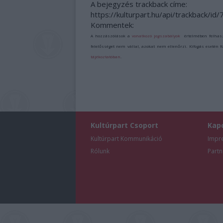
A bejegyzés trackback címe:
https://kulturpart.hu/api/trackback/id
Kommentek:
A hozzászólások a
vonatkozó jogszabályok
értelmében felhas
felelősséget nem vállal, azokat nem ellenőrzi. Kifogás esetén 
tájékoztatóban
.
Kultúrpart Csoport
Kap
Kultúrpart Kommunikáció
Impr
Rólunk
Partn