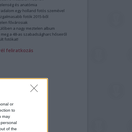
elenség és anatómia
rradalom egy holland fotós szemével
izgalmasabb fotók 2015-ből
elen fővárosiak
ülőben a nagy meztelen album
 meg a 48-as szabadságharc hőseiről
lt fotókat!
vél feliratkozás
sonal or
ection to
ou may
 personal
out of the