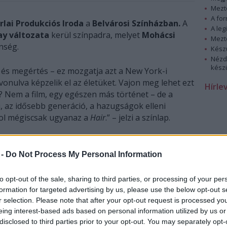
Mezt
A fo
rlai Produkciós Iroda
a
Belvárosi Színházban.
A
A leg
ay változata
kerül színpadra, melyet
Mohácsi
Mezt
nség.
Kész
Nézd
készü
et és megértés – ez mozgatja azt a New York-i
vonulva képzelik el az életüket. Vajon meg lehet ezt
Hírle
? Nem a film, egy egészen más történet – de a
, az idősebb generáció, a hazugságok elleni
ahol mégiscsak ugyanaz a
Hair
.” – jelzi a színlap.
 -
Do Not Process My Personal Information
to opt-out of the sale, sharing to third parties, or processing of your per
formation for targeted advertising by us, please use the below opt-out s
r selection. Please note that after your opt-out request is processed y
eing interest-based ads based on personal information utilized by us or
disclosed to third parties prior to your opt-out. You may separately opt-