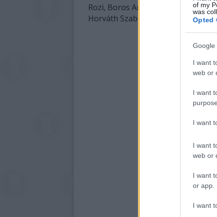
of my P
Rozi, Boros Anna, Formán Bálint, M
was col
Horváth Szabolcs és Király Dániel j
Opted 
Google 
I want t
web or d
I want t
purpose
I want 
I want t
web or d
I want t
or app.
I want t