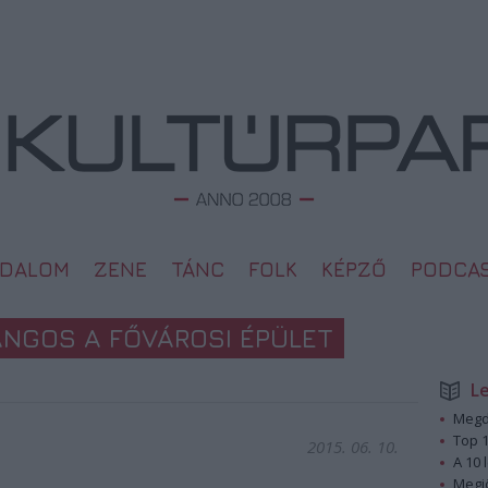
ODALOM
ZENE
TÁNC
FOLK
KÉPZŐ
PODCA
ANGOS A FŐVÁROSI ÉPÜLET
L
Megd
Top 1
2015. 06. 10.
A 10 
Megj