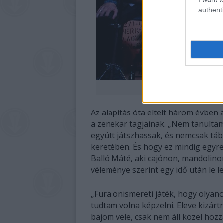
authenti
Hermesz Zoltán, Lehr-Ba
Az alapítás óta eltelt három évben
a zenekar tagjainak. „Nem tanulta
együtt játszhassak, és nemcsak tá
keretében. És hogy ez mindig egyre 
Balló Máté, aki cajónon, mandolino
véleménye szerint egy idő után le le
„Fura önismereti játék, hogy olyan
tudtam volna képzelni. Eleve kizár
bajom vele, csak nem áll közel hozz