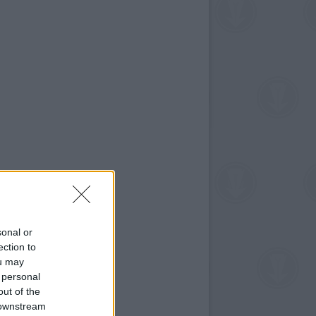
sonal or
ection to
ou may
 personal
out of the
 downstream