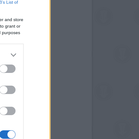
B’s List of
er and store
to grant or
ed purposes