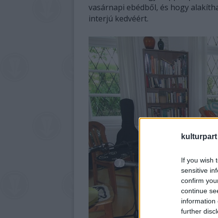
vasárnapi ebédből, és hogy alakítha
interjú kedvéért.
kulturpart
If you wish 
sensitive in
confirm you
continue se
information 
further disc