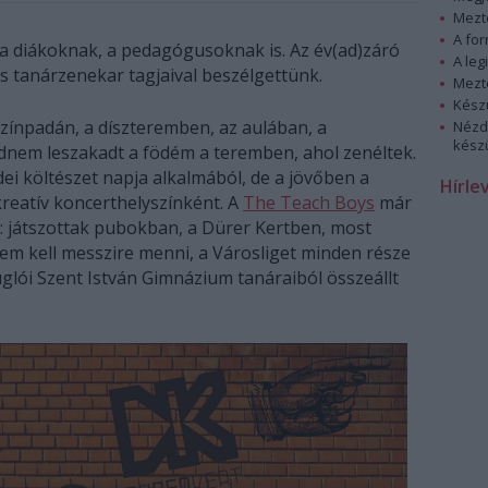
Mezt
A fo
k a diákoknak, a pedagógusoknak is. Az év(ad)záró
A leg
 tanárzenekar tagjaival beszélgettünk.
Mezt
Kész
színpadán, a díszteremben, az aulában, a
Nézd
készü
dnem leszakadt a födém a teremben, ahol zenéltek.
dei költészet napja alkalmából, de a jövőben a
Hírle
 kreatív koncerthelyszínként. A
The Teach Boys
már
: játszottak pubokban, a Dürer Kertben, most
Nem kell messzire menni, a Városliget minden része
uglói Szent István Gimnázium tanáraiból összeállt