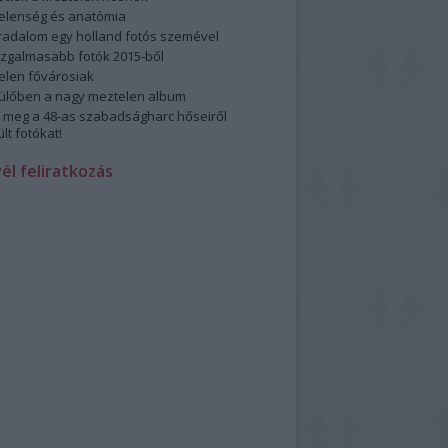
elenség és anatómia
rradalom egy holland fotós szemével
izgalmasabb fotók 2015-ből
elen fővárosiak
ülőben a nagy meztelen album
 meg a 48-as szabadságharc hőseiről
lt fotókat!
vél feliratkozás