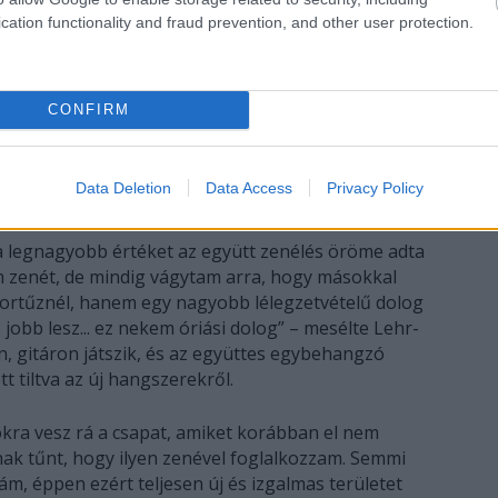
cation functionality and fraud prevention, and other user protection.
CONFIRM
Data Deletion
Data Access
Privacy Policy
lló Máté és Bóka Gábor (Fotó: Vermes Tibor)
 a legnagyobb értéket az együtt zenélés öröme adta
m zenét, de mindig vágytam arra, hogy másokkal
bortűznél, hanem egy nagyobb lélegzetvételű dolog
jobb lesz... ez nekem óriási dolog” – mesélte Lehr-
n, gitáron játszik, és az együttes egybehangzó
tt tiltva az új hangszerekről.
okra vesz rá a csapat, amiket korábban el nem
tnak tűnt, hogy ilyen zenével foglalkozzam. Semmi
ám, éppen ezért teljesen új és izgalmas területet