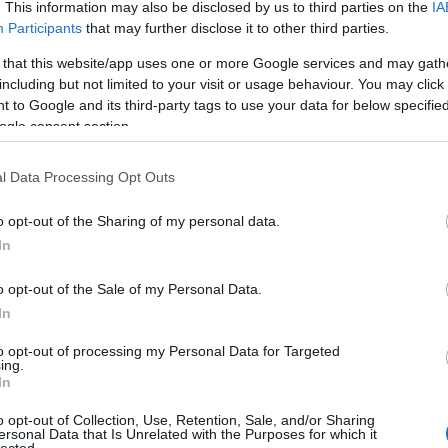
. This information may also be disclosed by us to third parties on the
IA
Participants
that may further disclose it to other third parties.
 that this website/app uses one or more Google services and may gath
including but not limited to your visit or usage behaviour. You may click 
 to Google and its third-party tags to use your data for below specifi
ogle consent section.
 kérdés, de tanároknál még inkább: hogy indult a
a (vagy beletenyerelve): mi visz rá pedagógusokat
l Data Processing Opt Outs
özös zenéléssel töltsék, és ráadásul ki merjenek
o opt-out of the Sharing of my personal data.
In
 gitározni, ami osztálykiránduláson, tábortűznél
s” – kezdett bele a történetbe Kovács Péter, a
o opt-out of the Sale of my Personal Data.
ek a régmúlt időkig nyúlnak vissza: karácsonyi
In
 nőnap alkalmából előadott dalokhoz, tiszapüspöki
hez. Ezeken közülünk szinte mindenki gyakran
to opt-out of processing my Personal Data for Targeted
ing.
dó csapatról szó sem volt. A vízválasztót a 2012-es
In
hol felléptünk néhány számmal, és úgy jöttünk le a
tatni kell!«. És folytattuk: a tavaszi István-napon
o opt-out of Collection, Use, Retention, Sale, and/or Sharing
ersonal Data that Is Unrelated with the Purposes for which it
el a diákok előtt.”
lected.