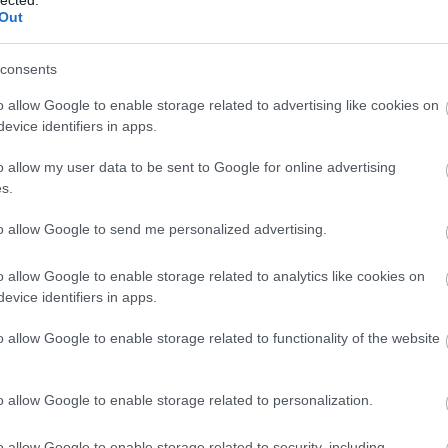
Out
ttes szövegírója, énekes-gitárosa - szerk.) dobta
on. Van egy The Teach Boys Amerikában és
consents
tőnk van” – mesélték nevetve a zenekar tagjai.
jegyet egy Beach Boys koncertre. Meghallgatta
o allow Google to enable storage related to advertising like cookies on
evice identifiers in apps.
 neki az együttes, azt mondta, még tanulniuk kell,
”
o allow my user data to be sent to Google for online advertising
s.
to allow Google to send me personalized advertising.
o allow Google to enable storage related to analytics like cookies on
evice identifiers in apps.
o allow Google to enable storage related to functionality of the website
o allow Google to enable storage related to personalization.
o allow Google to enable storage related to security, including