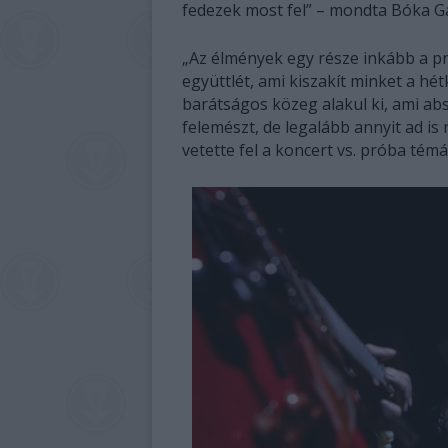
fedezek most fel” – mondta Bóka Gá
„Az élmények egy része inkább a p
együttlét, ami kiszakít minket a 
barátságos közeg alakul ki, ami abs
felemészt, de legalább annyit ad i
vetette fel a koncert vs. próba tém