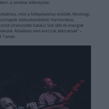
bor, a zenekar billentyűse.
róbákhoz, mint a fellépésekhez kötődik. Minőségi
hétköznapok mókuskerekéből. Harmonikus,
zolút stresszoldó hatású. Sok időt és energiát
s nekünk. Általában nem érezzük áldozatnak” –
át Tamás.