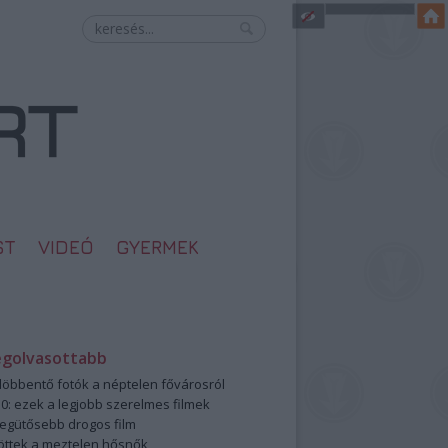
ST
VIDEÓ
GYERMEK
egolvasottabb
öbbentő fotók a néptelen fővárosról
0: ezek a legjobb szerelmes filmek
legütősebb drogos film
öttek a meztelen hősnők