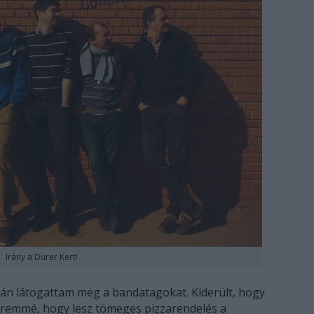
Irány a Dürer Kert!
án látogattam meg a bandatagokat. Kiderült, hogy
eremmé, hogy lesz tömeges pizzarendelés a