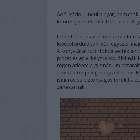
Áció, káció – indul a nyár, nem csa
koncertjére készülő The Teach Boys
Felléptek már az iskola szabadtéri 
lépcsőfordulóban, sőt, egyszer maj
A könyvtárat is birtokba vették az i
pincét és az erkélyt is kipróbálnák
régen átlépte a gimnázium határait
szombaton pedig
irány a Kertem
. 
ismerős és biztonságos terület a z
zenekarnak.