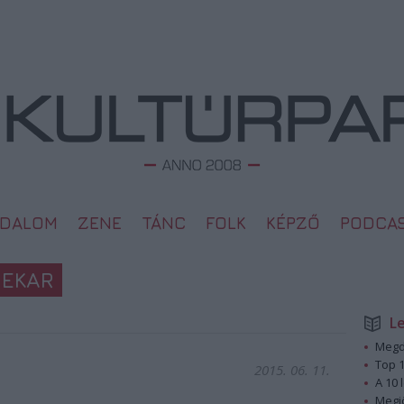
ODALOM
ZENE
TÁNC
FOLK
KÉPZŐ
PODCA
NEKAR
L
Megd
Top 1
2015. 06. 11.
A 10 
Megj