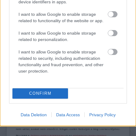
TERMÉSZETFELETTI ERŐK ÉS ELFELEDETT
device identifiers in apps.
TITKOK: ITT A SHELBY OAKS – A GONOSZ
NYOMÁBAN MAGYAR ELŐZETESE
I want to allow Google to enable storage
related to functionality of the website or app.
I want to allow Google to enable storage
related to personalization.
I want to allow Google to enable storage
related to security, including authentication
functionality and fraud prevention, and other
SZÁGULDÁS, SÁRKÁNYOK, ROSSZFIÚK – A NYÁR
10 LEGKEDVELTEBB MOZIJA MAGYARORSZÁGON
user protection.
CONFIRM
A bejegyzés trackback címe:
https://kulturpart.hu/api/trackback/id/7945006
Kommentek:
Data Deletion
Data Access
Privacy Policy
A hozzászólások a
vonatkozó jogszabályok
értelmében felhasználói tartalomnak
minősülnek, értük a
szolgáltatás technikai
üzemeltetője semmilyen felelősséget
nem vállal, azokat nem ellenőrzi. Kifogás esetén forduljon a blog szerkesztőjéhez.
Részletek a
Felhasználási feltételekben
és az
adatvédelmi tájékoztatóban
.