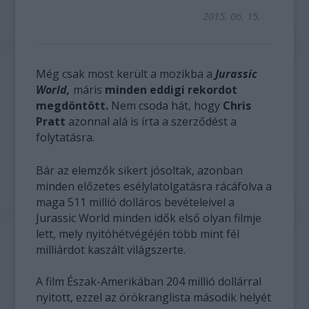
2015. 06. 15.
Még csak most került a mozikba a
Jurassic
World,
máris
minden eddigi rekordot
megdöntött.
Nem csoda hát, hogy
Chris
Pratt
azonnal alá is írta a szerződést a
folytatásra.
Bár az elemzők sikert jósoltak, azonban
minden előzetes esélylatolgatásra rácáfolva a
maga 511 millió dolláros bevételeivel a
Jurassic World minden idők első olyan filmje
lett, mely nyitóhétvégéjén több mint fél
milliárdot kaszált világszerte.
A film Észak-Amerikában 204 millió dollárral
nyitott, ezzel az örökranglista második helyét