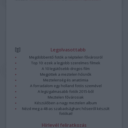
Legolvasottabb
Megdöbbentő fotók a néptelen fővárosról
Top 10: ezek a legjobb szerelmes filmek
A 10 legütősebb drogos film
Megjöttek a meztelen hősnők
Meztelenség és anatómia
A forradalom egy holland fotós szemével
A legizgalmasabb fotók 2015-ből
Meztelen fővárosiak
Készülőben a nagy meztelen album
Nézd meg a 48-as szabadságharc hőseiről készült
fotókat!
Hírlevél feliratkozás