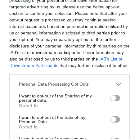
processing of your personal or sensitive information for
Entertainment Weekly-nek megerősítette a
targeted advertising by us, please use the below opt-out
folytatás hírét.
section to confirm your selection. Please note that after your
opt-out request is processed you may continue seeing
interest-based ads based on personal information utilized by
Pratt, aki filmjeinek bevételeit tekintve a
us or personal information disclosed to third parties prior to
'legjobb befektetésnek' bizonyult
your opt-out. You may separately opt-out of the further
Hollywoodban, ezzel újabb lépést tett abba
disclosure of your personal information by third parties on the
az irányba, hogy ez idén se legyen másként. A
IAB’s list of downstream participants. This information may
Lego-kaland és Galaxis őrzői után most ismét
also be disclosed by us to third parties on the
IAB’s List of
ő lett egy újabb hatalmas franchise
Downstream Participants
that may further disclose it to other
húzóneve, arról nem is beszélve, hogy a
third parties.
pletykák szerint ő alakíthatja majd Indiana
Please note that this website/app uses one or more Google
Personal Data Processing Opt Outs
Jonest a Disney rebootjában.
services and may gather and store information including but
not limited to your visit or usage behaviour. You may click to
I want to opt-out of the Sharing of my
A
Jurassic World
már a mozikban.
personal data.
grant or deny consent to Google and its third-party tags to
Opted In
use your data for below specified purposes in below Google
consent section.
I want to opt-out of the Sale of my
Personal Data.
Opted In
Forrás:
Magyar Film Adatbázis
I want to opt-out of processing my