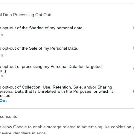
l Data Processing Opt Outs
o opt-out of the Sharing of my personal data.
In
o opt-out of the Sale of my Personal Data.
In
to opt-out of processing my Personal Data for Targeted
ing.
In
tcher (Fotó: thecommentator.com)
o opt-out of Collection, Use, Retention, Sale, and/or Sharing
ersonal Data that Is Unrelated with the Purposes for which it
lected.
nemzetünk számára is fontos iratokat” – mondta
Out
consents
ei mindenképp jól járnak, hiszen az adományért
y
örökségéért fizetendő 4,7 millió fontos (2 milliárd
o allow Google to enable storage related to advertising like cookies on
ik.
evice identifiers in apps.