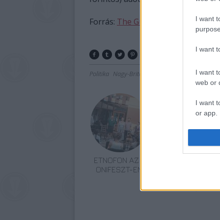
I want t
Forrás:
The Guardian
purpose
I want 
I want t
Politika
Nagy-Britannia
Pénz
Lavór
web or d
I want t
or app.
I want t
I want t
ETNOFON AZ I.
VECSEI H.
authenti
ONIFESZT-EN
MIKLÓS A
ZSÁMBÉKI NYÁRI
SZÍNHÁZRÓL