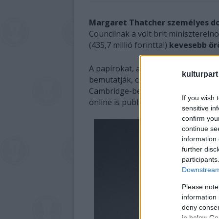
Margaret Thatcher
személyes 
Councilnak a volt brit minisztereln
(435,7 millió forinttal)
kevesebb ör
A papírokat, amelyek Thatcher mini
kulturpart
bemutatják, csütörtökön hozzák n
Cambridge-ben található Churchill
If you wish 
online is publikálják majd őket –
ír
sensitive in
confirm you
continue se
information 
further disc
participants
Downstream 
Please note
information 
deny consent
in below Go