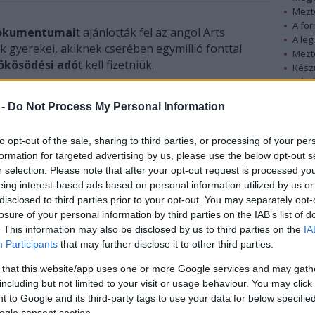
Mezt
A fo
dokumentumai
t ajánlották fel az angol Arts
A leg
ök gyerekei, akiknek cserében egymillió fonttal
Mezt
ökösödési adó
t kell fizetniük.
Kész
Nézd
készü
szterelnökségének drámai pillanatait is
 -
Do Not Process My Personal Information
yilvánosságra. A dokumentumok ezután a
Hírle
 Egyetem nyilvános archívumába kerülnek, valamint
to opt-out of the sale, sharing to third parties, or processing of your per
ja a The Guardian
.
formation for targeted advertising by us, please use the below opt-out s
r selection. Please note that after your opt-out request is processed y
eing interest-based ads based on personal information utilized by us or
disclosed to third parties prior to your opt-out. You may separately opt-
losure of your personal information by third parties on the IAB’s list of
. This information may also be disclosed by us to third parties on the
IA
Participants
that may further disclose it to other third parties.
 that this website/app uses one or more Google services and may gath
including but not limited to your visit or usage behaviour. You may click 
 to Google and its third-party tags to use your data for below specifi
ogle consent section.