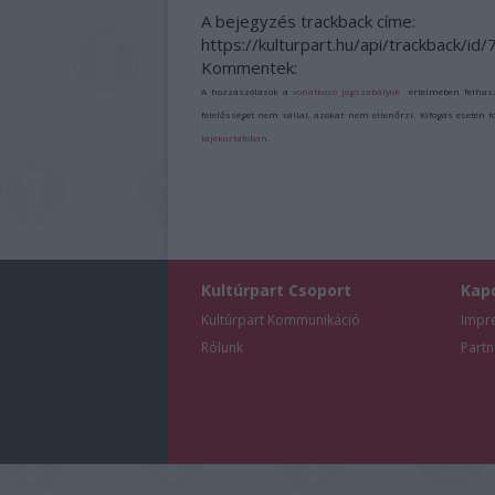
A bejegyzés trackback címe:
https://kulturpart.hu/api/trackback/id
Kommentek:
A hozzászólások a
vonatkozó jogszabályok
értelmében felhas
felelősséget nem vállal, azokat nem ellenőrzi. Kifogás esetén 
tájékoztatóban
.
Kultúrpart Csoport
Kap
Kultúrpart Kommunikáció
Impr
Rólunk
Partn