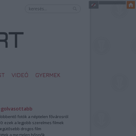
ST
VIDEÓ
GYERMEK
egolvasottabb
öbbentő fotók a néptelen fővárosról
0: ezek a legjobb szerelmes filmek
legütősebb drogos film
öttek a meztelen hősnők