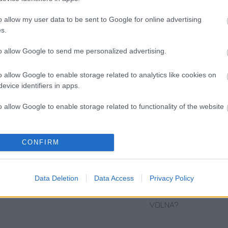
o allow my user data to be sent to Google for online advertising
s.
to allow Google to send me personalized advertising.
o allow Google to enable storage related to analytics like cookies on
evice identifiers in apps.
o allow Google to enable storage related to functionality of the website
o allow Google to enable storage related to personalization.
CONFIRM
o allow Google to enable storage related to security, including
VILÁGZENÉK A
FONÓS LEMEZ
SZEMBE MERSZ
cation functionality and fraud prevention, and other user protection.
LEGJOBB
LETT AZ ÉV
NÉZNI AZZAL,
Data Deletion
Data Access
Privacy Policy
MINŐSÉGBEN
JAZZ ALBUMA
AKIVÉ
VÁLHATTÁL
VOLNA?