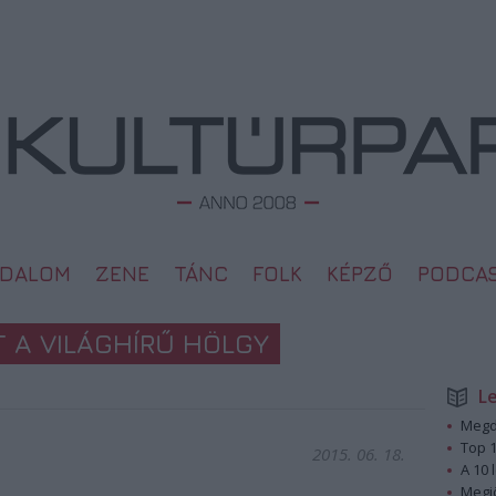
ODALOM
ZENE
TÁNC
FOLK
KÉPZŐ
PODCA
T A VILÁGHÍRŰ HÖLGY
L
Megd
Top 1
2015. 06. 18.
A 10 
Megj