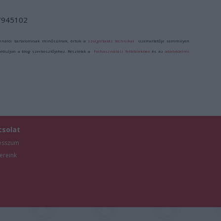
/7945102
ználói tartalomnak minősülnek, értük a
szolgáltatás technikai
üzemeltetője semmilyen
forduljon a blog szerkesztőjéhez. Részletek a
Felhasználási feltételekben
és az
adatvédelmi
csolat
esszum
ereink