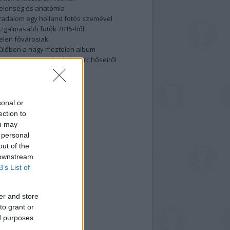
elenség és anatómia
rradalom egy holland fotós szemével
izgalmasabb fotók 2015-ből
elen fővárosiak
ülőben a nagy meztelen album
 meg a 48-as szabadságharc hőseiről
lt fotókat!
vél feliratkozás
sonal or
ection to
ou may
 personal
out of the
 downstream
B’s List of
er and store
to grant or
ed purposes