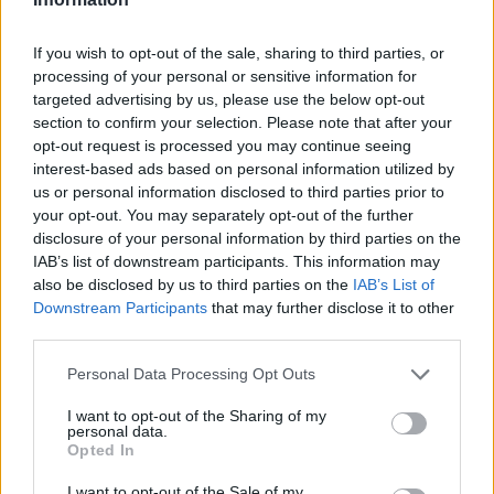
If you wish to opt-out of the sale, sharing to third parties, or
processing of your personal or sensitive information for
targeted advertising by us, please use the below opt-out
section to confirm your selection. Please note that after your
opt-out request is processed you may continue seeing
interest-based ads based on personal information utilized by
us or personal information disclosed to third parties prior to
your opt-out. You may separately opt-out of the further
disclosure of your personal information by third parties on the
IAB’s list of downstream participants. This information may
also be disclosed by us to third parties on the
IAB’s List of
Downstream Participants
that may further disclose it to other
third parties.
Idén nyáron a komikus szerepeivel is
Please note that this website/app uses one or more Google
Personal Data Processing Opt Outs
számtalan rajongót szerző Williams
Absolutely
services and may gather and store information including but
Anything
című sci-fi vígjátéka is megjelenik a
not limited to your visit or usage behaviour. You may click to
I want to opt-out of the Sharing of my
filmvásznon. A játékfilmet az animációval
personal data.
grant or deny consent to Google and its third-party tags to
Opted In
ötvöző produkciót, amelyben Dennisnek, a
use your data for below specified purposes in below Google
kutyának kölcsönzi a hangját, augusztusban
consent section.
I want to opt-out of the Sale of my