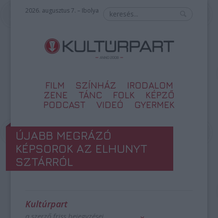
2026. augusztus 7. – Ibolya
FILM
SZÍNHÁZ
IRODALOM
ZENE
TÁNC
FOLK
KÉPZŐ
PODCAST
VIDEÓ
GYERMEK
ÚJABB MEGRÁZÓ
KÉPSOROK AZ ELHUNYT
SZTÁRRÓL
Kultúrpart
a szerző friss bejegyzései