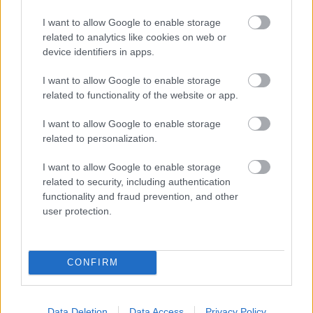
I want to allow Google to enable storage
related to analytics like cookies on web or
device identifiers in apps.
I want to allow Google to enable storage
related to functionality of the website or app.
TERMÉSZETFELETTI ERŐK ÉS ELFELEDETT
TITKOK: ITT A SHELBY OAKS – A GONOSZ
NYOMÁBAN MAGYAR ELŐZETESE
I want to allow Google to enable storage
related to personalization.
I want to allow Google to enable storage
related to security, including authentication
functionality and fraud prevention, and other
user protection.
SZÁGULDÁS, SÁRKÁNYOK, ROSSZFIÚK – A NYÁR
10 LEGKEDVELTEBB MOZIJA MAGYARORSZÁGON
CONFIRM
Data Deletion
Data Access
Privacy Policy