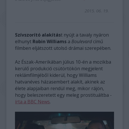
2015. 06. 19.
Szívszorító alakítás
t nyújt a tavaly nyáron
elhunyt
Robin Williams
a
Boulevard
című
filmben eljátszott utolsó drámai szerepében.
Az Észak-Amerikában július 10-én a mozikba
kerülő produkció csütörtökön megjelent
reklámfilmjéből kiderül, hogy Williams
hatvanéves házasembert alakít, akinek az
élete alapjaiban rendül meg, mikor rájön,
hogy beleszeretett egy meleg prostituáltba -
írta a BBC News
.