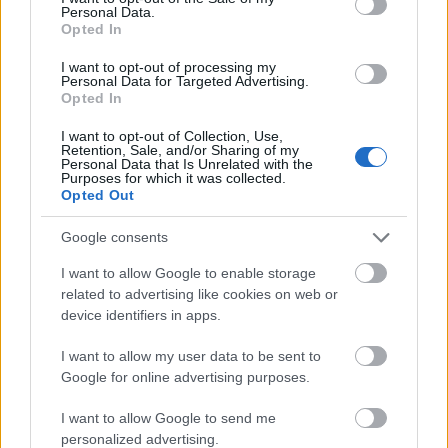
Franciaországban és Nagy-Britanniában
Personal Data.
Opted In
vetítik elsőként.
I want to opt-out of processing my
Personal Data for Targeted Advertising.
Opted In
Forrás:
MTI
I want to opt-out of Collection, Use,
Retention, Sale, and/or Sharing of my
Personal Data that Is Unrelated with the
Purposes for which it was collected.
Opted Out
Film
Dráma
Színészek
Filmpremier
Google consents
I want to allow Google to enable storage
related to advertising like cookies on web or
device identifiers in apps.
I want to allow my user data to be sent to
Google for online advertising purposes.
SZEMBE MERSZ NÉZNI AZZAL, AKIVÉ
VÁLHATTÁL VOLNA?
I want to allow Google to send me
personalized advertising.