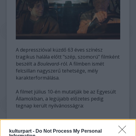
A depresszióval küzdő 63 éves színész
tragikus halála előtt "szép, szomorú" filmként
beszélt a
Boulevard
-ról. A filmben ismét
felcsillan nagyszerű tehetsége, mély
karakterformálása.
A filmet július 10-én mutatják be az Egyesült
Államokban, a legújabb előzetes pedig
tegnap került nyilvánosságra:
kulturpart -
Do Not Process My Personal
Information