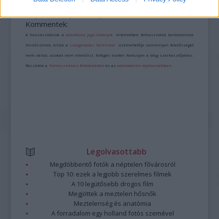
A bejegyzés trackback címe:
https://kulturpart.hu/api/trackback/id/7945116
Kommentek:
A hozzászólások a
vonatkozó jogszabályok
értelmében felhasználói tartalomnak
minősülnek, értük a
szolgáltatás technikai
üzemeltetője semmilyen felelősséget
nem vállal, azokat nem ellenőrzi. Kifogás esetén forduljon a blog szerkesztőjéhez.
Részletek a
Felhasználási feltételekben
és az
adatvédelmi tájékoztatóban
.
Legolvasottabb
Megdöbbentő fotók a néptelen fővárosról
Top 10: ezek a legjobb szerelmes filmek
A 10 legütősebb drogos film
Megjöttek a meztelen hősnők
Meztelenség és anatómia
A forradalom egy holland fotós szemével