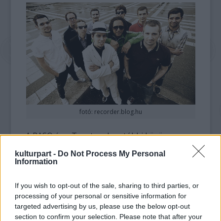
fotó: recorder.blog.hu
A PASO és a Toasters legutóbbi közös
budapesti koncertje 2008-ban volt a Petőfi
kulturpart -
Do Not Process My Personal
Csarnokban, külföldön azóta is többször
Information
játszottak együtt, többek között az amerikai
csapat 30. születésnapi koncertjén 2011-ben
If you wish to opt-out of the sale, sharing to third parties, or
New Yorkban, ahol KRSa vendégként lépett
processing of your personal or sensitive information for
fel. A Toasters énekes-gitárosa, Robert
targeted advertising by us, please use the below opt-out
Bucket Hingley alapította a Megalith Records
section to confirm your selection. Please note that after your