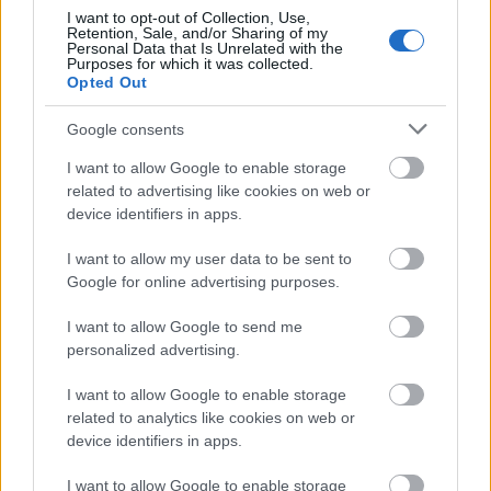
Koncert
Zene
Pannonia Allstars Ska Orchestra
Budapest
I want to opt-out of Collection, Use,
Park
Retention, Sale, and/or Sharing of my
Personal Data that Is Unrelated with the
Purposes for which it was collected.
Opted Out
Google consents
I want to allow Google to enable storage
related to advertising like cookies on web or
device identifiers in apps.
TRAPESÍTETT NEMZETI DAL, AGRESSZÍV SOFŐR,
ÉS BIOKERTÉSZKEDÉS A BËLGA ÚJ LEMEZÉN
I want to allow my user data to be sent to
Google for online advertising purposes.
I want to allow Google to send me
personalized advertising.
I want to allow Google to enable storage
related to analytics like cookies on web or
device identifiers in apps.
AZ EMBERSÉG ÜNNEPE
I want to allow Google to enable storage