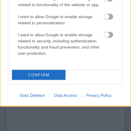
related to functionality of the website or app.
I want to allow Google to enable storage
related to personalization.
I want to allow Google to enable storage
ETNOFON AZ I. ONIFESZT-EN
related to security, including authentication
functionality and fraud prevention, and other
user protection.
A bejegyzés trackback címe:
https://kulturpart.hu/api/trackback/id/7945158
Kommentek:
CONFIRM
A hozzászólások a
vonatkozó jogszabályok
értelmében felhasználói tartalomnak
minősülnek, értük a
szolgáltatás technikai
üzemeltetője semmilyen felelősséget
nem vállal, azokat nem ellenőrzi. Kifogás esetén forduljon a blog szerkesztőjéhez.
Data Deletion
Data Access
Privacy Policy
Részletek a
Felhasználási feltételekben
és az
adatvédelmi tájékoztatóban
.