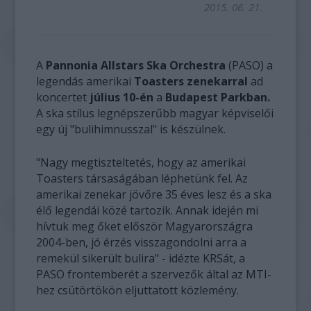
2015. 06. 21.
A
Pannonia Allstars Ska Orchestra
(PASO) a
legendás amerikai
Toasters zenekarral
ad
koncertet
július 10-én
a
Budapest Parkban.
A ska stílus legnépszerűbb magyar képviselői
egy új "bulihimnusszal" is készülnek.
"Nagy megtiszteltetés, hogy az amerikai
Toasters társaságában léphetünk fel. Az
amerikai zenekar jövőre 35 éves lesz és a ska
élő legendái közé tartozik. Annak idején mi
hívtuk meg őket először Magyarországra
2004-ben, jó érzés visszagondolni arra a
remekül sikerült bulira" - idézte KRSát, a
PASO frontemberét a szervezők által az MTI-
hez csütörtökön eljuttatott közlemény.