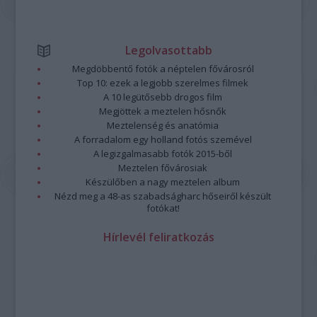
Legolvasottabb
Megdöbbentő fotók a néptelen fővárosról
Top 10: ezek a legjobb szerelmes filmek
A 10 legütősebb drogos film
Megjöttek a meztelen hősnők
Meztelenség és anatómia
A forradalom egy holland fotós szemével
A legizgalmasabb fotók 2015-ből
Meztelen fővárosiak
Készülőben a nagy meztelen album
Nézd meg a 48-as szabadságharc hőseiről készült
fotókat!
Hírlevél feliratkozás