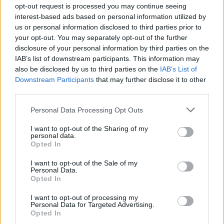
lemezkiadót, amely a PASO albumait
opt-out request is processed you may continue seeing
külföldön gondozza.
interest-based ads based on personal information utilized by
us or personal information disclosed to third parties prior to
your opt-out. You may separately opt-out of the further
A július 10-i estét a Toasters nyitja, majd a
disclosure of your personal information by third parties on the
PASO jön, amely a közkedvelt slágereken
IAB’s list of downstream participants. This information may
kívül bemutatja
Részeg
című új szerzeményét.
also be disclosed by us to third parties on the
IAB’s List of
A "bulihimnuszban" közreműködik Riger
Downstream Participants
that may further disclose it to other
János, a zenekar egykori énekese.
third parties.
Előfordulhat, hogy PASO és a Toasters a
Please note that this website/app uses one or more Google
Budapest Parkban is előad közös produkciót.
Personal Data Processing Opt Outs
services and may gather and store information including but
A Pannonia Allstars Ska Orchestra a
not limited to your visit or usage behaviour. You may click to
I want to opt-out of the Sharing of my
budapesti koncert után folytatja nyári
personal data.
grant or deny consent to Google and its third-party tags to
európai fesztiválturnéját, fellép Szerbiában,
Opted In
use your data for below specified purposes in below Google
Szlovéniában és Csehországban is.
consent section.
I want to opt-out of the Sale of my
Personal Data.
Forrás:
MTI
Opted In
I want to opt-out of processing my
Personal Data for Targeted Advertising.
Opted In